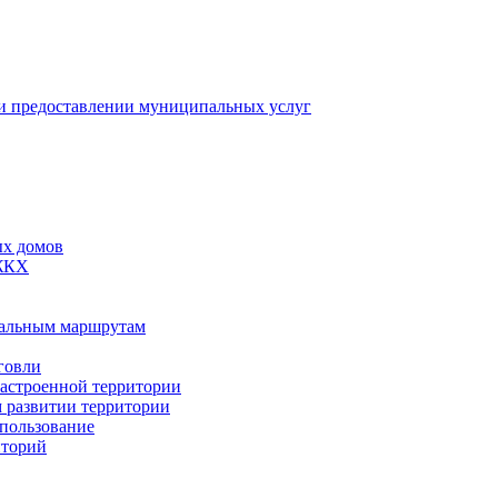
 предоставлении муниципальных услуг
ых домов
 ЖКХ
пальным маршрутам
говли
застроенной территории
м развитии территории
спользование
иторий