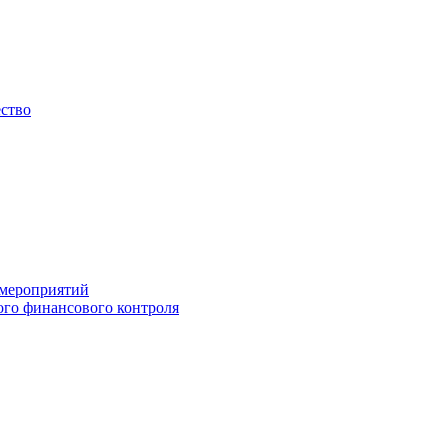
ество
 мероприятий
го финансового контроля