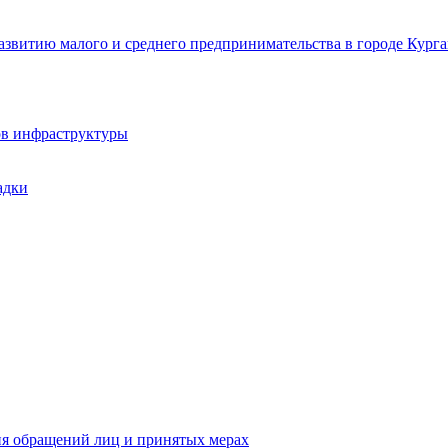
звитию малого и среднего предпринимательства в городе Курга
ов инфраструктуры
адки
ия обращений лиц и принятых мерах