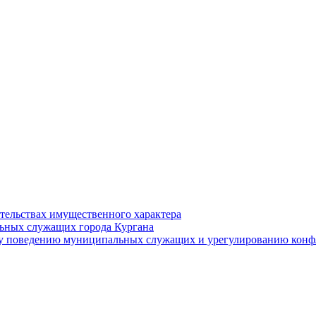
ательствах имущественного характера
ьных служащих города Кургана
у поведению муниципальных служащих и урегулированию конфл