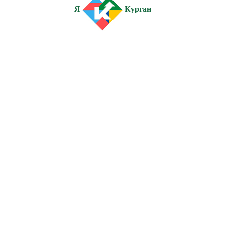
Я
Курган