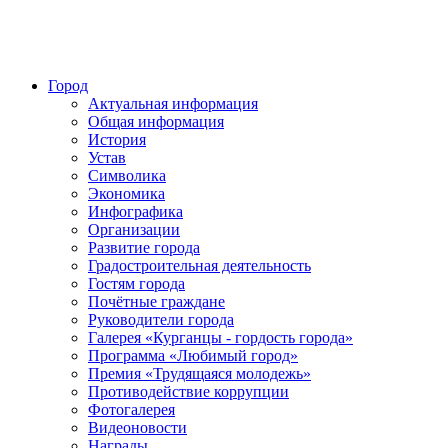
Город
Актуальная информация
Общая информация
История
Устав
Символика
Экономика
Инфографика
Организации
Развитие города
Градостроительная деятельность
Гостям города
Почётные граждане
Руководители города
Галерея «Курганцы - гордость города»
Программа «Любимый город»
Премия «Трудящаяся молодежь»
Противодействие коррупции
Фотогалерея
Видеоновости
Награды