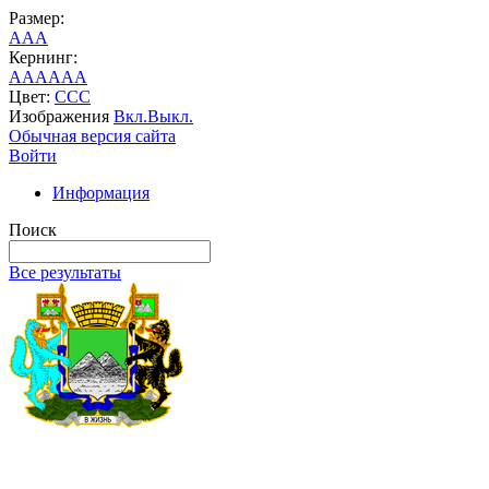
Размер:
A
A
A
Кернинг:
AA
AA
AA
Цвет:
C
C
C
Изображения
Вкл.
Выкл.
Обычная версия сайта
Войти
Информация
Поиск
Все результаты