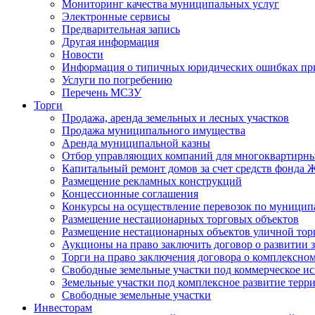
Мониторинг качества муниципальных услуг
Электронные сервисы
Предварительная запись
Другая информация
Новости
Информация о типичных юридических ошибках при
Услуги по погребению
Перечень МСЗУ
Торги
Продажа, аренда земельных и лесных участков
Продажа муниципального имущества
Аренда муниципальной казны
Отбор управляющих компаний для многоквартирн
Капитальный ремонт домов за счет средств фонда
Размещение рекламных конструкций
Концессионные соглашения
Конкурсы на осуществление перевозок по муници
Размещение нестационарных торговых объектов
Размещение нестационарных объектов уличной тор
Аукционы на право заключить договор о развитии 
Торги на право заключения договора о комплексно
Свободные земельные участки под коммерческое и
Земельные участки под комплексное развитие терр
Свободные земельные участки
Инвесторам