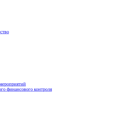
ество
 мероприятий
го финансового контроля