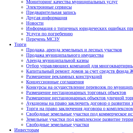
Мониторинг качества муниципальных услуг
Электронные сервисы
Предварительная запись
Другая информация
Новости
Информация о типичных юридических ошибках при
Услуги по погребению
Перечень МСЗУ
Торги
Продажа, аренда земельных и лесных участков
Продажа муниципального имущества
Аренда муниципальной казны
Отбор управляющих компаний для многоквартирн
Капитальный ремонт домов за счет средств фонда
Размещение рекламных конструкций
Концессионные соглашения
Конкурсы на осуществление перевозок по муници
Размещение нестационарных торговых объектов
Размещение нестационарных объектов уличной тор
Аукционы на право заключить договор о развитии 
Торги на право заключения договора о комплексно
Свободные земельные участки под коммерческое и
Земельные участки под комплексное развитие терр
Свободные земельные участки
Инвесторам