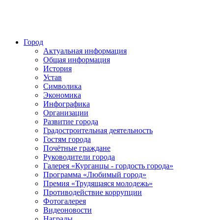
Город
Актуальная информация
Общая информация
История
Устав
Символика
Экономика
Инфографика
Организации
Развитие города
Градостроительная деятельность
Гостям города
Почётные граждане
Руководители города
Галерея «Курганцы - гордость города»
Программа «Любимый город»
Премия «Трудящаяся молодежь»
Противодействие коррупции
Фотогалерея
Видеоновости
Награды