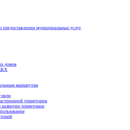
 предоставлении муниципальных услуг
ых домов
 ЖКХ
пальным маршрутам
говли
застроенной территории
м развитии территории
спользование
иторий