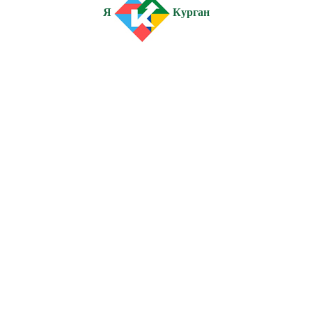
Я
Курган