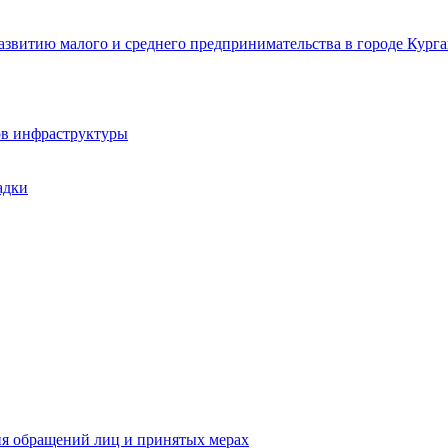
звитию малого и среднего предпринимательства в городе Курга
ов инфраструктуры
адки
ия обращений лиц и принятых мерах