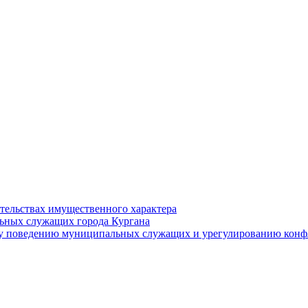
ательствах имущественного характера
ьных служащих города Кургана
у поведению муниципальных служащих и урегулированию конфл