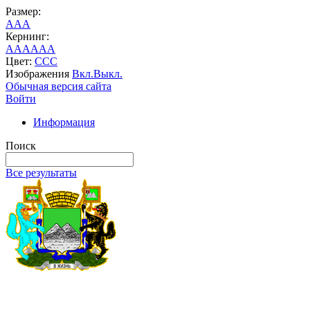
Размер:
A
A
A
Кернинг:
AA
AA
AA
Цвет:
C
C
C
Изображения
Вкл.
Выкл.
Обычная версия сайта
Войти
Информация
Поиск
Все результаты