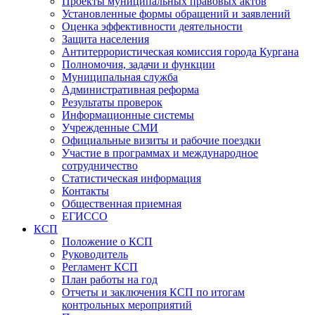
Проекты муниципальных правовых актов
Установленные формы обращений и заявлений
Оценка эффективности деятельности
Защита населения
Антитеррористическая комиссия города Кургана
Полномочия, задачи и функции
Муниципальная служба
Административная реформа
Результаты проверок
Информационные системы
Учрежденные СМИ
Официальные визиты и рабочие поездки
Участие в программах и международное
сотрудничество
Статистическая информация
Контакты
Общественная приемная
ЕГИССО
КСП
Положение о КСП
Руководитель
Регламент КСП
План работы на год
Отчеты и заключения КСП по итогам
контрольных мероприятий