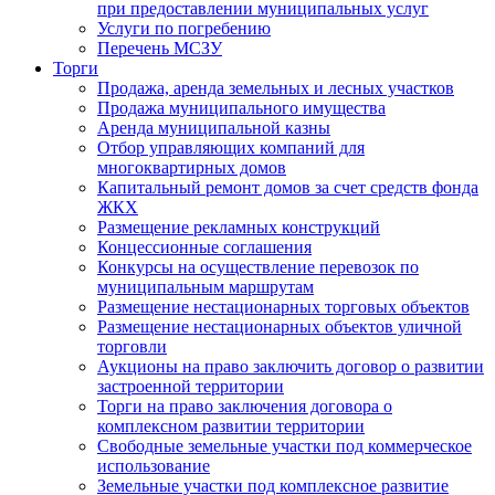
при предоставлении муниципальных услуг
Услуги по погребению
Перечень МСЗУ
Торги
Продажа, аренда земельных и лесных участков
Продажа муниципального имущества
Аренда муниципальной казны
Отбор управляющих компаний для
многоквартирных домов
Капитальный ремонт домов за счет средств фонда
ЖКХ
Размещение рекламных конструкций
Концессионные соглашения
Конкурсы на осуществление перевозок по
муниципальным маршрутам
Размещение нестационарных торговых объектов
Размещение нестационарных объектов уличной
торговли
Аукционы на право заключить договор о развитии
застроенной территории
Торги на право заключения договора о
комплексном развитии территории
Свободные земельные участки под коммерческое
использование
Земельные участки под комплексное развитие