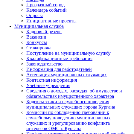
Прозрачный город
Календарь событий
Опросы
Инициативные проекты
Муниципальная служба
Кадровый резерв
Вакансии
Конкурсы
Стажировка
Поступление на муниципальную службу
Квалификационные требования
Законодательство
Информация для работодателей
Аттестация муниципальных служащих
Контактная информация
Учебные учреждения
Сведения о доходах, расходах, об имуществе и
обязательствах имущественного характера
Кодексы этики и служебного поведения
муниципальных служащих города Кургана
Комиссии по соблюдению требований к
служебному поведению муниципальных
служащих и урегулированию конфликта
интересов ОМС г. Кургана
Конфликт интересов на муниципальной службе