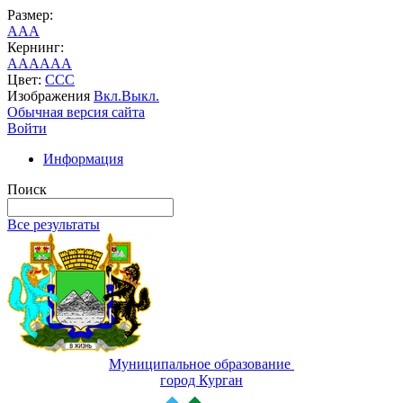
Размер:
A
A
A
Кернинг:
AA
AA
AA
Цвет:
C
C
C
Изображения
Вкл.
Выкл.
Обычная версия сайта
Войти
Информация
Поиск
Все результаты
Муниципальное образование
город Курган