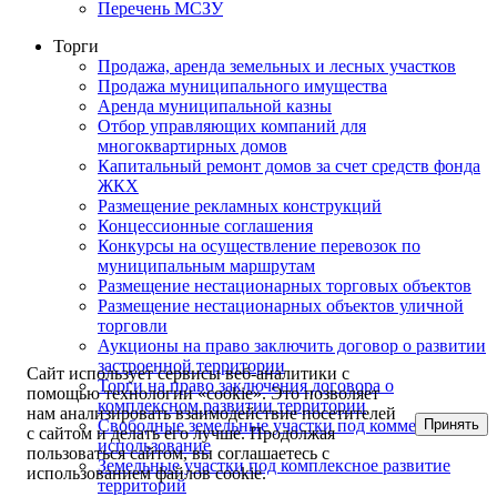
Перечень МСЗУ
Торги
Продажа, аренда земельных и лесных участков
Продажа муниципального имущества
Аренда муниципальной казны
Отбор управляющих компаний для
многоквартирных домов
Капитальный ремонт домов за счет средств фонда
ЖКХ
Размещение рекламных конструкций
Концессионные соглашения
Конкурсы на осуществление перевозок по
муниципальным маршрутам
Размещение нестационарных торговых объектов
Размещение нестационарных объектов уличной
торговли
Аукционы на право заключить договор о развитии
застроенной территории
Сайт использует сервисы веб-аналитики с
Торги на право заключения договора о
помощью технологии «cookie». Это позволяет
комплексном развитии территории
нам анализировать взаимодействие посетителей
Принять
Свободные земельные участки под коммерческое
с сайтом и делать его лучше. Продолжая
использование
пользоваться сайтом, вы соглашаетесь с
Земельные участки под комплексное развитие
использованием файлов cookie.
территорий