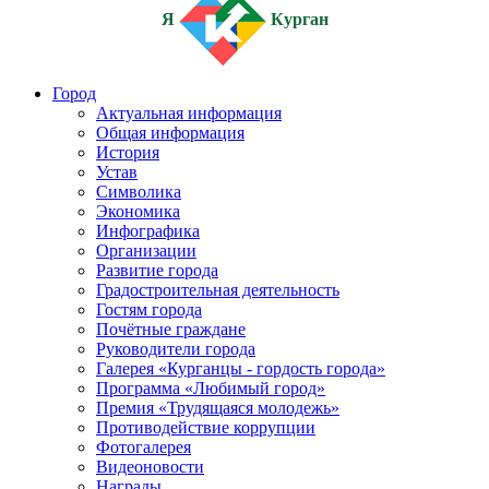
Я
Курган
Город
Актуальная информация
Общая информация
История
Устав
Символика
Экономика
Инфографика
Организации
Развитие города
Градостроительная деятельность
Гостям города
Почётные граждане
Руководители города
Галерея «Курганцы - гордость города»
Программа «Любимый город»
Премия «Трудящаяся молодежь»
Противодействие коррупции
Фотогалерея
Видеоновости
Награды