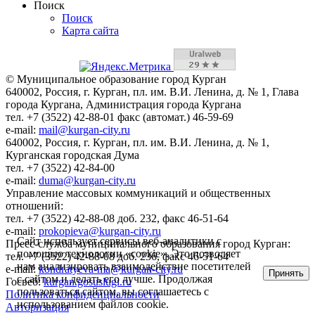
Поиск
Поиск
Карта сайта
© Муниципальное образование город Курган
640002, Россия, г. Курган, пл. им. В.И. Ленина, д. № 1, Глава
города Кургана, Администрация города Кургана
тел. +7 (3522) 42-88-01 факс (автомат.) 46-59-69
e-mail:
mail@kurgan-city.ru
640002, Россия, г. Курган, пл. им. В.И. Ленина, д. № 1,
Курганская городская Дума
тел. +7 (3522) 42-84-00
e-mail:
duma@kurgan-city.ru
Управление массовых коммуникаций и общественных
отношений:
тел. +7 (3522) 42-88-08 доб. 232, факс 46-51-64
e-mail:
prokopieva@kurgan-city.ru
Сайт использует сервисы веб-аналитики с
Пресс-служба муниципального образования город Курган:
помощью технологии «cookie». Это позволяет
тел. +7 (3522) 42-88-08 доб. 236, факс 46-51-64
нам анализировать взаимодействие посетителей
e-mail:
kondratyeva-ma@kurgan-city.ru
Принять
с сайтом и делать его лучше. Продолжая
Госвеб:
kurgan.gosuslugi.ru
пользоваться сайтом, вы соглашаетесь с
Политика конфиденциальности
использованием файлов cookie.
Авторизация