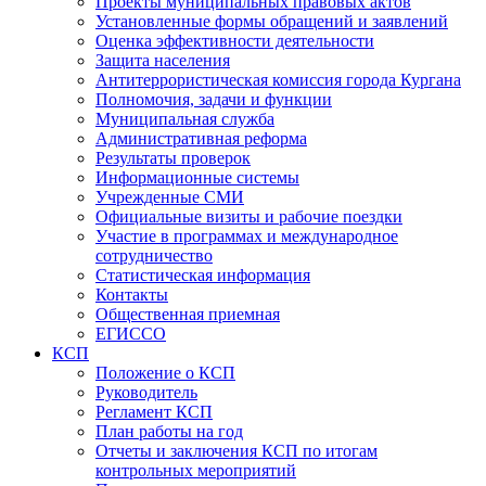
Проекты муниципальных правовых актов
Установленные формы обращений и заявлений
Оценка эффективности деятельности
Защита населения
Антитеррористическая комиссия города Кургана
Полномочия, задачи и функции
Муниципальная служба
Административная реформа
Результаты проверок
Информационные системы
Учрежденные СМИ
Официальные визиты и рабочие поездки
Участие в программах и международное
сотрудничество
Статистическая информация
Контакты
Общественная приемная
ЕГИССО
КСП
Положение о КСП
Руководитель
Регламент КСП
План работы на год
Отчеты и заключения КСП по итогам
контрольных мероприятий