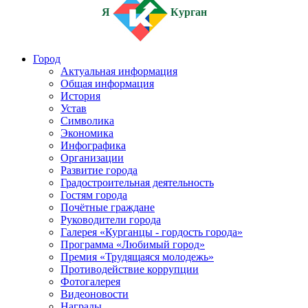
Я
Курган
Город
Актуальная информация
Общая информация
История
Устав
Символика
Экономика
Инфографика
Организации
Развитие города
Градостроительная деятельность
Гостям города
Почётные граждане
Руководители города
Галерея «Курганцы - гордость города»
Программа «Любимый город»
Премия «Трудящаяся молодежь»
Противодействие коррупции
Фотогалерея
Видеоновости
Награды