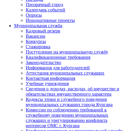
Прозрачный город
Календарь событий
Опросы
Инициативные проекты
Муниципальная служба
Кадровый резерв
Вакансии
Конкурсы
Стажировка
Поступление на муниципальную службу
Квалификационные требования
Законодательство
Информация для работодателей
Аттестация муниципальных служащих
Контактная информация
Учебные учреждения
Сведения о доходах, расходах, об имуществе и
обязательствах имущественного характера
Кодексы этики и служебного поведения
муниципальных служащих города Кургана
Комиссии по соблюдению требований к
служебному поведению муниципальных
служащих и урегулированию конфликта
интересов ОМС г. Кургана
Конфликт интересов на муниципальной службе