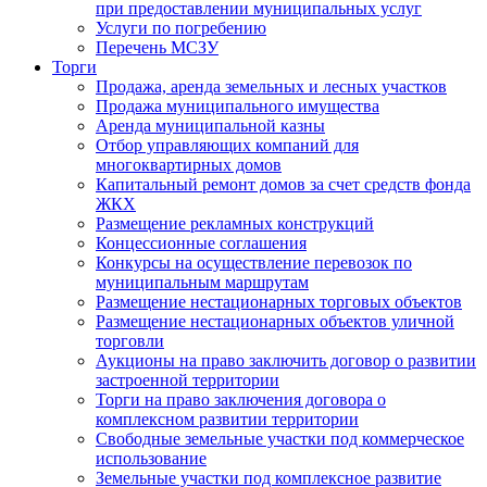
при предоставлении муниципальных услуг
Услуги по погребению
Перечень МСЗУ
Торги
Продажа, аренда земельных и лесных участков
Продажа муниципального имущества
Аренда муниципальной казны
Отбор управляющих компаний для
многоквартирных домов
Капитальный ремонт домов за счет средств фонда
ЖКХ
Размещение рекламных конструкций
Концессионные соглашения
Конкурсы на осуществление перевозок по
муниципальным маршрутам
Размещение нестационарных торговых объектов
Размещение нестационарных объектов уличной
торговли
Аукционы на право заключить договор о развитии
застроенной территории
Торги на право заключения договора о
комплексном развитии территории
Свободные земельные участки под коммерческое
использование
Земельные участки под комплексное развитие