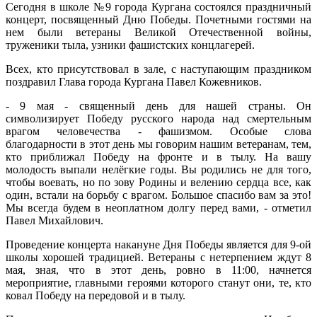
Сегодня в школе №9 города Кургана состоялся праздничный
концерт, посвященный Дню Победы. Почетными гостями на
нем были ветераны Великой Отечественной войны,
труженики тыла, узники фашистских концлагерей.
Всех, кто присутствовал в зале, с наступающим праздником
поздравил Глава города Кургана Павел Кожевников.
- 9 мая - священный день для нашей страны. Он
символизирует Победу русского народа над смертельным
врагом человечества - фашизмом. Особые слова
благодарности в этот день мы говорим нашим ветеранам, тем,
кто приближал Победу на фронте и в тылу. На вашу
молодость выпали нелёгкие годы. Вы родились не для того,
чтобы воевать, но по зову Родины и велению сердца все, как
один, встали на борьбу с врагом. Большое спасибо вам за это!
Мы всегда будем в неоплатном долгу перед вами, - отметил
Павел Михайлович.
Проведение концерта накануне Дня Победы является для 9-ой
школы хорошей традицией. Ветераны с нетерпением ждут 8
мая, зная, что в этот день, ровно в 11:00, начнется
мероприятие, главными героями которого станут они, те, кто
ковал Победу на передовой и в тылу.