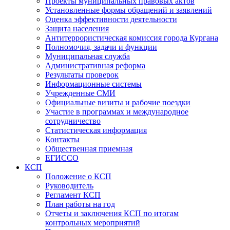
Проекты муниципальных правовых актов
Установленные формы обращений и заявлений
Оценка эффективности деятельности
Защита населения
Антитеррористическая комиссия города Кургана
Полномочия, задачи и функции
Муниципальная служба
Административная реформа
Результаты проверок
Информационные системы
Учрежденные СМИ
Официальные визиты и рабочие поездки
Участие в программах и международное
сотрудничество
Статистическая информация
Контакты
Общественная приемная
ЕГИССО
КСП
Положение о КСП
Руководитель
Регламент КСП
План работы на год
Отчеты и заключения КСП по итогам
контрольных мероприятий