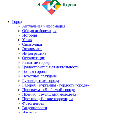
Я
Курган
Город
Актуальная информация
Общая информация
История
Устав
Символика
Экономика
Инфографика
Организации
Развитие города
Градостроительная деятельность
Гостям города
Почётные граждане
Руководители города
Галерея «Курганцы - гордость города»
Программа «Любимый город»
Премия «Трудящаяся молодежь»
Противодействие коррупции
Фотогалерея
Видеоновости
Награды