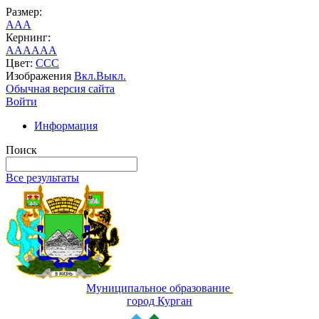
Размер:
A
A
A
Кернинг:
AA
AA
AA
Цвет:
C
C
C
Изображения
Вкл.
Выкл.
Обычная версия сайта
Войти
Информация
Поиск
Все результаты
Муниципальное образование
город Курган