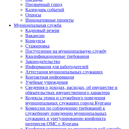
Прозрачный город
Календарь событий
Опросы
Инициативные проекты
Муниципальная служба
Кадровый резерв
Вакансии
Конкурсы
Стажировка
Поступление на муниципальную службу
Квалификационные требования
Законодательство
Информация для работодателей
Аттестация муниципальных служащих
Контактная информация
Учебные учреждения
Сведения о доходах, расходах, об имуществе и
обязательствах имущественного характера
Кодексы этики и служебного поведения
муниципальных служащих города Кургана
Комиссии по соблюдению требований к
служебному поведению муниципальных
служащих и урегулированию конфликта
интересов ОМС г. Кургана
Конфликт интересов на муниципальной службе