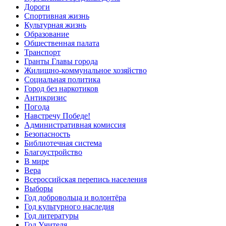
Дороги
Спортивная жизнь
Культурная жизнь
Образование
Общественная палата
Транспорт
Гранты Главы города
Жилищно-коммунальное хозяйство
Социальная политика
Город без наркотиков
Антикризис
Погода
Навстречу Победе!
Административная комиссия
Безопасность
Библиотечная система
Благоустройство
В мире
Вера
Всероссийская перепись населения
Выборы
Год добровольца и волонтёра
Год культурного наследия
Год литературы
Год Учителя