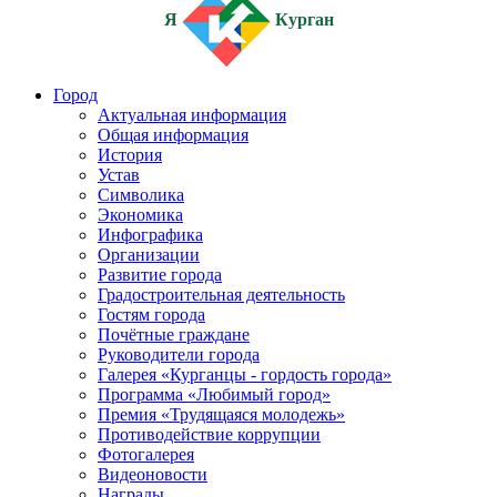
Я
Курган
Город
Актуальная информация
Общая информация
История
Устав
Символика
Экономика
Инфографика
Организации
Развитие города
Градостроительная деятельность
Гостям города
Почётные граждане
Руководители города
Галерея «Курганцы - гордость города»
Программа «Любимый город»
Премия «Трудящаяся молодежь»
Противодействие коррупции
Фотогалерея
Видеоновости
Награды