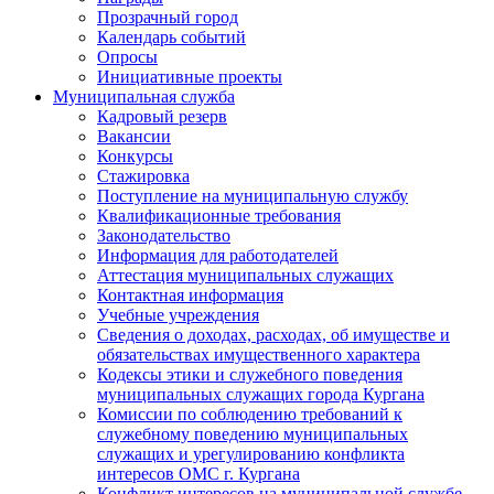
Прозрачный город
Календарь событий
Опросы
Инициативные проекты
Муниципальная служба
Кадровый резерв
Вакансии
Конкурсы
Стажировка
Поступление на муниципальную службу
Квалификационные требования
Законодательство
Информация для работодателей
Аттестация муниципальных служащих
Контактная информация
Учебные учреждения
Сведения о доходах, расходах, об имуществе и
обязательствах имущественного характера
Кодексы этики и служебного поведения
муниципальных служащих города Кургана
Комиссии по соблюдению требований к
служебному поведению муниципальных
служащих и урегулированию конфликта
интересов ОМС г. Кургана
Конфликт интересов на муниципальной службе