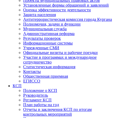
Проекты муниципальных правовых актов
Установленные формы обращений и заявлений
Оценка эффективности деятельности
Защита населения
Антитеррористическая комиссия города Кургана
Полномочия, задачи и функции
Муниципальная служба
Административная реформа
Результаты проверок
Информационные системы
Учрежденные СМИ
Официальные визиты и рабочие поездки
Участие в программах и международное
сотрудничество
Статистическая информация
Контакты
Общественная приемная
ЕГИССО
КСП
Положение о КСП
Руководитель
Регламент КСП
План работы на год
Отчеты и заключения КСП по итогам
контрольных мероприятий