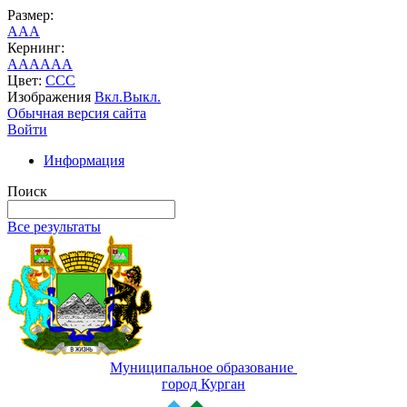
Размер:
A
A
A
Кернинг:
AA
AA
AA
Цвет:
C
C
C
Изображения
Вкл.
Выкл.
Обычная версия сайта
Войти
Информация
Поиск
Все результаты
Муниципальное образование
город Курган