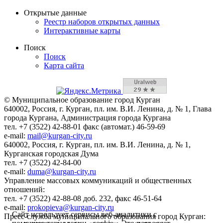
Открытые данные
Реестр наборов открытых данных
Интерактивные карты
Поиск
Поиск
Карта сайта
© Муниципальное образование город Курган
640002, Россия, г. Курган, пл. им. В.И. Ленина, д. № 1, Глава
города Кургана, Администрация города Кургана
тел. +7 (3522) 42-88-01 факс (автомат.) 46-59-69
e-mail:
mail@kurgan-city.ru
640002, Россия, г. Курган, пл. им. В.И. Ленина, д. № 1,
Курганская городская Дума
тел. +7 (3522) 42-84-00
e-mail:
duma@kurgan-city.ru
Управление массовых коммуникаций и общественных
отношений:
тел. +7 (3522) 42-88-08 доб. 232, факс 46-51-64
e-mail:
prokopieva@kurgan-city.ru
Сайт использует сервисы веб-аналитики с
Пресс-служба муниципального образования город Курган: