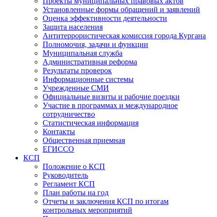
Проекты муниципальных правовых актов
Установленные формы обращений и заявлений
Оценка эффективности деятельности
Защита населения
Антитеррористическая комиссия города Кургана
Полномочия, задачи и функции
Муниципальная служба
Административная реформа
Результаты проверок
Информационные системы
Учрежденные СМИ
Официальные визиты и рабочие поездки
Участие в программах и международное
сотрудничество
Статистическая информация
Контакты
Общественная приемная
ЕГИССО
КСП
Положение о КСП
Руководитель
Регламент КСП
План работы на год
Отчеты и заключения КСП по итогам
контрольных мероприятий