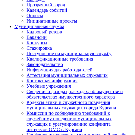
Прозрачный город
Календарь событий
Опросы
Инициативные проекты
Муниципальная служба
Кадровый резерв
Вакансии
Конкурсы
Стажировка
Поступление на муниципальную службу
Квалификационные требования
Законодательство
Информация для работодателей
Аттестация муниципальных служащих
Контактная информация
Учебные учреждения
Сведения о доходах, расходах, об имуществе и
обязательствах имущественного характера
Кодексы этики и служебного поведения
муниципальных служащих города Кургана
Комиссии по соблюдению требований к
служебному поведению муниципальных
служащих и урегулированию конфликта
интересов ОМС г. Кургана
Конфликт интересов на муниципальной службе