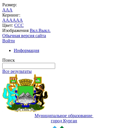
Размер:
A
A
A
Кернинг:
AA
AA
AA
Цвет:
C
C
C
Изображения
Вкл.
Выкл.
Обычная версия сайта
Войти
Информация
Поиск
Все результаты
Муниципальное образование
город Курган