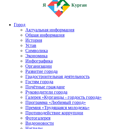
Я
Курган
Город
Актуальная информация
Общая информация
История
Устав
Символика
Экономика
Инфографика
Организации
Развитие города
Градостроительная деятельность
Гостям города
Почётные граждане
Руководители города
Галерея «Курганцы - гордость города»
Программа «Любимый город»
Премия «Трудящаяся молодежь»
Противодействие коррупции
Фотогалерея
Видеоновости
Награды