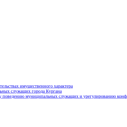
ательствах имущественного характера
ьных служащих города Кургана
у поведению муниципальных служащих и урегулированию конфл