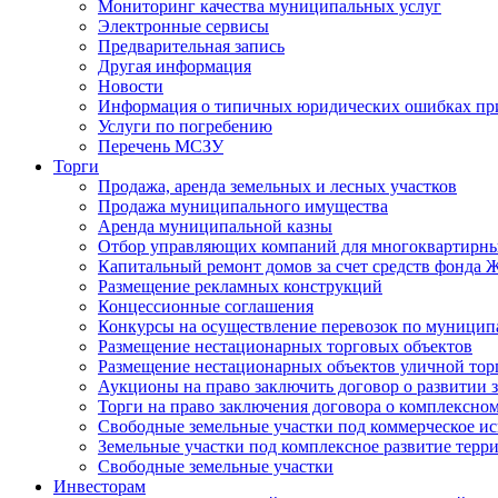
Мониторинг качества муниципальных услуг
Электронные сервисы
Предварительная запись
Другая информация
Новости
Информация о типичных юридических ошибках при
Услуги по погребению
Перечень МСЗУ
Торги
Продажа, аренда земельных и лесных участков
Продажа муниципального имущества
Аренда муниципальной казны
Отбор управляющих компаний для многоквартирн
Капитальный ремонт домов за счет средств фонда
Размещение рекламных конструкций
Концессионные соглашения
Конкурсы на осуществление перевозок по муници
Размещение нестационарных торговых объектов
Размещение нестационарных объектов уличной тор
Аукционы на право заключить договор о развитии 
Торги на право заключения договора о комплексно
Свободные земельные участки под коммерческое и
Земельные участки под комплексное развитие терр
Свободные земельные участки
Инвесторам