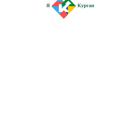
Я
Курган