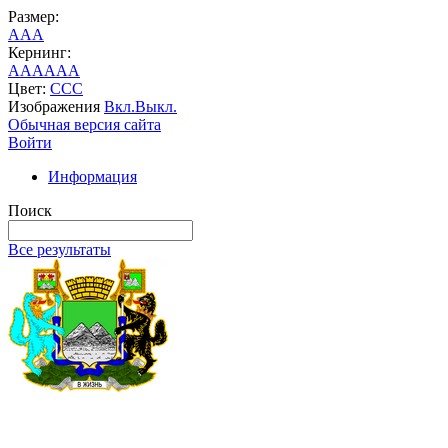
Размер:
A
A
A
Кернинг:
AA
AA
AA
Цвет:
C
C
C
Изображения
Вкл.
Выкл.
Обычная версия сайта
Войти
Информация
Поиск
Все результаты