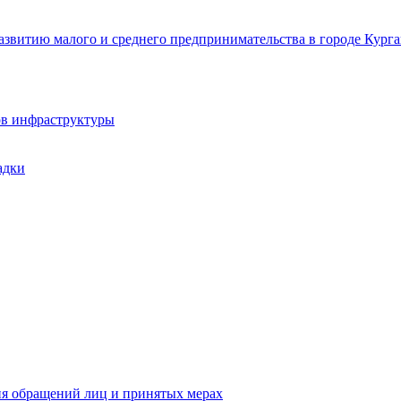
звитию малого и среднего предпринимательства в городе Курга
ов инфраструктуры
адки
ия обращений лиц и принятых мерах