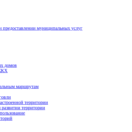
 предоставлении муниципальных услуг
ых домов
 ЖКХ
пальным маршрутам
говли
застроенной территории
м развитии территории
спользование
иторий