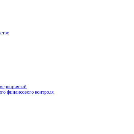
ество
 мероприятий
го финансового контроля