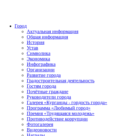
Город
Актуальная информация
Общая информация
История
Устав
Символика
Экономика
Инфографика
Организации
Развитие города
Градостроительная деятельность
Гостям города
Почётные граждане
Руководители города
Галерея «Курганцы - гордость города»
Программа «Любимый город»
Премия «Трудящаяся молодежь»
Противодействие коррупции
Фотогалерея
Видеоновости
Награды