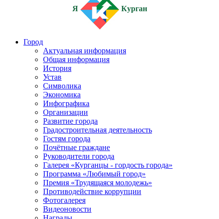
Я
Курган
Город
Актуальная информация
Общая информация
История
Устав
Символика
Экономика
Инфографика
Организации
Развитие города
Градостроительная деятельность
Гостям города
Почётные граждане
Руководители города
Галерея «Курганцы - гордость города»
Программа «Любимый город»
Премия «Трудящаяся молодежь»
Противодействие коррупции
Фотогалерея
Видеоновости
Награды