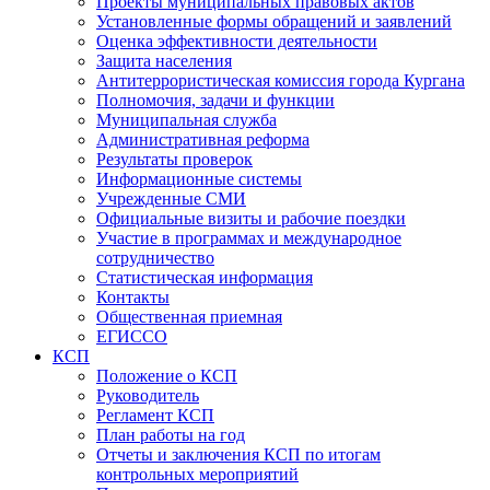
Проекты муниципальных правовых актов
Установленные формы обращений и заявлений
Оценка эффективности деятельности
Защита населения
Антитеррористическая комиссия города Кургана
Полномочия, задачи и функции
Муниципальная служба
Административная реформа
Результаты проверок
Информационные системы
Учрежденные СМИ
Официальные визиты и рабочие поездки
Участие в программах и международное
сотрудничество
Статистическая информация
Контакты
Общественная приемная
ЕГИССО
КСП
Положение о КСП
Руководитель
Регламент КСП
План работы на год
Отчеты и заключения КСП по итогам
контрольных мероприятий