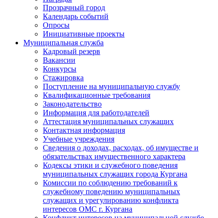
Прозрачный город
Календарь событий
Опросы
Инициативные проекты
Муниципальная служба
Кадровый резерв
Вакансии
Конкурсы
Стажировка
Поступление на муниципальную службу
Квалификационные требования
Законодательство
Информация для работодателей
Аттестация муниципальных служащих
Контактная информация
Учебные учреждения
Сведения о доходах, расходах, об имуществе и
обязательствах имущественного характера
Кодексы этики и служебного поведения
муниципальных служащих города Кургана
Комиссии по соблюдению требований к
служебному поведению муниципальных
служащих и урегулированию конфликта
интересов ОМС г. Кургана
Конфликт интересов на муниципальной службе