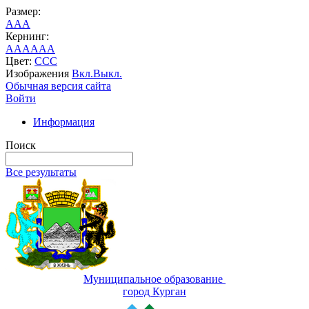
Размер:
A
A
A
Кернинг:
AA
AA
AA
Цвет:
C
C
C
Изображения
Вкл.
Выкл.
Обычная версия сайта
Войти
Информация
Поиск
Все результаты
Муниципальное образование
город Курган