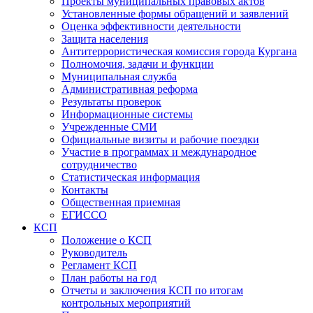
Проекты муниципальных правовых актов
Установленные формы обращений и заявлений
Оценка эффективности деятельности
Защита населения
Антитеррористическая комиссия города Кургана
Полномочия, задачи и функции
Муниципальная служба
Административная реформа
Результаты проверок
Информационные системы
Учрежденные СМИ
Официальные визиты и рабочие поездки
Участие в программах и международное
сотрудничество
Статистическая информация
Контакты
Общественная приемная
ЕГИССО
КСП
Положение о КСП
Руководитель
Регламент КСП
План работы на год
Отчеты и заключения КСП по итогам
контрольных мероприятий