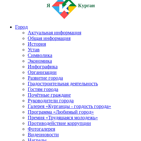
Я
Курган
Город
Актуальная информация
Общая информация
История
Устав
Символика
Экономика
Инфографика
Организации
Развитие города
Градостроительная деятельность
Гостям города
Почётные граждане
Руководители города
Галерея «Курганцы - гордость города»
Программа «Любимый город»
Премия «Трудящаяся молодежь»
Противодействие коррупции
Фотогалерея
Видеоновости
Награды