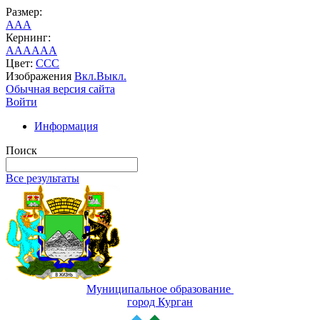
Размер:
A
A
A
Кернинг:
AA
AA
AA
Цвет:
C
C
C
Изображения
Вкл.
Выкл.
Обычная версия сайта
Войти
Информация
Поиск
Все результаты
Муниципальное образование
город Курган