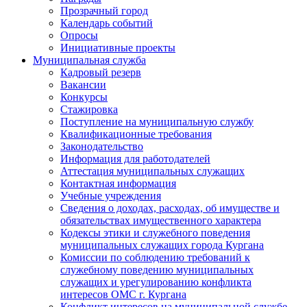
Прозрачный город
Календарь событий
Опросы
Инициативные проекты
Муниципальная служба
Кадровый резерв
Вакансии
Конкурсы
Стажировка
Поступление на муниципальную службу
Квалификационные требования
Законодательство
Информация для работодателей
Аттестация муниципальных служащих
Контактная информация
Учебные учреждения
Сведения о доходах, расходах, об имуществе и
обязательствах имущественного характера
Кодексы этики и служебного поведения
муниципальных служащих города Кургана
Комиссии по соблюдению требований к
служебному поведению муниципальных
служащих и урегулированию конфликта
интересов ОМС г. Кургана
Конфликт интересов на муниципальной службе