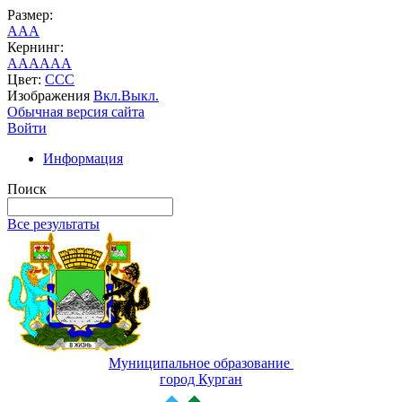
Размер:
A
A
A
Кернинг:
AA
AA
AA
Цвет:
C
C
C
Изображения
Вкл.
Выкл.
Обычная версия сайта
Войти
Информация
Поиск
Все результаты
Муниципальное образование
город Курган