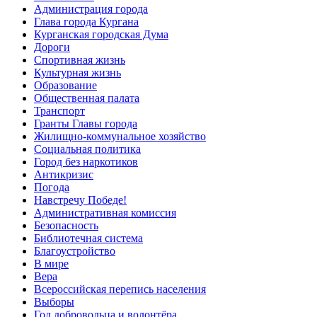
Администрация города
Глава города Кургана
Курганская городская Дума
Дороги
Спортивная жизнь
Культурная жизнь
Образование
Общественная палата
Транспорт
Гранты Главы города
Жилищно-коммунальное хозяйство
Социальная политика
Город без наркотиков
Антикризис
Погода
Навстречу Победе!
Административная комиссия
Безопасность
Библиотечная система
Благоустройство
В мире
Вера
Всероссийская перепись населения
Выборы
Год добровольца и волонтёра