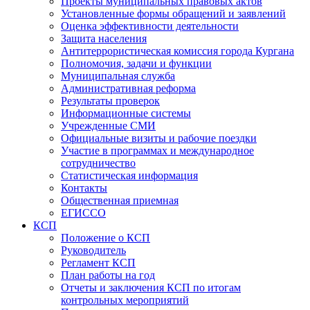
Проекты муниципальных правовых актов
Установленные формы обращений и заявлений
Оценка эффективности деятельности
Защита населения
Антитеррористическая комиссия города Кургана
Полномочия, задачи и функции
Муниципальная служба
Административная реформа
Результаты проверок
Информационные системы
Учрежденные СМИ
Официальные визиты и рабочие поездки
Участие в программах и международное
сотрудничество
Статистическая информация
Контакты
Общественная приемная
ЕГИССО
КСП
Положение о КСП
Руководитель
Регламент КСП
План работы на год
Отчеты и заключения КСП по итогам
контрольных мероприятий