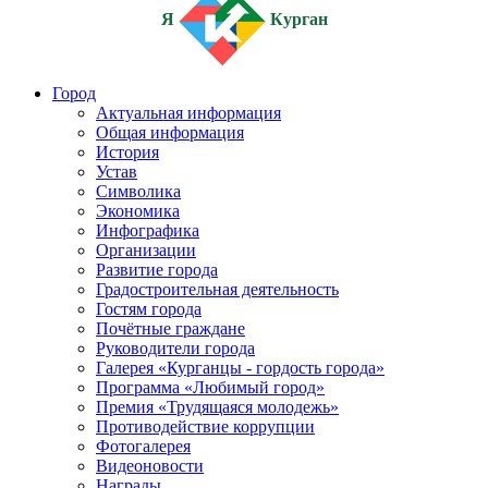
Я
Курган
Город
Актуальная информация
Общая информация
История
Устав
Символика
Экономика
Инфографика
Организации
Развитие города
Градостроительная деятельность
Гостям города
Почётные граждане
Руководители города
Галерея «Курганцы - гордость города»
Программа «Любимый город»
Премия «Трудящаяся молодежь»
Противодействие коррупции
Фотогалерея
Видеоновости
Награды