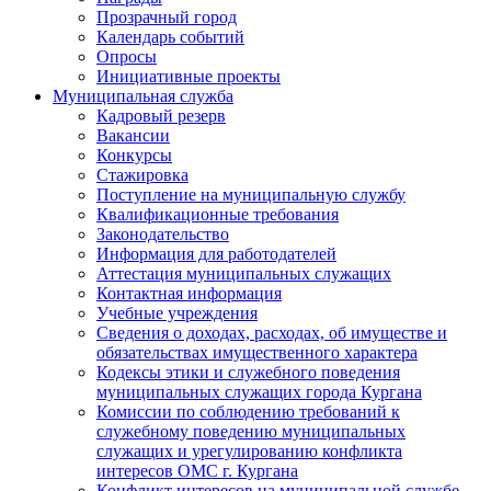
Прозрачный город
Календарь событий
Опросы
Инициативные проекты
Муниципальная служба
Кадровый резерв
Вакансии
Конкурсы
Стажировка
Поступление на муниципальную службу
Квалификационные требования
Законодательство
Информация для работодателей
Аттестация муниципальных служащих
Контактная информация
Учебные учреждения
Сведения о доходах, расходах, об имуществе и
обязательствах имущественного характера
Кодексы этики и служебного поведения
муниципальных служащих города Кургана
Комиссии по соблюдению требований к
служебному поведению муниципальных
служащих и урегулированию конфликта
интересов ОМС г. Кургана
Конфликт интересов на муниципальной службе