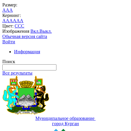
Размер:
A
A
A
Кернинг:
AA
AA
AA
Цвет:
C
C
C
Изображения
Вкл.
Выкл.
Обычная версия сайта
Войти
Информация
Поиск
Все результаты
Муниципальное образование
город Курган