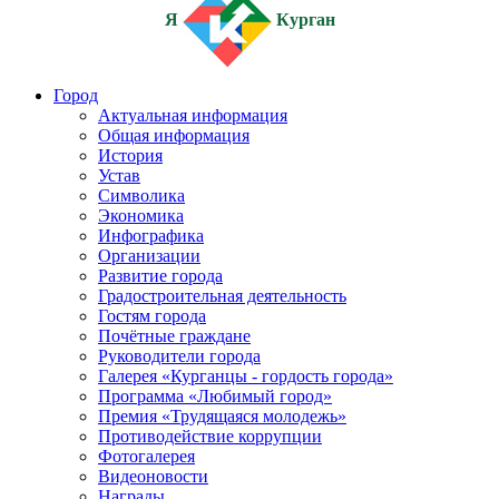
Я
Курган
Город
Актуальная информация
Общая информация
История
Устав
Символика
Экономика
Инфографика
Организации
Развитие города
Градостроительная деятельность
Гостям города
Почётные граждане
Руководители города
Галерея «Курганцы - гордость города»
Программа «Любимый город»
Премия «Трудящаяся молодежь»
Противодействие коррупции
Фотогалерея
Видеоновости
Награды