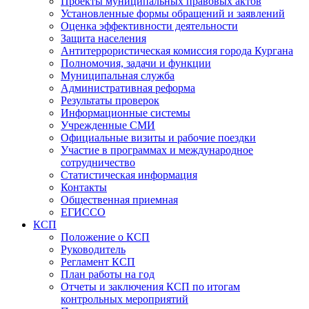
Проекты муниципальных правовых актов
Установленные формы обращений и заявлений
Оценка эффективности деятельности
Защита населения
Антитеррористическая комиссия города Кургана
Полномочия, задачи и функции
Муниципальная служба
Административная реформа
Результаты проверок
Информационные системы
Учрежденные СМИ
Официальные визиты и рабочие поездки
Участие в программах и международное
сотрудничество
Статистическая информация
Контакты
Общественная приемная
ЕГИССО
КСП
Положение о КСП
Руководитель
Регламент КСП
План работы на год
Отчеты и заключения КСП по итогам
контрольных мероприятий