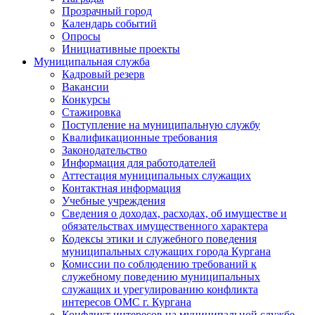
Прозрачный город
Календарь событий
Опросы
Инициативные проекты
Муниципальная служба
Кадровый резерв
Вакансии
Конкурсы
Стажировка
Поступление на муниципальную службу
Квалификационные требования
Законодательство
Информация для работодателей
Аттестация муниципальных служащих
Контактная информация
Учебные учреждения
Сведения о доходах, расходах, об имуществе и
обязательствах имущественного характера
Кодексы этики и служебного поведения
муниципальных служащих города Кургана
Комиссии по соблюдению требований к
служебному поведению муниципальных
служащих и урегулированию конфликта
интересов ОМС г. Кургана
Конфликт интересов на муниципальной службе