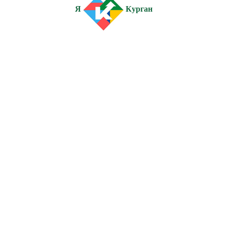
Я
Курган