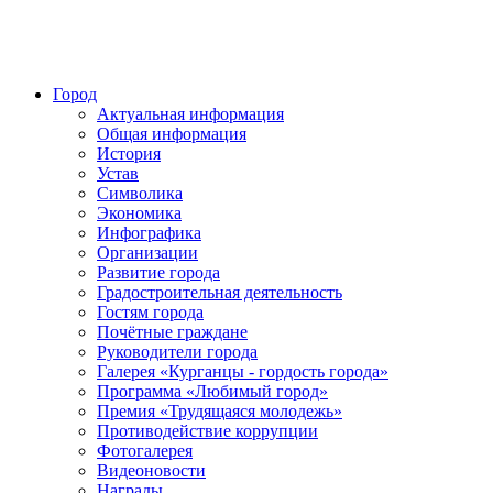
Город
Актуальная информация
Общая информация
История
Устав
Символика
Экономика
Инфографика
Организации
Развитие города
Градостроительная деятельность
Гостям города
Почётные граждане
Руководители города
Галерея «Курганцы - гордость города»
Программа «Любимый город»
Премия «Трудящаяся молодежь»
Противодействие коррупции
Фотогалерея
Видеоновости
Награды