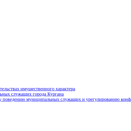
ательствах имущественного характера
ьных служащих города Кургана
у поведению муниципальных служащих и урегулированию конфл