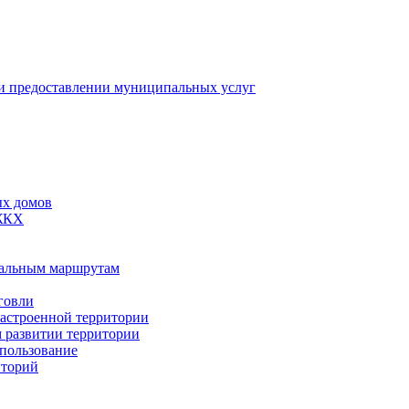
 предоставлении муниципальных услуг
ых домов
 ЖКХ
пальным маршрутам
говли
застроенной территории
м развитии территории
спользование
иторий