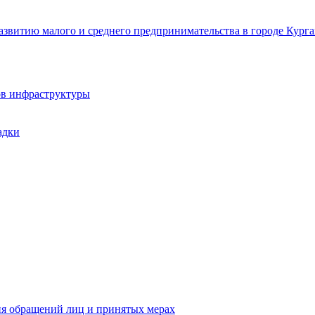
звитию малого и среднего предпринимательства в городе Курга
ов инфраструктуры
адки
ия обращений лиц и принятых мерах