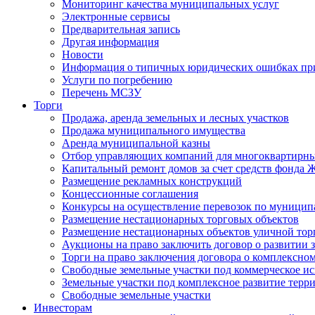
Мониторинг качества муниципальных услуг
Электронные сервисы
Предварительная запись
Другая информация
Новости
Информация о типичных юридических ошибках при
Услуги по погребению
Перечень МСЗУ
Торги
Продажа, аренда земельных и лесных участков
Продажа муниципального имущества
Аренда муниципальной казны
Отбор управляющих компаний для многоквартирн
Капитальный ремонт домов за счет средств фонда
Размещение рекламных конструкций
Концессионные соглашения
Конкурсы на осуществление перевозок по муници
Размещение нестационарных торговых объектов
Размещение нестационарных объектов уличной тор
Аукционы на право заключить договор о развитии 
Торги на право заключения договора о комплексно
Свободные земельные участки под коммерческое и
Земельные участки под комплексное развитие терр
Свободные земельные участки
Инвесторам