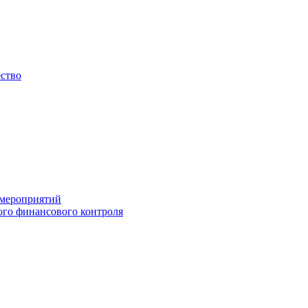
ество
 мероприятий
го финансового контроля