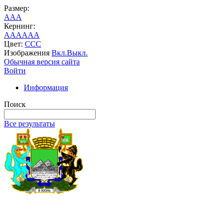
Размер:
A
A
A
Кернинг:
AA
AA
AA
Цвет:
C
C
C
Изображения
Вкл.
Выкл.
Обычная версия сайта
Войти
Информация
Поиск
Все результаты