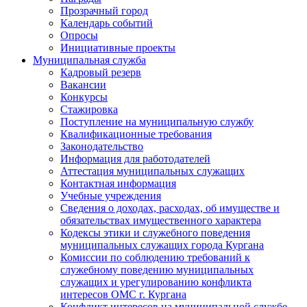
Прозрачный город
Календарь событий
Опросы
Инициативные проекты
Муниципальная служба
Кадровый резерв
Вакансии
Конкурсы
Стажировка
Поступление на муниципальную службу
Квалификационные требования
Законодательство
Информация для работодателей
Аттестация муниципальных служащих
Контактная информация
Учебные учреждения
Сведения о доходах, расходах, об имуществе и
обязательствах имущественного характера
Кодексы этики и служебного поведения
муниципальных служащих города Кургана
Комиссии по соблюдению требований к
служебному поведению муниципальных
служащих и урегулированию конфликта
интересов ОМС г. Кургана
Конфликт интересов на муниципальной службе