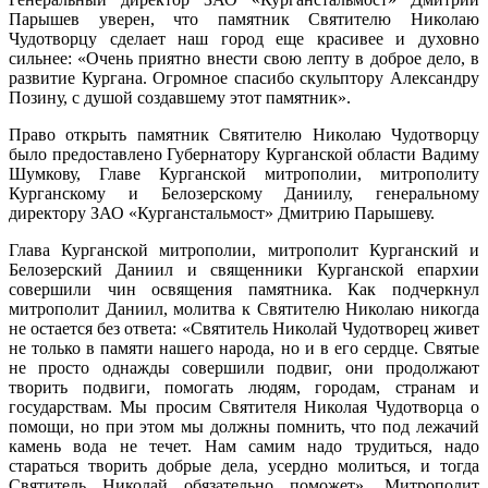
Парышев уверен, что памятник Святителю Николаю
Чудотворцу сделает наш город еще красивее и духовно
сильнее: «Очень приятно внести свою лепту в доброе дело, в
развитие Кургана. Огромное спасибо скульптору Александру
Позину, с душой создавшему этот памятник».
Право открыть памятник Святителю Николаю Чудотворцу
было предоставлено Губернатору Курганской области Вадиму
Шумкову, Главе Курганской митрополии, митрополиту
Курганскому и Белозерскому Даниилу, генеральному
директору ЗАО «Курганстальмост» Дмитрию Парышеву.
Глава Курганской митрополии, митрополит Курганский и
Белозерский Даниил и священники Курганской епархии
совершили чин освящения памятника. Как подчеркнул
митрополит Даниил, молитва к Святителю Николаю никогда
не остается без ответа: «Святитель Николай Чудотворец живет
не только в памяти нашего народа, но и в его сердце. Святые
не просто однажды совершили подвиг, они продолжают
творить подвиги, помогать людям, городам, странам и
государствам. Мы просим Святителя Николая Чудотворца о
помощи, но при этом мы должны помнить, что под лежачий
камень вода не течет. Нам самим надо трудиться, надо
стараться творить добрые дела, усердно молиться, и тогда
Святитель Николай обязательно поможет». Митрополит