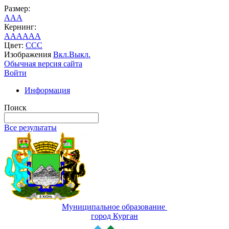
Размер:
A
A
A
Кернинг:
AA
AA
AA
Цвет:
C
C
C
Изображения
Вкл.
Выкл.
Обычная версия сайта
Войти
Информация
Поиск
Все результаты
Муниципальное образование
город Курган