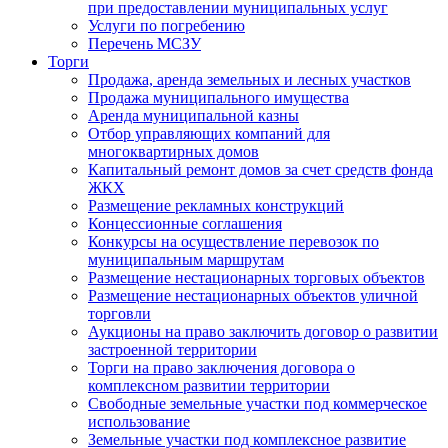
при предоставлении муниципальных услуг
Услуги по погребению
Перечень МСЗУ
Торги
Продажа, аренда земельных и лесных участков
Продажа муниципального имущества
Аренда муниципальной казны
Отбор управляющих компаний для
многоквартирных домов
Капитальный ремонт домов за счет средств фонда
ЖКХ
Размещение рекламных конструкций
Концессионные соглашения
Конкурсы на осуществление перевозок по
муниципальным маршрутам
Размещение нестационарных торговых объектов
Размещение нестационарных объектов уличной
торговли
Аукционы на право заключить договор о развитии
застроенной территории
Торги на право заключения договора о
комплексном развитии территории
Свободные земельные участки под коммерческое
использование
Земельные участки под комплексное развитие