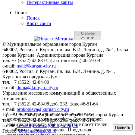
Интерактивные карты
Поиск
Поиск
Карта сайта
© Муниципальное образование город Курган
640002, Россия, г. Курган, пл. им. В.И. Ленина, д. № 1, Глава
города Кургана, Администрация города Кургана
тел. +7 (3522) 42-88-01 факс (автомат.) 46-59-69
e-mail:
mail@kurgan-city.ru
640002, Россия, г. Курган, пл. им. В.И. Ленина, д. № 1,
Курганская городская Дума
тел. +7 (3522) 42-84-00
e-mail:
duma@kurgan-city.ru
Управление массовых коммуникаций и общественных
отношений:
тел. +7 (3522) 42-88-08 доб. 232, факс 46-51-64
e-mail:
prokopieva@kurgan-city.ru
Сайт использует сервисы веб-аналитики с
Пресс-служба муниципального образования город Курган:
помощью технологии «cookie». Это позволяет
тел. +7 (3522) 42-88-08 доб. 236, факс 46-51-64
нам анализировать взаимодействие посетителей
e-mail:
kondratyeva-ma@kurgan-city.ru
Принять
с сайтом и делать его лучше. Продолжая
Госвеб:
kurgan.gosuslugi.ru