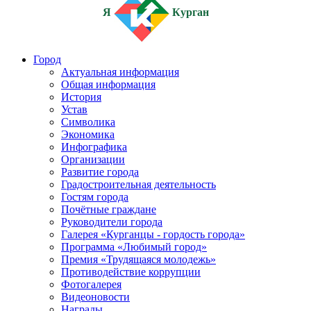
Я
Курган
Город
Актуальная информация
Общая информация
История
Устав
Символика
Экономика
Инфографика
Организации
Развитие города
Градостроительная деятельность
Гостям города
Почётные граждане
Руководители города
Галерея «Курганцы - гордость города»
Программа «Любимый город»
Премия «Трудящаяся молодежь»
Противодействие коррупции
Фотогалерея
Видеоновости
Награды