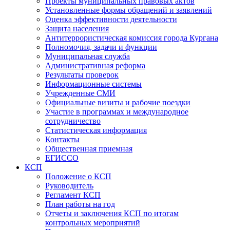
Проекты муниципальных правовых актов
Установленные формы обращений и заявлений
Оценка эффективности деятельности
Защита населения
Антитеррористическая комиссия города Кургана
Полномочия, задачи и функции
Муниципальная служба
Административная реформа
Результаты проверок
Информационные системы
Учрежденные СМИ
Официальные визиты и рабочие поездки
Участие в программах и международное
сотрудничество
Статистическая информация
Контакты
Общественная приемная
ЕГИССО
КСП
Положение о КСП
Руководитель
Регламент КСП
План работы на год
Отчеты и заключения КСП по итогам
контрольных мероприятий