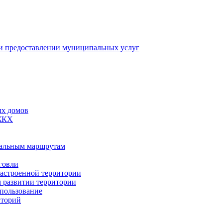
 предоставлении муниципальных услуг
ых домов
 ЖКХ
пальным маршрутам
говли
застроенной территории
м развитии территории
спользование
иторий