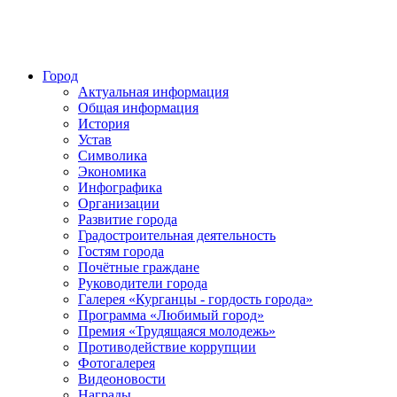
Город
Актуальная информация
Общая информация
История
Устав
Символика
Экономика
Инфографика
Организации
Развитие города
Градостроительная деятельность
Гостям города
Почётные граждане
Руководители города
Галерея «Курганцы - гордость города»
Программа «Любимый город»
Премия «Трудящаяся молодежь»
Противодействие коррупции
Фотогалерея
Видеоновости
Награды