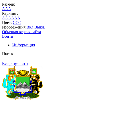
Размер:
A
A
A
Кернинг:
AA
AA
AA
Цвет:
C
C
C
Изображения
Вкл.
Выкл.
Обычная версия сайта
Войти
Информация
Поиск
Все результаты