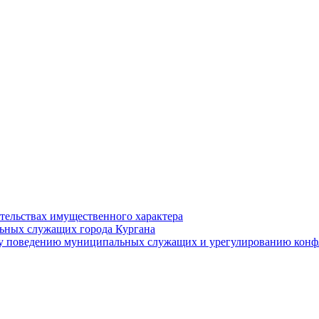
ательствах имущественного характера
ьных служащих города Кургана
у поведению муниципальных служащих и урегулированию конфл