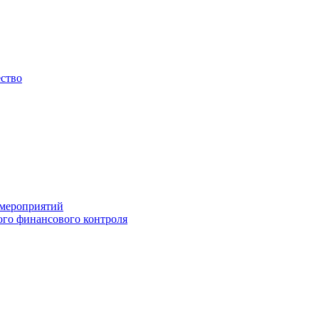
ество
 мероприятий
го финансового контроля