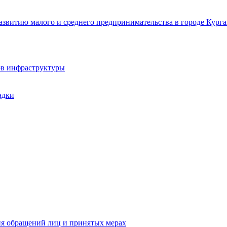
звитию малого и среднего предпринимательства в городе Курга
ов инфраструктуры
адки
ия обращений лиц и принятых мерах