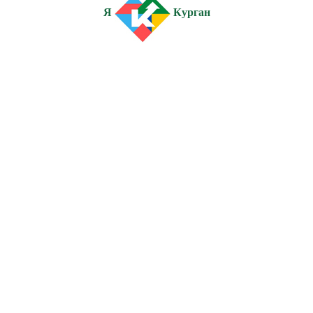
Я
Курган