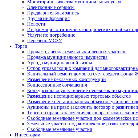
Мониторинг качества муниципальных услуг
Электронные сервисы
Предварительная запись
Другая информация
Новости
Информация о типичных юридических ошибках при
Услуги по погребению
Перечень МСЗУ
Торги
Продажа, аренда земельных и лесных участков
Продажа муниципального имущества
Аренда муниципальной казны
Отбор управляющих компаний для многоквартирн
Капитальный ремонт домов за счет средств фонда
Размещение рекламных конструкций
Концессионные соглашения
Конкурсы на осуществление перевозок по муници
Размещение нестационарных торговых объектов
Размещение нестационарных объектов уличной тор
Аукционы на право заключить договор о развитии 
Торги на право заключения договора о комплексно
Свободные земельные участки под коммерческое и
Земельные участки под комплексное развитие терр
Свободные земельные участки
Инвесторам