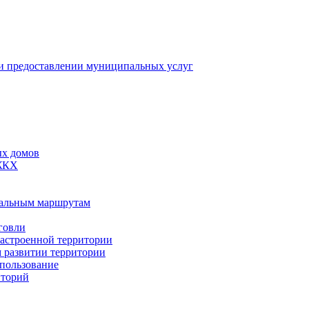
 предоставлении муниципальных услуг
ых домов
 ЖКХ
пальным маршрутам
говли
застроенной территории
м развитии территории
спользование
иторий