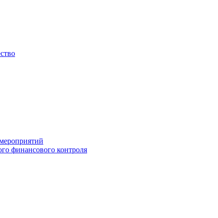
ество
 мероприятий
го финансового контроля