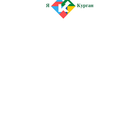
Я
Курган