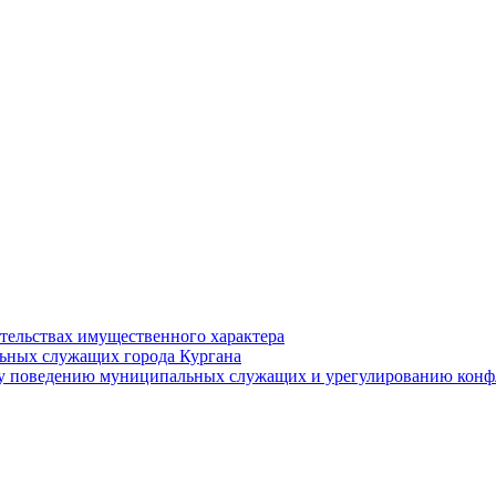
ательствах имущественного характера
ьных служащих города Кургана
у поведению муниципальных служащих и урегулированию конфл