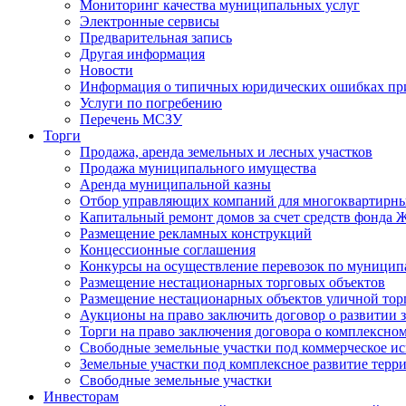
Мониторинг качества муниципальных услуг
Электронные сервисы
Предварительная запись
Другая информация
Новости
Информация о типичных юридических ошибках при
Услуги по погребению
Перечень МСЗУ
Торги
Продажа, аренда земельных и лесных участков
Продажа муниципального имущества
Аренда муниципальной казны
Отбор управляющих компаний для многоквартирн
Капитальный ремонт домов за счет средств фонда
Размещение рекламных конструкций
Концессионные соглашения
Конкурсы на осуществление перевозок по муници
Размещение нестационарных торговых объектов
Размещение нестационарных объектов уличной тор
Аукционы на право заключить договор о развитии 
Торги на право заключения договора о комплексно
Свободные земельные участки под коммерческое и
Земельные участки под комплексное развитие терр
Свободные земельные участки
Инвесторам