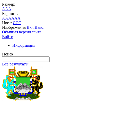
Размер:
A
A
A
Кернинг:
AA
AA
AA
Цвет:
C
C
C
Изображения
Вкл.
Выкл.
Обычная версия сайта
Войти
Информация
Поиск
Все результаты