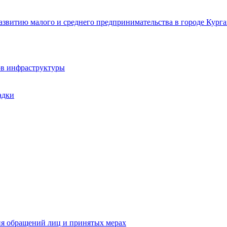
звитию малого и среднего предпринимательства в городе Курга
ов инфраструктуры
адки
ия обращений лиц и принятых мерах