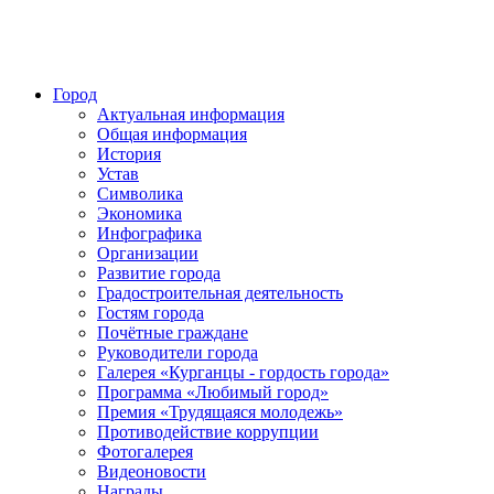
Город
Актуальная информация
Общая информация
История
Устав
Символика
Экономика
Инфографика
Организации
Развитие города
Градостроительная деятельность
Гостям города
Почётные граждане
Руководители города
Галерея «Курганцы - гордость города»
Программа «Любимый город»
Премия «Трудящаяся молодежь»
Противодействие коррупции
Фотогалерея
Видеоновости
Награды