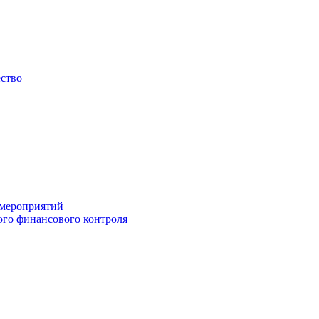
ество
 мероприятий
го финансового контроля