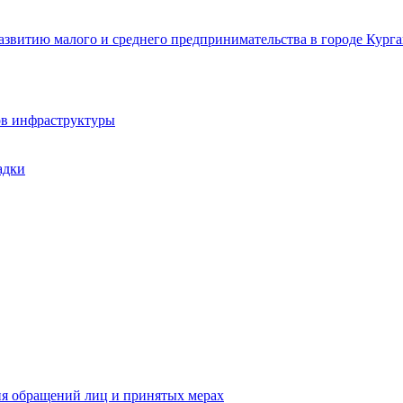
звитию малого и среднего предпринимательства в городе Курга
ов инфраструктуры
адки
ия обращений лиц и принятых мерах