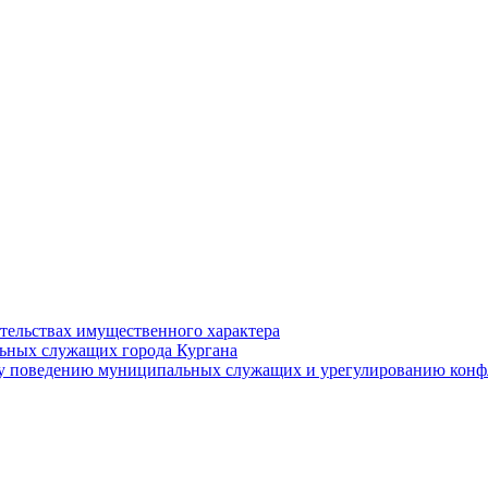
ательствах имущественного характера
ьных служащих города Кургана
у поведению муниципальных служащих и урегулированию конфл