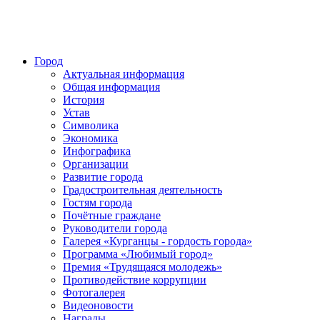
Город
Актуальная информация
Общая информация
История
Устав
Символика
Экономика
Инфографика
Организации
Развитие города
Градостроительная деятельность
Гостям города
Почётные граждане
Руководители города
Галерея «Курганцы - гордость города»
Программа «Любимый город»
Премия «Трудящаяся молодежь»
Противодействие коррупции
Фотогалерея
Видеоновости
Награды