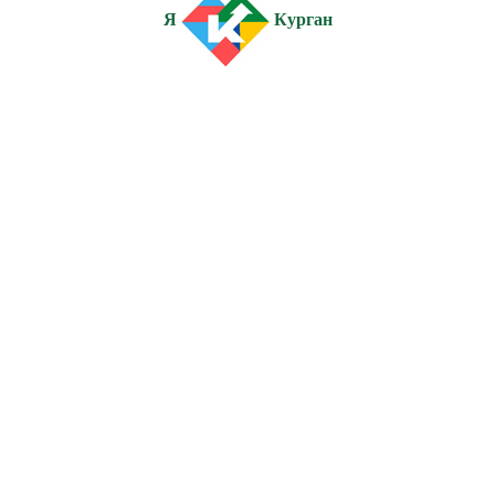
Я
Курган