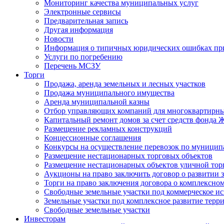
Мониторинг качества муниципальных услуг
Электронные сервисы
Предварительная запись
Другая информация
Новости
Информация о типичных юридических ошибках при
Услуги по погребению
Перечень МСЗУ
Торги
Продажа, аренда земельных и лесных участков
Продажа муниципального имущества
Аренда муниципальной казны
Отбор управляющих компаний для многоквартирн
Капитальный ремонт домов за счет средств фонда
Размещение рекламных конструкций
Концессионные соглашения
Конкурсы на осуществление перевозок по муници
Размещение нестационарных торговых объектов
Размещение нестационарных объектов уличной тор
Аукционы на право заключить договор о развитии 
Торги на право заключения договора о комплексно
Свободные земельные участки под коммерческое и
Земельные участки под комплексное развитие терр
Свободные земельные участки
Инвесторам