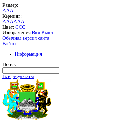
Размер:
A
A
A
Кернинг:
AA
AA
AA
Цвет:
C
C
C
Изображения
Вкл.
Выкл.
Обычная версия сайта
Войти
Информация
Поиск
Все результаты