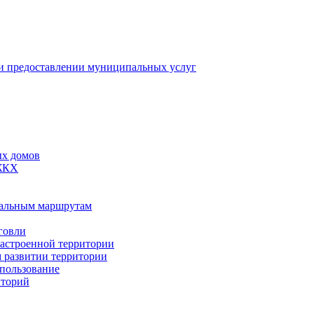
 предоставлении муниципальных услуг
ых домов
 ЖКХ
пальным маршрутам
говли
застроенной территории
м развитии территории
спользование
иторий