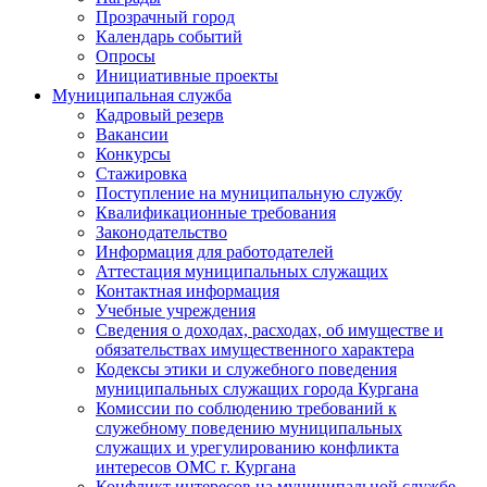
Прозрачный город
Календарь событий
Опросы
Инициативные проекты
Муниципальная служба
Кадровый резерв
Вакансии
Конкурсы
Стажировка
Поступление на муниципальную службу
Квалификационные требования
Законодательство
Информация для работодателей
Аттестация муниципальных служащих
Контактная информация
Учебные учреждения
Сведения о доходах, расходах, об имуществе и
обязательствах имущественного характера
Кодексы этики и служебного поведения
муниципальных служащих города Кургана
Комиссии по соблюдению требований к
служебному поведению муниципальных
служащих и урегулированию конфликта
интересов ОМС г. Кургана
Конфликт интересов на муниципальной службе