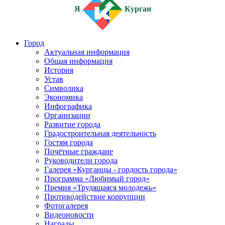
Я
Курган
Город
Актуальная информация
Общая информация
История
Устав
Символика
Экономика
Инфографика
Организации
Развитие города
Градостроительная деятельность
Гостям города
Почётные граждане
Руководители города
Галерея «Курганцы - гордость города»
Программа «Любимый город»
Премия «Трудящаяся молодежь»
Противодействие коррупции
Фотогалерея
Видеоновости
Награды