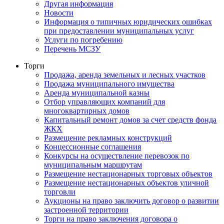
Другая информация
Новости
Информация о типичных юридических ошибках
при предоставлении муниципальных услуг
Услуги по погребению
Перечень МСЗУ
Торги
Продажа, аренда земельных и лесных участков
Продажа муниципального имущества
Аренда муниципальной казны
Отбор управляющих компаний для
многоквартирных домов
Капитальный ремонт домов за счет средств фонда
ЖКХ
Размещение рекламных конструкций
Концессионные соглашения
Конкурсы на осуществление перевозок по
муниципальным маршрутам
Размещение нестационарных торговых объектов
Размещение нестационарных объектов уличной
торговли
Аукционы на право заключить договор о развитии
застроенной территории
Торги на право заключения договора о