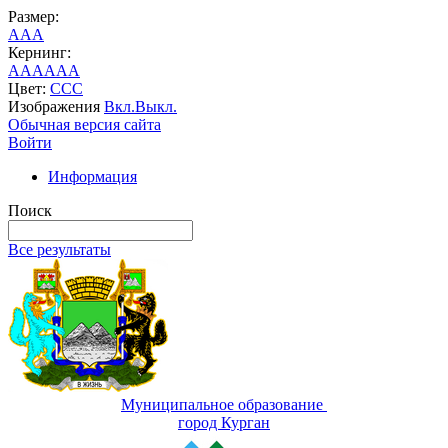
Размер:
A
A
A
Кернинг:
AA
AA
AA
Цвет:
C
C
C
Изображения
Вкл.
Выкл.
Обычная версия сайта
Войти
Информация
Поиск
Все результаты
Муниципальное образование
город Курган