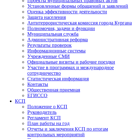
Проекты муниципальных правовых актов
Установленные формы обращений и заявлений
Оценка эффективности деятельности
Защита населения
Антитеррористическая комиссия города Кургана
Полномочия, задачи и функции
Муниципальная служба
Административная реформа
Результаты проверок
Информационные системы
Учрежденные СМИ
Официальные визиты и рабочие поездки
Участие в программах и международное
сотрудничество
Статистическая информация
Контакты
Общественная приемная
ЕГИССО
КСП
Положение о КСП
Руководитель
Регламент КСП
План работы на год
Отчеты и заключения КСП по итогам
контрольных мероприятий