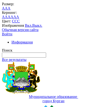
Размер:
A
A
A
Кернинг:
AA
AA
AA
Цвет:
C
C
C
Изображения
Вкл.
Выкл.
Обычная версия сайта
Войти
Информация
Поиск
Все результаты
Муниципальное образование
город Курган