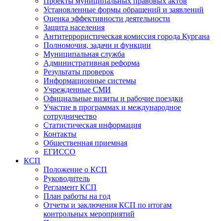
Проекты муниципальных правовых актов
Установленные формы обращений и заявлений
Оценка эффективности деятельности
Защита населения
Антитеррористическая комиссия города Кургана
Полномочия, задачи и функции
Муниципальная служба
Административная реформа
Результаты проверок
Информационные системы
Учрежденные СМИ
Официальные визиты и рабочие поездки
Участие в программах и международное
сотрудничество
Статистическая информация
Контакты
Общественная приемная
ЕГИССО
КСП
Положение о КСП
Руководитель
Регламент КСП
План работы на год
Отчеты и заключения КСП по итогам
контрольных мероприятий