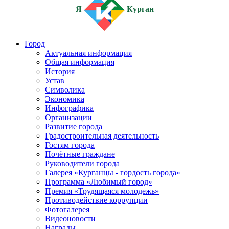
Я
Курган
Город
Актуальная информация
Общая информация
История
Устав
Символика
Экономика
Инфографика
Организации
Развитие города
Градостроительная деятельность
Гостям города
Почётные граждане
Руководители города
Галерея «Курганцы - гордость города»
Программа «Любимый город»
Премия «Трудящаяся молодежь»
Противодействие коррупции
Фотогалерея
Видеоновости
Награды