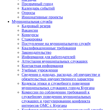
Прозрачный город
Календарь событий
Опросы
Инициативные проекты
Муниципальная служба
Кадровый резерв
Вакансии
Конкурсы
Стажировка
Поступление на муниципальную службу
Квалификационные требования
Законодательство
Информация для работодателей
Аттестация муниципальных служащих
Контактная информация
Учебные учреждения
Сведения о доходах, расходах, об имуществе и
обязательствах имущественного характера
Кодексы этики и служебного поведения
муниципальных служащих города Кургана
Комиссии по соблюдению требований к
служебному поведению муниципальных
служащих и урегулированию конфликта
интересов ОМС г. Кургана
Конфликт интересов на муниципальной службе