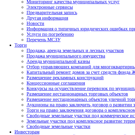
Мониторинг качества муниципальных услуг
Электронные сервисы
Предварительная запись
Другая информация
Новости
Информация о типичных юридических ошибках при
Услуги по погребению
Перечень МСЗУ
Торги
Продажа, аренда земельных и лесных участков
Продажа муниципального имущества
Аренда муниципальной казны
Отбор управляющих компаний для многоквартирн
Капитальный ремонт домов за счет средств фонда
Размещение рекламных конструкций
Концессионные соглашения
Конкурсы на осуществление перевозок по муници
Размещение нестационарных торговых объектов
Размещение нестационарных объектов уличной тор
Аукционы на право заключить договор о развитии 
Торги на право заключения договора о комплексно
Свободные земельные участки под коммерческое и
Земельные участки под комплексное развитие терр
Свободные земельные участки
Инвесторам