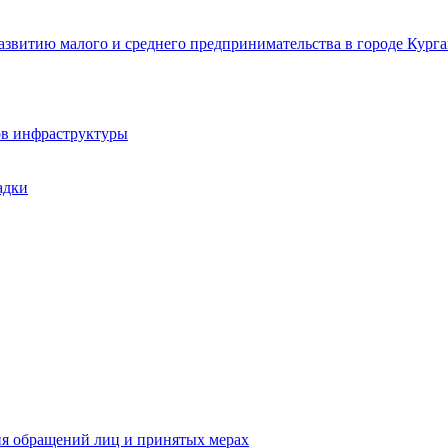
звитию малого и среднего предпринимательства в городе Курга
ов инфраструктуры
адки
ия обращений лиц и принятых мерах