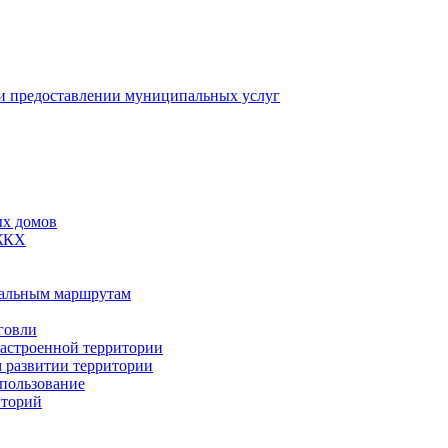
 предоставлении муниципальных услуг
ых домов
 ЖКХ
пальным маршрутам
говли
застроенной территории
м развитии территории
спользование
иторий