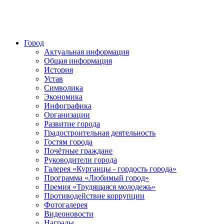
Город
Актуальная информация
Общая информация
История
Устав
Символика
Экономика
Инфографика
Организации
Развитие города
Градостроительная деятельность
Гостям города
Почётные граждане
Руководители города
Галерея «Курганцы - гордость города»
Программа «Любимый город»
Премия «Трудящаяся молодежь»
Противодействие коррупции
Фотогалерея
Видеоновости
Награды