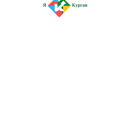
Я
Курган