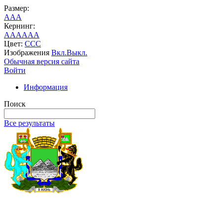
Размер:
A
A
A
Кернинг:
AA
AA
AA
Цвет:
C
C
C
Изображения
Вкл.
Выкл.
Обычная версия сайта
Войти
Информация
Поиск
Все результаты