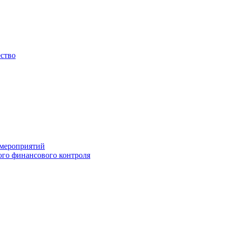
ество
 мероприятий
го финансового контроля