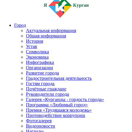
Я
Курган
Город
Актуальная информация
Общая информация
История
Устав
Символика
Экономика
Инфографика
Организации
Развитие города
Градостроительная деятельность
Гостям города
Почётные граждане
Руководители города
Галерея «Курганцы - гордость города»
Программа «Любимый город»
Премия «Трудящаяся молодежь»
Противодействие коррупции
Фотогалерея
Видеоновости
Награды