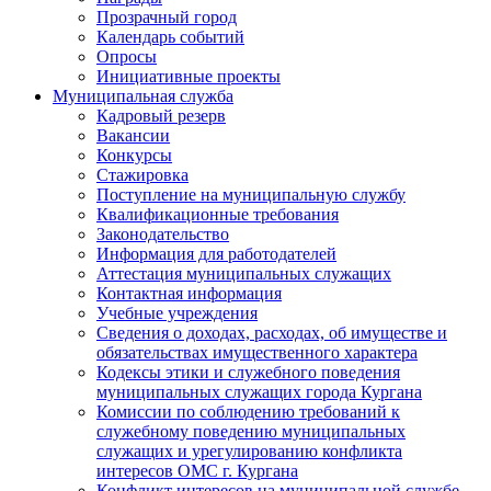
Прозрачный город
Календарь событий
Опросы
Инициативные проекты
Муниципальная служба
Кадровый резерв
Вакансии
Конкурсы
Стажировка
Поступление на муниципальную службу
Квалификационные требования
Законодательство
Информация для работодателей
Аттестация муниципальных служащих
Контактная информация
Учебные учреждения
Сведения о доходах, расходах, об имуществе и
обязательствах имущественного характера
Кодексы этики и служебного поведения
муниципальных служащих города Кургана
Комиссии по соблюдению требований к
служебному поведению муниципальных
служащих и урегулированию конфликта
интересов ОМС г. Кургана
Конфликт интересов на муниципальной службе