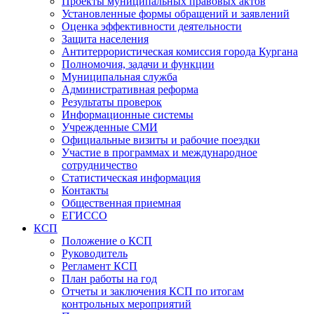
Проекты муниципальных правовых актов
Установленные формы обращений и заявлений
Оценка эффективности деятельности
Защита населения
Антитеррористическая комиссия города Кургана
Полномочия, задачи и функции
Муниципальная служба
Административная реформа
Результаты проверок
Информационные системы
Учрежденные СМИ
Официальные визиты и рабочие поездки
Участие в программах и международное
сотрудничество
Статистическая информация
Контакты
Общественная приемная
ЕГИССО
КСП
Положение о КСП
Руководитель
Регламент КСП
План работы на год
Отчеты и заключения КСП по итогам
контрольных мероприятий