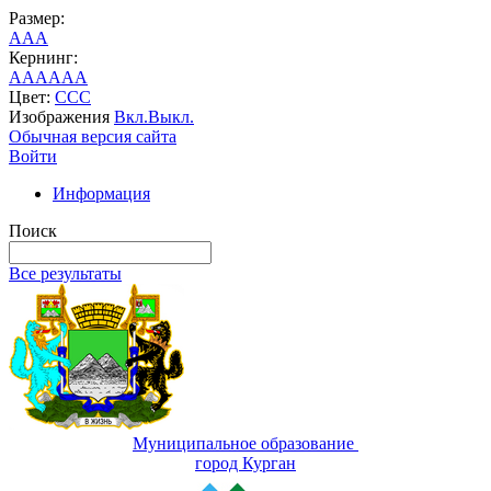
Размер:
A
A
A
Кернинг:
AA
AA
AA
Цвет:
C
C
C
Изображения
Вкл.
Выкл.
Обычная версия сайта
Войти
Информация
Поиск
Все результаты
Муниципальное образование
город Курган