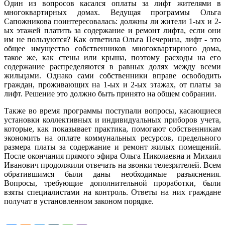
Один из вопросов касался оплаты за лифт жителями в
многоквартирных домах. Ведущая программы Ольга
Сапожникова поинтересовалась: должны ли жители 1-ых и 2-
ых этажей платить за содержание и ремонт лифта, если они
им не пользуются? Как ответила Ольга Печерина, лифт - это
общее имущество собственников многоквартирного дома,
такое же, как стены или крыша, поэтому расходы на его
содержание распределяются в равных долях между всеми
жильцами. Однако сами собственники вправе освободить
граждан, проживающих на 1-ых и 2-ых этажах, от платы за
лифт. Решение это должно быть принято на общем собрании.
Также во время программы поступали вопросы, касающиеся
установки коллективных и индивидуальных приборов учета,
которые, как показывает практика, помогают собственникам
экономить на оплате коммунальных ресурсов, предельного
размера платы за содержание и ремонт жилых помещений.
После окончания прямого эфира Ольга Николаевна и Михаил
Иванович продолжили отвечать на звонки телезрителей. Всем
обратившимся были даны необходимые разъяснения.
Вопросы, требующие дополнительной проработки, были
взяты специалистами на контроль. Ответы на них граждане
получат в установленном законом порядке.