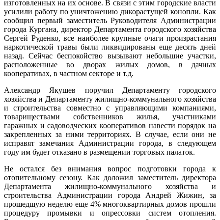
изготовленных на их основе. В связи с этим городские власти
усилили работу по уничтожению дикорастущей конопли. Как
сообщил первый заместитель Руководителя Администрации
города Кургана, директор Департамента городского хозяйства
Сергей Руденко, все наиболее крупные очаги произрастания
наркотической травы были ликвидированы еще десять дней
назад. Сейчас беспокойство вызывают небольшие участки,
расположенные во дворах жилых домов, в дачных
кооперативах, в частном секторе и т.д.
Александр Якушев поручил Департаменту городского
хозяйства и Департаменту жилищно-коммунального хозяйства
и строительства совместно с управляющими компаниями,
товариществами собственников жилья, участниками
гаражных и садоводческих кооперативов навести порядок на
закрепленных за ними территориях. В случае, если они не
исправят замечания Администрации города, в следующем
году им будет отказано в размещении торговых палаток.
Не остался без внимания вопрос подготовки города к
отопительному сезону. Как доложил заместитель директора
Департамента жилищно-коммунального хозяйства и
строительства Администрации города Андрей Жижин, за
прошедшую неделю еще 4% многоквартирных домов прошли
процедуру промывки и опрессовки систем отопления.