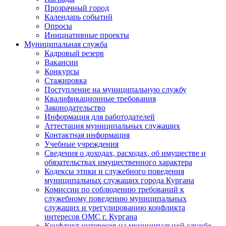
Прозрачный город
Календарь событий
Опросы
Инициативные проекты
Муниципальная служба
Кадровый резерв
Вакансии
Конкурсы
Стажировка
Поступление на муниципальную службу
Квалификационные требования
Законодательство
Информация для работодателей
Аттестация муниципальных служащих
Контактная информация
Учебные учреждения
Сведения о доходах, расходах, об имуществе и
обязательствах имущественного характера
Кодексы этики и служебного поведения
муниципальных служащих города Кургана
Комиссии по соблюдению требований к
служебному поведению муниципальных
служащих и урегулированию конфликта
интересов ОМС г. Кургана
Конфликт интересов на муниципальной службе