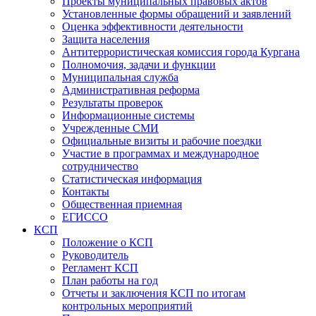
Проекты муниципальных правовых актов
Установленные формы обращений и заявлений
Оценка эффективности деятельности
Защита населения
Антитеррористическая комиссия города Кургана
Полномочия, задачи и функции
Муниципальная служба
Административная реформа
Результаты проверок
Информационные системы
Учрежденные СМИ
Официальные визиты и рабочие поездки
Участие в программах и международное
сотрудничество
Статистическая информация
Контакты
Общественная приемная
ЕГИССО
КСП
Положение о КСП
Руководитель
Регламент КСП
План работы на год
Отчеты и заключения КСП по итогам
контрольных мероприятий