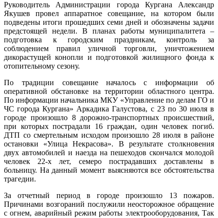
Руководитель Администрации города Кургана Александр
Якушев провел аппаратное совещание, на котором были
подведены итоги прошедших семи дней и обозначены задачи
предстоящей недели. В планах работы муниципалитета –
подготовка к городским праздникам, контроль за
соблюдением правил уличной торговли, уничтожением
дикорастущей конопли и подготовкой жилищного фонда к
отопительному сезону.
По традиции совещание началось с информации об
оперативной обстановке на территории областного центра.
По информации начальника МКУ «Управление по делам ГО и
ЧС города Кургана» Аркадика Галустова, с 23 по 30 июля в
городе произошло 8 дорожно-транспортных происшествий,
при которых пострадали 16 граждан, один человек погиб.
ДТП со смертельным исходом произошло 28 июля в районе
остановки «Улица Некрасова». В результате столкновения
двух автомобилей и наезда на пешеходов скончался молодой
человек 22-х лет, семеро пострадавших доставлены в
больницу. На данный момент выясняются все обстоятельства
трагедии.
За отчетный период в городе произошло 13 пожаров.
Причинами возгораний послужили неосторожное обращение
с огнем, аварийный режим работы электрооборудования, Так