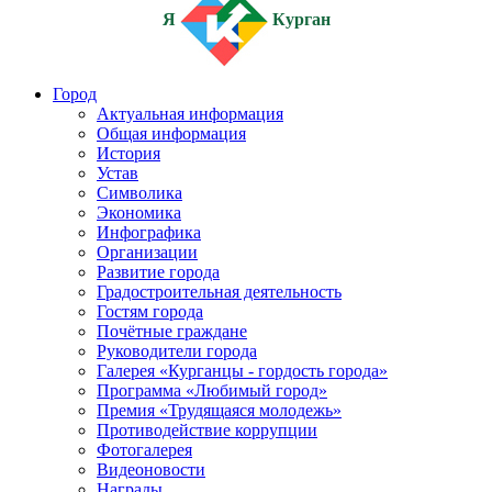
Я
Курган
Город
Актуальная информация
Общая информация
История
Устав
Символика
Экономика
Инфографика
Организации
Развитие города
Градостроительная деятельность
Гостям города
Почётные граждане
Руководители города
Галерея «Курганцы - гордость города»
Программа «Любимый город»
Премия «Трудящаяся молодежь»
Противодействие коррупции
Фотогалерея
Видеоновости
Награды