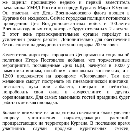
же оценил прошедшую неделю и первый заместитель
начальника УМВД России по городу Кургану Марат Юсупов
.
Он отметил, что День Военно-морского флота прошел в
Кургане без эксцессов. Сейчас городская полиция готовится к
проведению Дня Воздушно-десантных войск и 100-летия
Военно-воздушных сил, которые будут отмечаться 2 августа.
В этот день правоохранительные органы перейдут на
усиленный режим работы. Дополнительно для обеспечения
безопасности на дежурство заступят порядка 200 человек.
Заместитель директора городского Департамента социальной
политики Игорь Постовалов добавил, что торжественные
мероприятия, посвященные Дню ВДВ, начнутся в 10:00 у
памятника воинам, погибшим в локальных конфликтах, и в
12:00 продолжатся на аэродроме «Логовушка». Там все
желающие смогут пострелять из пневмонической винтовки,
пистолета, лука или арбалета, поиграть в пейнтбол,
попробовать свои силы в армрестлинге и других
соревнованиях. Для самых маленьких гостей праздника будет
работать детская площадка.
Большое внимание на аппаратном совещании было уделено
вопросу уничтожения наркосодержащих растений,
произрастающих на территории Кургана. В последнее время
участились случаи продажи курительных смесей,