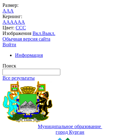
Размер:
A
A
A
Кернинг:
AA
AA
AA
Цвет:
C
C
C
Изображения
Вкл.
Выкл.
Обычная версия сайта
Войти
Информация
Поиск
Все результаты
Муниципальное образование
город Курган