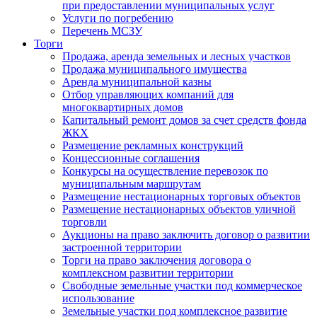
при предоставлении муниципальных услуг
Услуги по погребению
Перечень МСЗУ
Торги
Продажа, аренда земельных и лесных участков
Продажа муниципального имущества
Аренда муниципальной казны
Отбор управляющих компаний для
многоквартирных домов
Капитальный ремонт домов за счет средств фонда
ЖКХ
Размещение рекламных конструкций
Концессионные соглашения
Конкурсы на осуществление перевозок по
муниципальным маршрутам
Размещение нестационарных торговых объектов
Размещение нестационарных объектов уличной
торговли
Аукционы на право заключить договор о развитии
застроенной территории
Торги на право заключения договора о
комплексном развитии территории
Свободные земельные участки под коммерческое
использование
Земельные участки под комплексное развитие