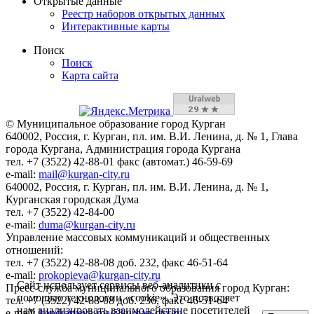
Открытые данные
Реестр наборов открытых данных
Интерактивные карты
Поиск
Поиск
Карта сайта
© Муниципальное образование город Курган
640002, Россия, г. Курган, пл. им. В.И. Ленина, д. № 1, Глава
города Кургана, Администрация города Кургана
тел. +7 (3522) 42-88-01 факс (автомат.) 46-59-69
e-mail:
mail@kurgan-city.ru
640002, Россия, г. Курган, пл. им. В.И. Ленина, д. № 1,
Курганская городская Дума
тел. +7 (3522) 42-84-00
e-mail:
duma@kurgan-city.ru
Управление массовых коммуникаций и общественных
отношений:
тел. +7 (3522) 42-88-08 доб. 232, факс 46-51-64
e-mail:
prokopieva@kurgan-city.ru
Сайт использует сервисы веб-аналитики с
Пресс-служба муниципального образования город Курган:
помощью технологии «cookie». Это позволяет
тел. +7 (3522) 42-88-08 доб. 236, факс 46-51-64
нам анализировать взаимодействие посетителей
e-mail:
kondratyeva-ma@kurgan-city.ru