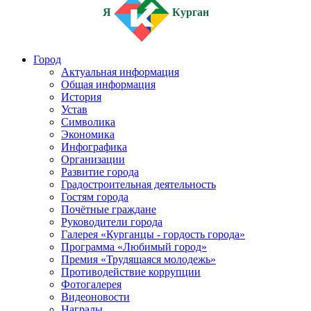
Я
Курган
Город
Актуальная информация
Общая информация
История
Устав
Символика
Экономика
Инфографика
Организации
Развитие города
Градостроительная деятельность
Гостям города
Почётные граждане
Руководители города
Галерея «Курганцы - гордость города»
Программа «Любимый город»
Премия «Трудящаяся молодежь»
Противодействие коррупции
Фотогалерея
Видеоновости
Награды