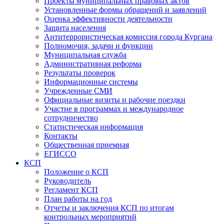
Проекты муниципальных правовых актов
Установленные формы обращений и заявлений
Оценка эффективности деятельности
Защита населения
Антитеррористическая комиссия города Кургана
Полномочия, задачи и функции
Муниципальная служба
Административная реформа
Результаты проверок
Информационные системы
Учрежденные СМИ
Официальные визиты и рабочие поездки
Участие в программах и международное
сотрудничество
Статистическая информация
Контакты
Общественная приемная
ЕГИССО
КСП
Положение о КСП
Руководитель
Регламент КСП
План работы на год
Отчеты и заключения КСП по итогам
контрольных мероприятий