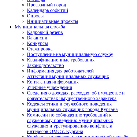
Прозрачный город
Календарь событий
Опросы
Инициативные проекты
Муниципальная служба
Кадровый резерв
Вакансии
Конкурсы
Стажировка
Поступление на муниципальную службу
Квалификационные требования
Законодательство
Информация для работодателей
Аттестация муниципальных служащих
Контактная информация
Учебные учреждения
Сведения о доходах, расходах, об имуществе и
обязательствах имущественного характера
Кодексы этики и служебного поведения
муниципальных служащих города Кургана
Комиссии по соблюдению требований к
служебному поведению муниципальных
служащих и урегулированию конфликта
интересов ОМС г. Кургана
Конфликт интересов на муниципальной службе