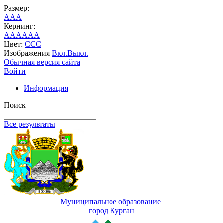
Размер:
A
A
A
Кернинг:
AA
AA
AA
Цвет:
C
C
C
Изображения
Вкл.
Выкл.
Обычная версия сайта
Войти
Информация
Поиск
Все результаты
Муниципальное образование
город Курган