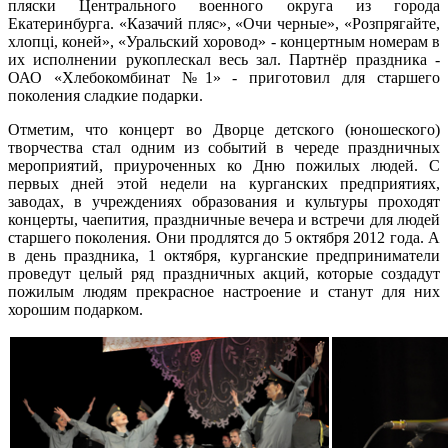
пляски Центрального военного округа из города
Екатеринбурга. «Казачий пляс», «Очи черные», «Розпрягайте,
хлопцi, коней», «Уральский хоровод» - концертным номерам в
их исполнении рукоплескал весь зал. Партнёр праздника -
ОАО «Хлебокомбинат №1» - приготовил для старшего
поколения сладкие подарки.
Отметим, что концерт во Дворце детского (юношеского)
творчества стал одним из событий в череде праздничных
мероприятий, приуроченных ко Дню пожилых людей. С
первых дней этой недели на курганских предприятиях,
заводах, в учреждениях образования и культуры проходят
концерты, чаепития, праздничные вечера и встречи для людей
старшего поколения. Они продлятся до 5 октября 2012 года. А
в день праздника, 1 октября, курганские предприниматели
проведут целый ряд праздничных акций, которые создадут
пожилым людям прекрасное настроение и станут для них
хорошим подарком.