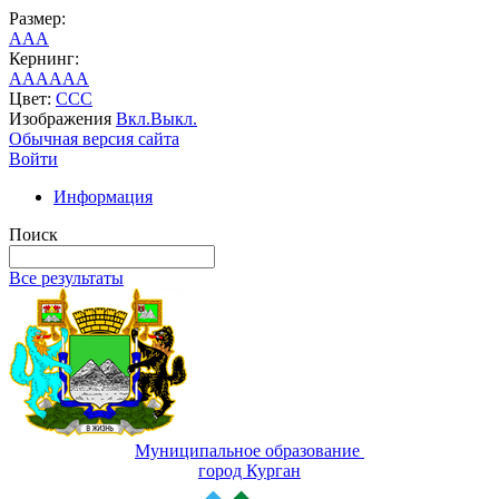
Размер:
A
A
A
Кернинг:
AA
AA
AA
Цвет:
C
C
C
Изображения
Вкл.
Выкл.
Обычная версия сайта
Войти
Информация
Поиск
Все результаты
Муниципальное образование
город Курган