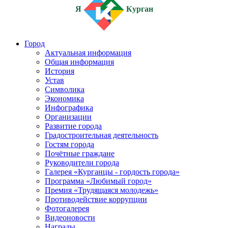
Я
Курган
Город
Актуальная информация
Общая информация
История
Устав
Символика
Экономика
Инфографика
Организации
Развитие города
Градостроительная деятельность
Гостям города
Почётные граждане
Руководители города
Галерея «Курганцы - гордость города»
Программа «Любимый город»
Премия «Трудящаяся молодежь»
Противодействие коррупции
Фотогалерея
Видеоновости
Награды