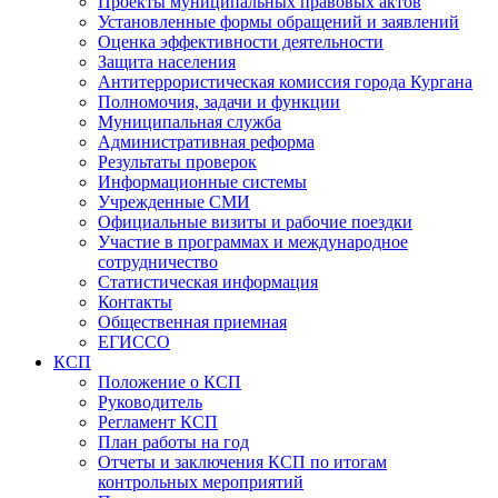
Проекты муниципальных правовых актов
Установленные формы обращений и заявлений
Оценка эффективности деятельности
Защита населения
Антитеррористическая комиссия города Кургана
Полномочия, задачи и функции
Муниципальная служба
Административная реформа
Результаты проверок
Информационные системы
Учрежденные СМИ
Официальные визиты и рабочие поездки
Участие в программах и международное
сотрудничество
Статистическая информация
Контакты
Общественная приемная
ЕГИССО
КСП
Положение о КСП
Руководитель
Регламент КСП
План работы на год
Отчеты и заключения КСП по итогам
контрольных мероприятий