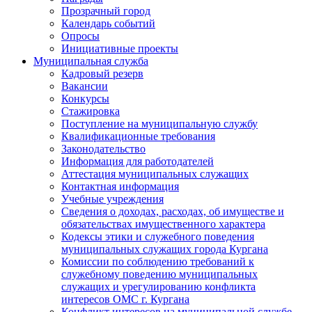
Прозрачный город
Календарь событий
Опросы
Инициативные проекты
Муниципальная служба
Кадровый резерв
Вакансии
Конкурсы
Стажировка
Поступление на муниципальную службу
Квалификационные требования
Законодательство
Информация для работодателей
Аттестация муниципальных служащих
Контактная информация
Учебные учреждения
Сведения о доходах, расходах, об имуществе и
обязательствах имущественного характера
Кодексы этики и служебного поведения
муниципальных служащих города Кургана
Комиссии по соблюдению требований к
служебному поведению муниципальных
служащих и урегулированию конфликта
интересов ОМС г. Кургана
Конфликт интересов на муниципальной службе