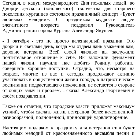
Сегодня, в канун международного Дня пожилых людей, во
Дворце детского (юношеского) творчества для старшего
поколения курганцев состоялся праздничный концерт «Букет
любимых мелодий». С праздником мудрости людей
элегантного возраста поздравил Руководитель
Администрации города Кургана Александр Якушев.
- 1 октября - это не просто календарный праздник. Это
добрый и светлый день, когда мы отдаём дань уважения вам,
дорогие ветераны. Всей своей жизнью вы заслужили
почтительное отношение к себе. Вы заложили фундамент
нашей жизни, научили нас любить Родину, работать,
совершать хорошие поступки. Отрадно, что, несмотря на
возраст, многие из вас и сегодня продолжают активно
участвовать в общественной жизни города, в патриотическом
воспитании подрастающего поколения, не остаются в стороне
от общих задач и проблем, - сказал Александр Георгиевич в
своём поздравлении.
Также он отметил, что городские власти приложат максимум
усилий, чтобы сделать жизнь ветеранов более качественной,
разнообразной, полноценной, приносящей удовлетворение.
Настоящим подарком к празднику для ветеранов стал букет
любимых мелодий от краснознамённого ансамбля песни и