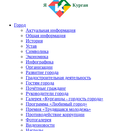
Я
Курган
Город
Актуальная информация
Общая информация
История
Устав
Символика
Экономика
Инфографика
Организации
Развитие города
Градостроительная деятельность
Гостям города
Почётные граждане
Руководители города
Галерея «Курганцы - гордость города»
Программа «Любимый город»
Премия «Трудящаяся молодежь»
Противодействие коррупции
Фотогалерея
Видеоновости
Награды