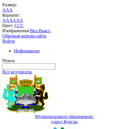
Размер:
A
A
A
Кернинг:
AA
AA
AA
Цвет:
C
C
C
Изображения
Вкл.
Выкл.
Обычная версия сайта
Войти
Информация
Поиск
Все результаты
Муниципальное образование
город Курган