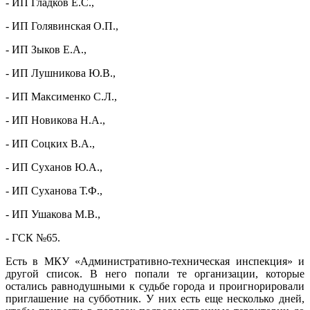
- ИП Гладков Е.С.,
- ИП Голявинская О.П.,
- ИП Зыков Е.А.,
- ИП Лушникова Ю.В.,
- ИП Максименко С.Л.,
- ИП Новикова Н.А.,
- ИП Соцких В.А.,
- ИП Суханов Ю.А.,
- ИП Суханова Т.Ф.,
- ИП Ушакова М.В.,
- ГСК №65.
Есть в МКУ «Административно-техническая инспекция» и
другой список. В него попали те организации, которые
остались равнодушными к судьбе города и проигнорировали
приглашение на субботник. У них есть еще несколько дней,