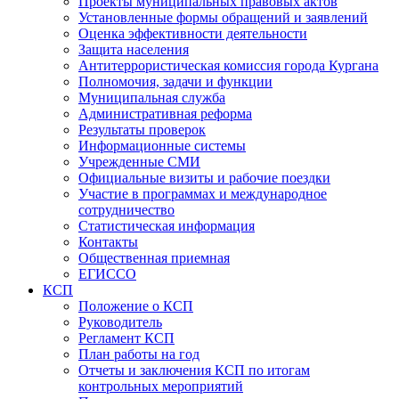
Проекты муниципальных правовых актов
Установленные формы обращений и заявлений
Оценка эффективности деятельности
Защита населения
Антитеррористическая комиссия города Кургана
Полномочия, задачи и функции
Муниципальная служба
Административная реформа
Результаты проверок
Информационные системы
Учрежденные СМИ
Официальные визиты и рабочие поездки
Участие в программах и международное
сотрудничество
Статистическая информация
Контакты
Общественная приемная
ЕГИССО
КСП
Положение о КСП
Руководитель
Регламент КСП
План работы на год
Отчеты и заключения КСП по итогам
контрольных мероприятий