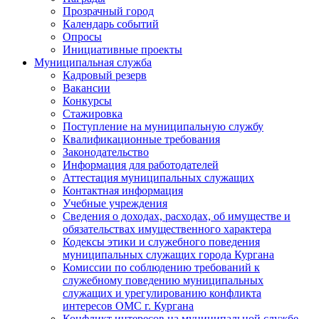
Прозрачный город
Календарь событий
Опросы
Инициативные проекты
Муниципальная служба
Кадровый резерв
Вакансии
Конкурсы
Стажировка
Поступление на муниципальную службу
Квалификационные требования
Законодательство
Информация для работодателей
Аттестация муниципальных служащих
Контактная информация
Учебные учреждения
Сведения о доходах, расходах, об имуществе и
обязательствах имущественного характера
Кодексы этики и служебного поведения
муниципальных служащих города Кургана
Комиссии по соблюдению требований к
служебному поведению муниципальных
служащих и урегулированию конфликта
интересов ОМС г. Кургана
Конфликт интересов на муниципальной службе