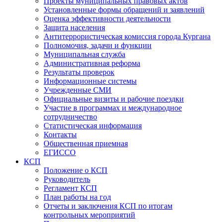
Проекты муниципальных правовых актов
Установленные формы обращений и заявлений
Оценка эффективности деятельности
Защита населения
Антитеррористическая комиссия города Кургана
Полномочия, задачи и функции
Муниципальная служба
Административная реформа
Результаты проверок
Информационные системы
Учрежденные СМИ
Официальные визиты и рабочие поездки
Участие в программах и международное
сотрудничество
Статистическая информация
Контакты
Общественная приемная
ЕГИССО
КСП
Положение о КСП
Руководитель
Регламент КСП
План работы на год
Отчеты и заключения КСП по итогам
контрольных мероприятий