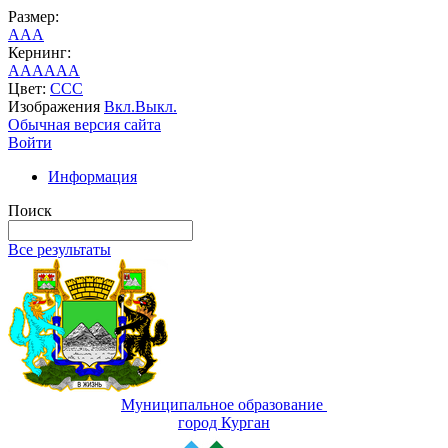
Размер:
A
A
A
Кернинг:
AA
AA
AA
Цвет:
C
C
C
Изображения
Вкл.
Выкл.
Обычная версия сайта
Войти
Информация
Поиск
Все результаты
Муниципальное образование
город Курган