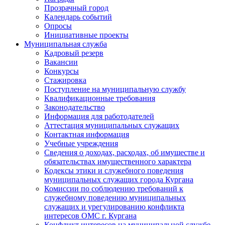
Прозрачный город
Календарь событий
Опросы
Инициативные проекты
Муниципальная служба
Кадровый резерв
Вакансии
Конкурсы
Стажировка
Поступление на муниципальную службу
Квалификационные требования
Законодательство
Информация для работодателей
Аттестация муниципальных служащих
Контактная информация
Учебные учреждения
Сведения о доходах, расходах, об имуществе и
обязательствах имущественного характера
Кодексы этики и служебного поведения
муниципальных служащих города Кургана
Комиссии по соблюдению требований к
служебному поведению муниципальных
служащих и урегулированию конфликта
интересов ОМС г. Кургана
Конфликт интересов на муниципальной службе