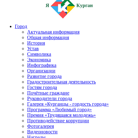
Я
Курган
Город
Актуальная информация
Общая информация
История
Устав
Символика
Экономика
Инфографика
Организации
Развитие города
Градостроительная деятельность
Гостям города
Почётные граждане
Руководители города
Галерея «Курганцы - гордость города»
Программа «Любимый город»
Премия «Трудящаяся молодежь»
Противодействие коррупции
Фотогалерея
Видеоновости
Награды