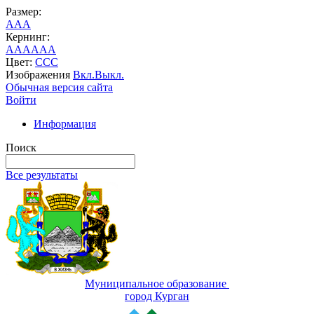
Размер:
A
A
A
Кернинг:
AA
AA
AA
Цвет:
C
C
C
Изображения
Вкл.
Выкл.
Обычная версия сайта
Войти
Информация
Поиск
Все результаты
Муниципальное образование
город Курган