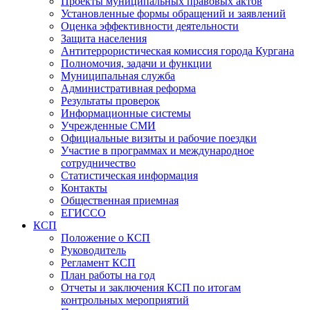
Проекты муниципальных правовых актов
Установленные формы обращений и заявлений
Оценка эффективности деятельности
Защита населения
Антитеррористическая комиссия города Кургана
Полномочия, задачи и функции
Муниципальная служба
Административная реформа
Результаты проверок
Информационные системы
Учрежденные СМИ
Официальные визиты и рабочие поездки
Участие в программах и международное
сотрудничество
Статистическая информация
Контакты
Общественная приемная
ЕГИССО
КСП
Положение о КСП
Руководитель
Регламент КСП
План работы на год
Отчеты и заключения КСП по итогам
контрольных мероприятий