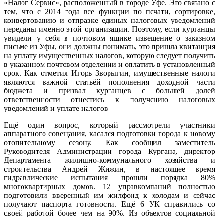
«Налог Сервис», расположенный в городе Уфе. Это связано с
тем, что с 2014 года все функции по печати, сортировке,
конвертованию и отправке единых налоговых уведомлений
переданы именно этой организации. Поэтому, если курганцы
увидели у себя в почтовом ящике извещение о заказном
письме из Уфы, они должны понимать, это пришла квитанция
на уплату имущественных налогов, которую следует получить
в указанном почтовом отделении и оплатить в установленный
срок. Как отметил Игорь Зворыгин, имущественные налоги
являются важной статьёй пополнения доходной части
бюджета и призвал курганцев с большей долей
ответственности отнестись к получению налоговых
уведомлений и уплате налогов.
Ещё один вопрос, который рассмотрели участники
аппаратного совещания, касался подготовки города к новому
отопительному сезону. Как сообщил заместитель
Руководителя Администрации города Кургана, директор
Департамента жилищно-коммунального хозяйства и
строительства Андрей Жижин, в настоящее время
гидравлические испытания прошли порядка 80%
многоквартирных домов. 12 управкомпаний полностью
подготовили вверенный им жилфонд к холодам и сейчас
получают паспорта готовности. Ещё 6 УК справились со
своей работой более чем на 90%. Из объектов социальной