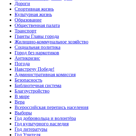
Дороги
Спортивная жизнь
Культурная жизнь
Образование
Общественная палата
Транспорт
Гранты Главы города
Жилищно-коммунальное хозяйство
Социальная политика
Город без наркотиков
Антикризис
Погода
Навстречу Победе!
Административная комиссия
Безопасность
Библиотечная система
Благоустройство
В мире
Вера
Всероссийская перепись населения
Выборы
Год добровольца и волонтёра
Год культурного наследия
Год литературы
Год Учителя