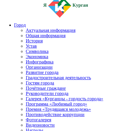
Я
Курган
Город
Актуальная информация
Общая информация
История
Устав
Символика
Экономика
Инфографика
Организации
Развитие города
Градостроительная деятельность
Гостям города
Почётные граждане
Руководители города
Галерея «Курганцы - гордость города»
Программа «Любимый город»
Премия «Трудящаяся молодежь»
Противодействие коррупции
Фотогалерея
Видеоновости
Награды