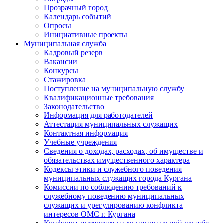
Прозрачный город
Календарь событий
Опросы
Инициативные проекты
Муниципальная служба
Кадровый резерв
Вакансии
Конкурсы
Стажировка
Поступление на муниципальную службу
Квалификационные требования
Законодательство
Информация для работодателей
Аттестация муниципальных служащих
Контактная информация
Учебные учреждения
Сведения о доходах, расходах, об имуществе и
обязательствах имущественного характера
Кодексы этики и служебного поведения
муниципальных служащих города Кургана
Комиссии по соблюдению требований к
служебному поведению муниципальных
служащих и урегулированию конфликта
интересов ОМС г. Кургана
Конфликт интересов на муниципальной службе