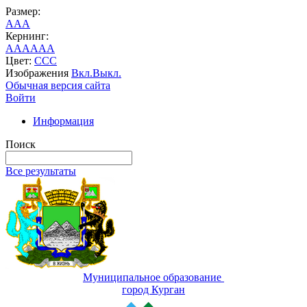
Размер:
A
A
A
Кернинг:
AA
AA
AA
Цвет:
C
C
C
Изображения
Вкл.
Выкл.
Обычная версия сайта
Войти
Информация
Поиск
Все результаты
Муниципальное образование
город Курган