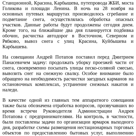
Станционной, Красина, Карбышева, путепровода ЖБИ, моста
Голикова и площади Ленина. В ночь на 28 ноября на
основных путевых маршрутах производилось сгребание и
подметание снега, осуществлялась обработка опасных
участков. Данные работы будут продолжены сегодня днем.
Кроме того, на ближайшие два дня планируется подбивка
обочин, расчистка автодорог в Восточном, Северном и
Рябково, вывоз снега с улиц Красина, Куйбышева и
Карбышева.
На совещании Андрей Потапов поставил перед Дмитрием
Панасевичем задачу: продолжать уборку проезжей части от
снега, своевременно посыпать улицы песко-соляной смесью,
вывозить снег на снежную свалку. Особое внимание было
обращено на необходимость расчистки заездных карманов на
остановочных комплексах, устранение снежных накатов и
наледи.
В качестве одной из главных тем аппаратного совещания
также была обозначена отработка вопросов, прозвучавших во
время встречи Руководителя Администрации Андрея
Потапова с предпринимателями. На контроль, в частности,
были поставлены задачи по организации ярмарок выходного
дня, разработке схемы размещения нестационарных торговых
объектов по предоставлению бытовых услуг, выполнению