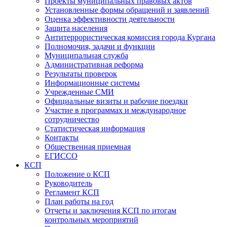
Проекты муниципальных правовых актов
Установленные формы обращений и заявлений
Оценка эффективности деятельности
Защита населения
Антитеррористическая комиссия города Кургана
Полномочия, задачи и функции
Муниципальная служба
Административная реформа
Результаты проверок
Информационные системы
Учрежденные СМИ
Официальные визиты и рабочие поездки
Участие в программах и международное
сотрудничество
Статистическая информация
Контакты
Общественная приемная
ЕГИССО
КСП
Положение о КСП
Руководитель
Регламент КСП
План работы на год
Отчеты и заключения КСП по итогам
контрольных мероприятий