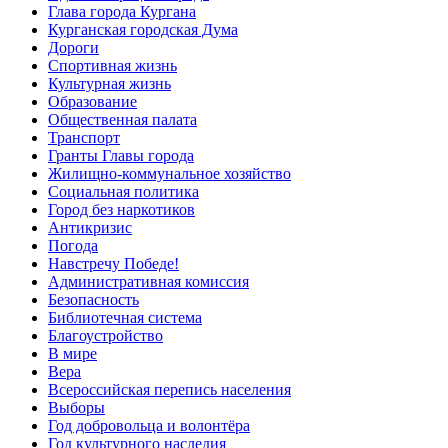
Глава города Кургана
Курганская городская Дума
Дороги
Спортивная жизнь
Культурная жизнь
Образование
Общественная палата
Транспорт
Гранты Главы города
Жилищно-коммунальное хозяйство
Социальная политика
Город без наркотиков
Антикризис
Погода
Навстречу Победе!
Административная комиссия
Безопасность
Библиотечная система
Благоустройство
В мире
Вера
Всероссийская перепись населения
Выборы
Год добровольца и волонтёра
Год культурного наследия