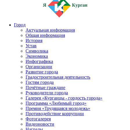
Я
Курган
Город
Актуальная информация
Общая информация
История
Устав
Символика
Экономика
Инфографика
Организации
Развитие города
Градостроительная деятельность
Гостям города
Почётные граждане
Руководители города
Галерея «Курганцы - гордость города»
Программа «Любимый город»
Премия «Трудящаяся молодежь»
Противодействие коррупции
Фотогалерея
Видеоновости
Награды