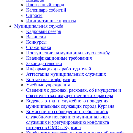
Прозрачный город
Календарь событий
Опросы
Инициативные проекты
Муниципальная служба
Кадровый резерв
Вакансии
Конкурсы
Стажировка
Поступление на муниципальную службу
Квалификационные требования
Законодательство
Информация для работодателей
Аттестация муниципальных служащих
Контактная информация
Учебные учреждения
Сведения о доходах, расходах, об имуществе и
обязательствах имущественного характера
Кодексы этики и служебного поведения
муниципальных служащих города Кургана
Комиссии по соблюдению требований к
служебному поведению муниципальных
служащих и урегулированию конфликта
интересов ОМС г. Кургана
Конфликт интересов на муниципальной службе