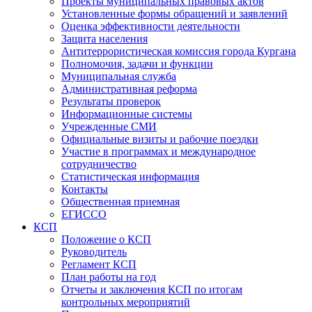
Проекты муниципальных правовых актов
Установленные формы обращений и заявлений
Оценка эффективности деятельности
Защита населения
Антитеррористическая комиссия города Кургана
Полномочия, задачи и функции
Муниципальная служба
Административная реформа
Результаты проверок
Информационные системы
Учрежденные СМИ
Официальные визиты и рабочие поездки
Участие в программах и международное
сотрудничество
Статистическая информация
Контакты
Общественная приемная
ЕГИССО
КСП
Положение о КСП
Руководитель
Регламент КСП
План работы на год
Отчеты и заключения КСП по итогам
контрольных мероприятий