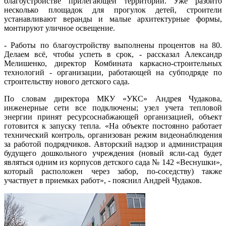
благоустройстве прилегающей территории. Уже разбито
несколько площадок для прогулок детей, строители
устанавливают веранды и малые архитектурные формы,
монтируют уличное освещение.
- Работы по благоустройству выполнены процентов на 80.
Делаем всё, чтобы успеть в срок, - рассказал Александр
Мелишенко, директор Комбината каркасно-строительных
технологий - организации, работающей на субподряде по
строительству нового детского сада.
По словам директора МКУ «УКС» Андрея Чудакова,
инженерные сети все подключены; узел учета тепловой
энергии принят ресурсоснабжающей организацией, объект
готовится к запуску тепла. «На объекте постоянно работает
технический контроль, организован режим видеонаблюдения
за работой подрядчиков. Авторский надзор и администрация
будущего дошкольного учреждения (новый ясли-сад будет
являться одним из корпусов детского сада № 142 «Веснушки»,
который расположен через забор, по-соседству) также
участвует в приемках работ», - пояснил Андрей Чудаков.