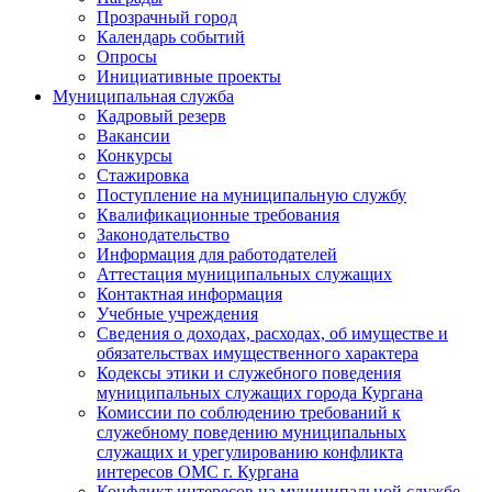
Прозрачный город
Календарь событий
Опросы
Инициативные проекты
Муниципальная служба
Кадровый резерв
Вакансии
Конкурсы
Стажировка
Поступление на муниципальную службу
Квалификационные требования
Законодательство
Информация для работодателей
Аттестация муниципальных служащих
Контактная информация
Учебные учреждения
Сведения о доходах, расходах, об имуществе и
обязательствах имущественного характера
Кодексы этики и служебного поведения
муниципальных служащих города Кургана
Комиссии по соблюдению требований к
служебному поведению муниципальных
служащих и урегулированию конфликта
интересов ОМС г. Кургана
Конфликт интересов на муниципальной службе