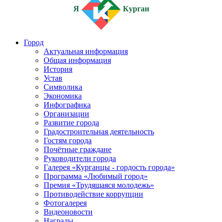
Я
Курган
Город
Актуальная информация
Общая информация
История
Устав
Символика
Экономика
Инфографика
Организации
Развитие города
Градостроительная деятельность
Гостям города
Почётные граждане
Руководители города
Галерея «Курганцы - гордость города»
Программа «Любимый город»
Премия «Трудящаяся молодежь»
Противодействие коррупции
Фотогалерея
Видеоновости
Награды