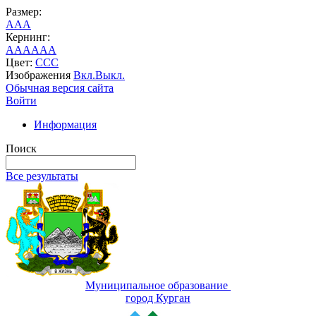
Размер:
A
A
A
Кернинг:
AA
AA
AA
Цвет:
C
C
C
Изображения
Вкл.
Выкл.
Обычная версия сайта
Войти
Информация
Поиск
Все результаты
Муниципальное образование
город Курган