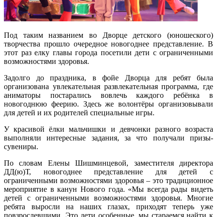
Под таким названием во Дворце детского (юношеского)
творчества прошло очередное новогоднее представление. В
этот раз елку главы города посетили дети с ограниченными
возможностями здоровья.
Задолго до праздника, в фойе Дворца для ребят была
организована увлекательная развлекательная программа, где
аниматоры постарались вовлечь каждого ребёнка в
новогоднюю феерию. Здесь же волонтёры организовывали
для детей и их родителей специальные игры.
У красивой ёлки мальчишки и девчонки разного возраста
выполняли интересные задания, за что получали призы-
сувениры.
По словам Елены Шишминцевой, заместителя директора
ДД(ю)Т, новогоднее представление для детей с
ограниченными возможностями здоровья – это традиционное
мероприятие в канун Нового года. «Мы всегда рады видеть
детей с ограниченными возможностями здоровья. Многие
ребята выросли на наших глазах, приходят теперь уже
повзрослевшими. Это дети особенные, мы стараемся найти к