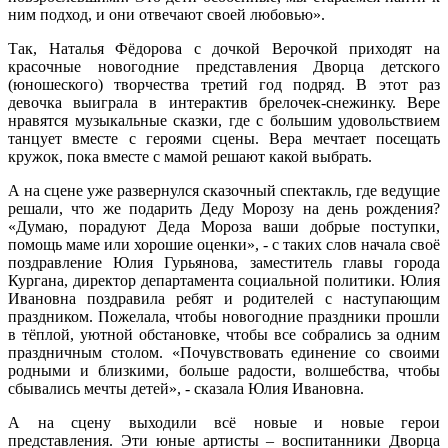
ним подход, и они отвечают своей любовью».
Так, Наталья Фёдорова с дочкой Верочкой приходят на
красочные новогодние представления Дворца детского
(юношеского) творчества третий год подряд. В этот раз
девочка выиграла в интерактив брелочек-снежинку. Вере
нравятся музыкальные сказки, где с большим удовольствием
танцует вместе с героями сцены. Вера мечтает посещать
кружок, пока вместе с мамой решают какой выбрать.
А на сцене уже развернулся сказочный спектакль, где ведущие
решали, что же подарить Деду Морозу на день рождения?
«Думаю, порадуют Деда Мороза ваши добрые поступки,
помощь маме или хорошие оценки», - с таких слов начала своё
поздравление Юлия Гурьянова, заместитель главы города
Кургана, директор департамента социальной политики. Юлия
Ивановна поздравила ребят и родителей с наступающим
праздником. Пожелала, чтобы новогодние праздники прошли
в тёплой, уютной обстановке, чтобы все собрались за одним
праздничным столом. «Почувствовать единение со своими
родными и близкими, больше радости, волшебства, чтобы
сбывались мечты детей», - сказала Юлия Ивановна.
А на сцену выходили всё новые и новые герои
представления. Эти юные артисты – воспитанники Дворца