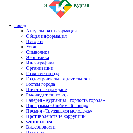
Я
Курган
Город
Актуальная информация
Общая информация
История
Устав
Символика
Экономика
Инфографика
Организации
Развитие города
Градостроительная деятельность
Гостям города
Почётные граждане
Руководители города
Галерея «Курганцы - гордость города»
Программа «Любимый город»
Премия «Трудящаяся молодежь»
Противодействие коррупции
Фотогалерея
Видеоновости
Награды