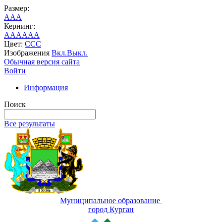
Размер:
A
A
A
Кернинг:
AA
AA
AA
Цвет:
C
C
C
Изображения
Вкл.
Выкл.
Обычная версия сайта
Войти
Информация
Поиск
Все результаты
Муниципальное образование
город Курган