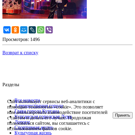
Просмотров: 1496
Возврат к списку
Разделы
Все новости
Сайт использует сервисы веб-аналитики с
Администрация города
помощью технологии «cookie». Это позволяет
Глава города Кургана
нам анализировать взаимодействие посетителей
Принять
Курганская городская Дума
с сайтом и делать его лучше. Продолжая
Дороги
пользоваться сайтом, вы соглашаетесь с
Спортивная жизнь
использованием файлов cookie.
Культурная жизнь