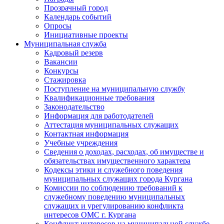
Прозрачный город
Календарь событий
Опросы
Инициативные проекты
Муниципальная служба
Кадровый резерв
Вакансии
Конкурсы
Стажировка
Поступление на муниципальную службу
Квалификационные требования
Законодательство
Информация для работодателей
Аттестация муниципальных служащих
Контактная информация
Учебные учреждения
Сведения о доходах, расходах, об имуществе и
обязательствах имущественного характера
Кодексы этики и служебного поведения
муниципальных служащих города Кургана
Комиссии по соблюдению требований к
служебному поведению муниципальных
служащих и урегулированию конфликта
интересов ОМС г. Кургана
Конфликт интересов на муниципальной службе