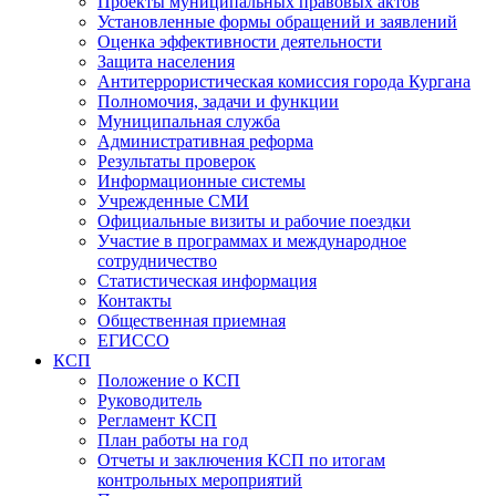
Проекты муниципальных правовых актов
Установленные формы обращений и заявлений
Оценка эффективности деятельности
Защита населения
Антитеррористическая комиссия города Кургана
Полномочия, задачи и функции
Муниципальная служба
Административная реформа
Результаты проверок
Информационные системы
Учрежденные СМИ
Официальные визиты и рабочие поездки
Участие в программах и международное
сотрудничество
Статистическая информация
Контакты
Общественная приемная
ЕГИССО
КСП
Положение о КСП
Руководитель
Регламент КСП
План работы на год
Отчеты и заключения КСП по итогам
контрольных мероприятий