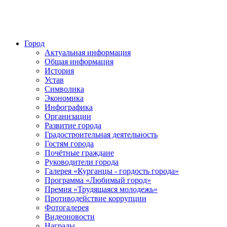
Город
Актуальная информация
Общая информация
История
Устав
Символика
Экономика
Инфографика
Организации
Развитие города
Градостроительная деятельность
Гостям города
Почётные граждане
Руководители города
Галерея «Курганцы - гордость города»
Программа «Любимый город»
Премия «Трудящаяся молодежь»
Противодействие коррупции
Фотогалерея
Видеоновости
Награды