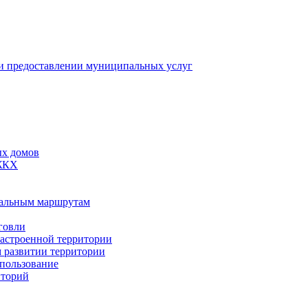
 предоставлении муниципальных услуг
ых домов
 ЖКХ
пальным маршрутам
говли
застроенной территории
м развитии территории
спользование
иторий