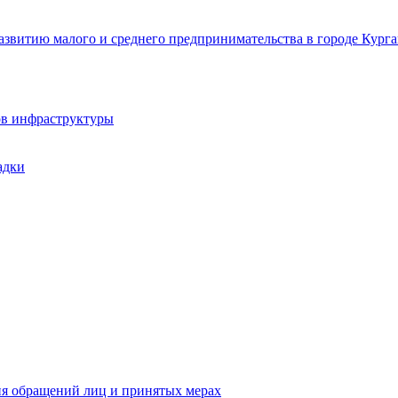
звитию малого и среднего предпринимательства в городе Курга
ов инфраструктуры
адки
ия обращений лиц и принятых мерах