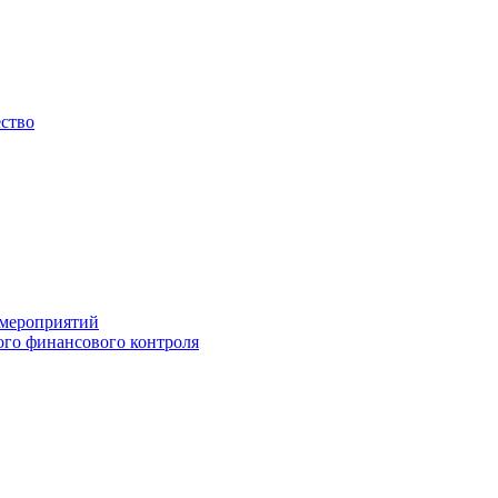
ество
 мероприятий
го финансового контроля