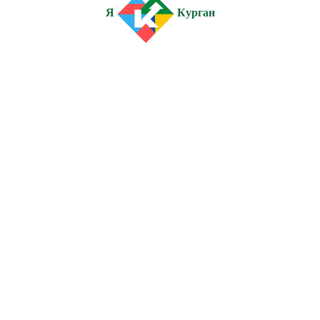
Я
Курган