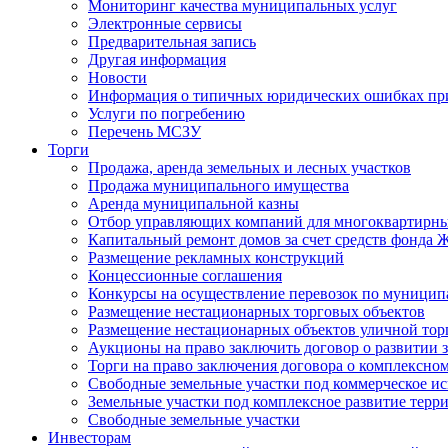
Мониторинг качества муниципальных услуг
Электронные сервисы
Предварительная запись
Другая информация
Новости
Информация о типичных юридических ошибках при
Услуги по погребению
Перечень МСЗУ
Торги
Продажа, аренда земельных и лесных участков
Продажа муниципального имущества
Аренда муниципальной казны
Отбор управляющих компаний для многоквартирн
Капитальный ремонт домов за счет средств фонда
Размещение рекламных конструкций
Концессионные соглашения
Конкурсы на осуществление перевозок по муници
Размещение нестационарных торговых объектов
Размещение нестационарных объектов уличной тор
Аукционы на право заключить договор о развитии 
Торги на право заключения договора о комплексно
Свободные земельные участки под коммерческое и
Земельные участки под комплексное развитие терр
Свободные земельные участки
Инвесторам