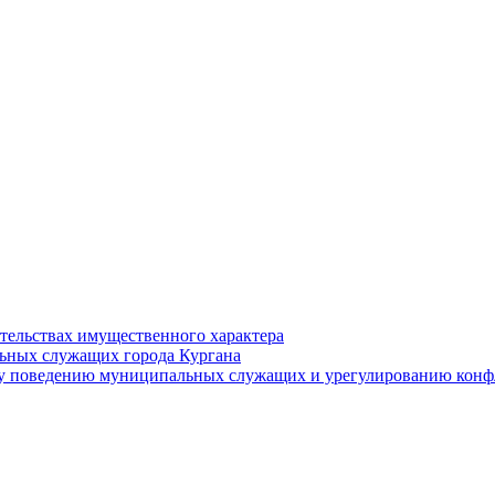
ательствах имущественного характера
ьных служащих города Кургана
у поведению муниципальных служащих и урегулированию конфл