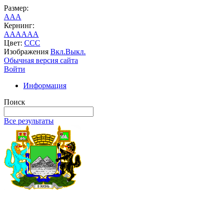
Размер:
A
A
A
Кернинг:
AA
AA
AA
Цвет:
C
C
C
Изображения
Вкл.
Выкл.
Обычная версия сайта
Войти
Информация
Поиск
Все результаты