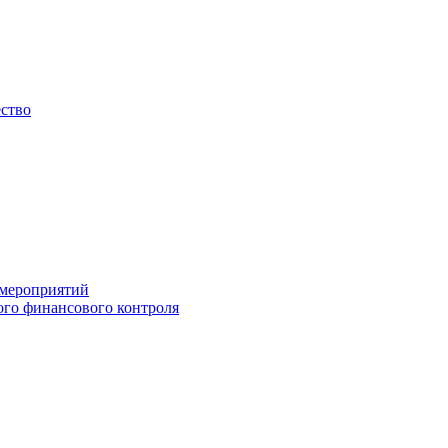
ество
 мероприятий
го финансового контроля