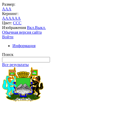
Размер:
A
A
A
Кернинг:
AA
AA
AA
Цвет:
C
C
C
Изображения
Вкл.
Выкл.
Обычная версия сайта
Войти
Информация
Поиск
Все результаты