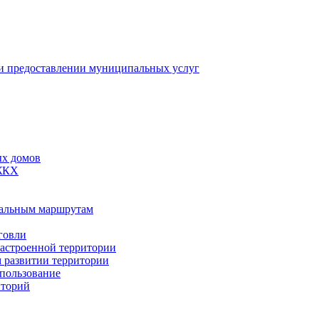
 предоставлении муниципальных услуг
ых домов
 ЖКХ
пальным маршрутам
говли
застроенной территории
м развитии территории
спользование
иторий