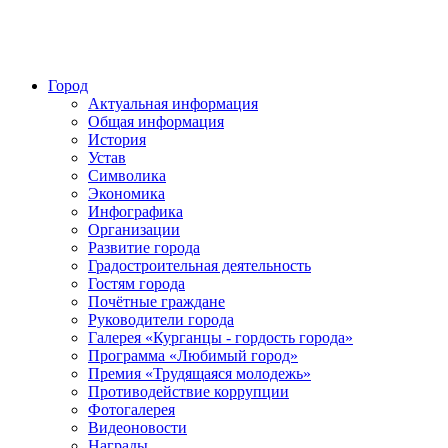
Город
Актуальная информация
Общая информация
История
Устав
Символика
Экономика
Инфографика
Организации
Развитие города
Градостроительная деятельность
Гостям города
Почётные граждане
Руководители города
Галерея «Курганцы - гордость города»
Программа «Любимый город»
Премия «Трудящаяся молодежь»
Противодействие коррупции
Фотогалерея
Видеоновости
Награды