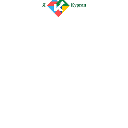
Я
Курган