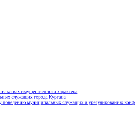
ательствах имущественного характера
ьных служащих города Кургана
у поведению муниципальных служащих и урегулированию конфл