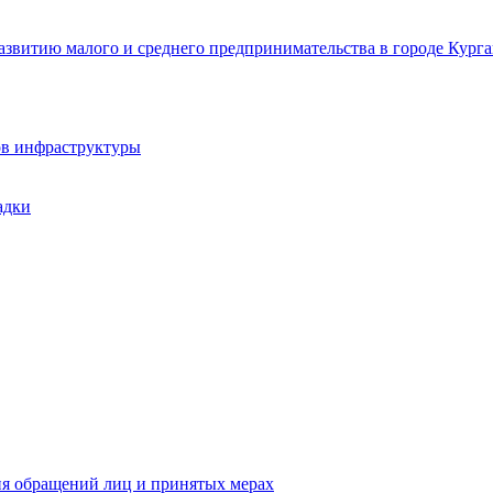
звитию малого и среднего предпринимательства в городе Курга
ов инфраструктуры
адки
ия обращений лиц и принятых мерах