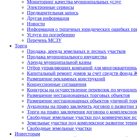
Мониторинг качества муниципальных услуг
Электронные сервисы
Предварительная запись
Другая информация
Новости
Информация о типичных юридических ошибках при
Услуги по погребению
Перечень МСЗУ
Торги
Продажа, аренда земельных и лесных участков
Продажа муниципального имущества
Аренда муниципальной казны
Отбор управляющих компаний для многоквартирн
Капитальный ремонт домов за счет средств фонда
Размещение рекламных конструкций
Концессионные соглашения
Конкурсы на осуществление перевозок по муници
Размещение нестационарных торговых объектов
Размещение нестационарных объектов уличной тор
Аукционы на право заключить договор о развитии 
Торги на право заключения договора о комплексно
Свободные земельные участки под коммерческое и
Земельные участки под комплексное развитие терр
Свободные земельные участки
Инвесторам