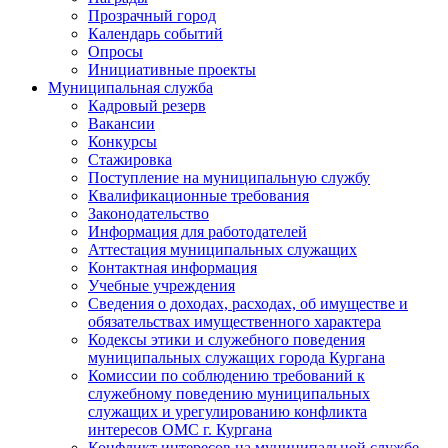
Прозрачный город
Календарь событий
Опросы
Инициативные проекты
Муниципальная служба
Кадровый резерв
Вакансии
Конкурсы
Стажировка
Поступление на муниципальную службу
Квалификационные требования
Законодательство
Информация для работодателей
Аттестация муниципальных служащих
Контактная информация
Учебные учреждения
Сведения о доходах, расходах, об имуществе и
обязательствах имущественного характера
Кодексы этики и служебного поведения
муниципальных служащих города Кургана
Комиссии по соблюдению требований к
служебному поведению муниципальных
служащих и урегулированию конфликта
интересов ОМС г. Кургана
Конфликт интересов на муниципальной службе