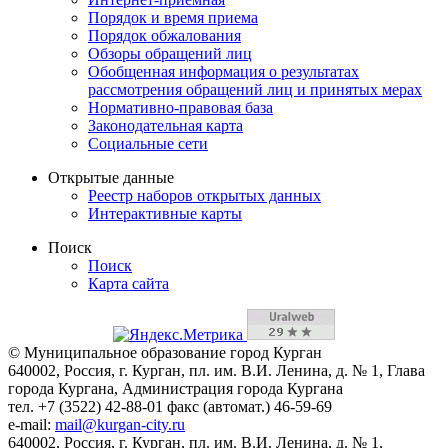
Порядок и время приема
Порядок обжалования
Обзоры обращений лиц
Обобщенная информация о результатах
рассмотрения обращений лиц и принятых мерах
Нормативно-правовая база
Законодательная карта
Социальные сети
Открытые данные
Реестр наборов открытых данных
Интерактивные карты
Поиск
Поиск
Карта сайта
© Муниципальное образование город Курган
640002, Россия, г. Курган, пл. им. В.И. Ленина, д. № 1, Глава
города Кургана, Администрация города Кургана
тел. +7 (3522) 42-88-01 факс (автомат.) 46-59-69
e-mail:
mail@kurgan-city.ru
640002, Россия, г. Курган, пл. им. В.И. Ленина, д. № 1,