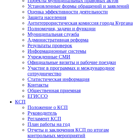
Проекты муниципальных правовых актов
Установленные формы обращений и заявлений
Оценка эффективности деятельности
Защита населения
Антитеррористическая комиссия города Кургана
Полномочия, задачи и функции
Муниципальная служба
Административная реформа
Результаты проверок
Информационные системы
Учрежденные СМИ
Официальные визиты и рабочие поездки
Участие в программах и международное
сотрудничество
Статистическая информация
Контакты
Общественная приемная
ЕГИССО
КСП
Положение о КСП
Руководитель
Регламент КСП
План работы на год
Отчеты и заключения КСП по итогам
контрольных мероприятий