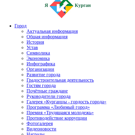
Я
Курган
Город
Актуальная информация
Общая информация
История
Устав
Символика
Экономика
Инфографика
Организации
Развитие города
Градостроительная деятельность
Гостям города
Почётные граждане
Руководители города
Галерея «Курганцы - гордость города»
Программа «Любимый город»
Премия «Трудящаяся молодежь»
Противодействие коррупции
Фотогалерея
Видеоновости
Награды