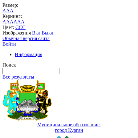
Размер:
A
A
A
Кернинг:
AA
AA
AA
Цвет:
C
C
C
Изображения
Вкл.
Выкл.
Обычная версия сайта
Войти
Информация
Поиск
Все результаты
Муниципальное образование
город Курган