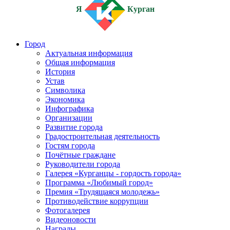
Я
Курган
Город
Актуальная информация
Общая информация
История
Устав
Символика
Экономика
Инфографика
Организации
Развитие города
Градостроительная деятельность
Гостям города
Почётные граждане
Руководители города
Галерея «Курганцы - гордость города»
Программа «Любимый город»
Премия «Трудящаяся молодежь»
Противодействие коррупции
Фотогалерея
Видеоновости
Награды