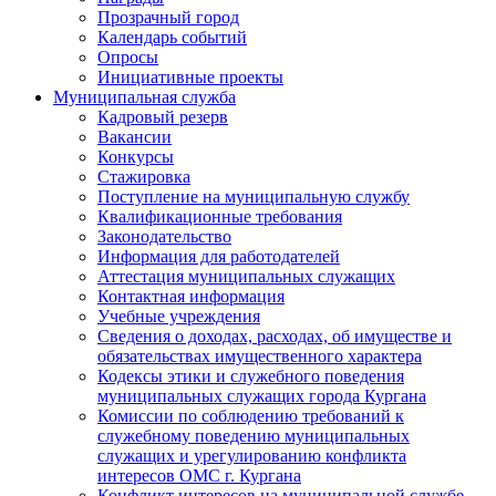
Прозрачный город
Календарь событий
Опросы
Инициативные проекты
Муниципальная служба
Кадровый резерв
Вакансии
Конкурсы
Стажировка
Поступление на муниципальную службу
Квалификационные требования
Законодательство
Информация для работодателей
Аттестация муниципальных служащих
Контактная информация
Учебные учреждения
Сведения о доходах, расходах, об имуществе и
обязательствах имущественного характера
Кодексы этики и служебного поведения
муниципальных служащих города Кургана
Комиссии по соблюдению требований к
служебному поведению муниципальных
служащих и урегулированию конфликта
интересов ОМС г. Кургана
Конфликт интересов на муниципальной службе