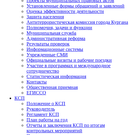
Проекты муниципальных правовых актов
Установленные формы обращений и заявлений
Оценка эффективности деятельности
Защита населения
Антитеррористическая комиссия города Кургана
Полномочия, задачи и функции
Муниципальная служба
Административная реформа
Результаты проверок
Информационные системы
Учрежденные СМИ
Официальные визиты и рабочие поездки
Участие в программах и международное
сотрудничество
Статистическая информация
Контакты
Общественная приемная
ЕГИССО
КСП
Положение о КСП
Руководитель
Регламент КСП
План работы на год
Отчеты и заключения КСП по итогам
контрольных мероприятий