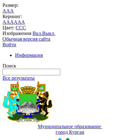
Размер:
A
A
A
Кернинг:
AA
AA
AA
Цвет:
C
C
C
Изображения
Вкл.
Выкл.
Обычная версия сайта
Войти
Информация
Поиск
Все результаты
Муниципальное образование
город Курган