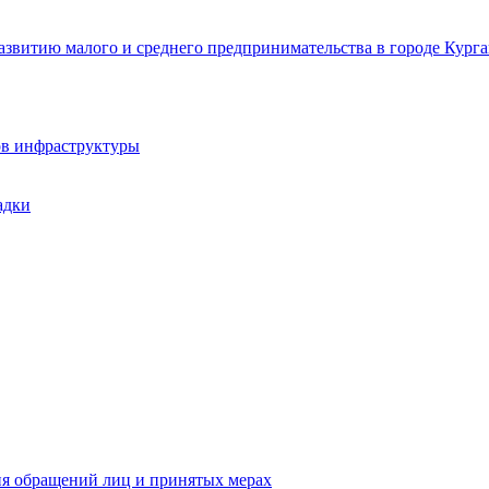
звитию малого и среднего предпринимательства в городе Курга
ов инфраструктуры
адки
ия обращений лиц и принятых мерах