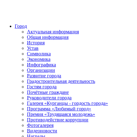
Город
Актуальная информация
Общая информация
История
Устав
Символика
Экономика
Инфографика
Организации
Развитие города
Градостроительная деятельность
Гостям города
Почётные граждане
Руководители города
Галерея «Курганцы - гордость города»
Программа «Любимый город»
Премия «Трудящаяся молодежь»
Противодействие коррупции
Фотогалерея
Видеоновости
Награды