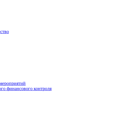
ество
 мероприятий
го финансового контроля