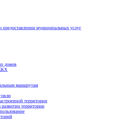
 предоставлении муниципальных услуг
ых домов
 ЖКХ
пальным маршрутам
говли
застроенной территории
м развитии территории
спользование
иторий