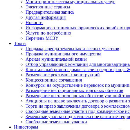
Мониторинг качества муниципальных услуг
Электронные сервисы
Предварительная запись
Другая информация
Новости
Информация о типичных юридических ошибках при
Услуги по погребению
Перечень МСЗУ
Торги
Продажа, аренда земельных и лесных участков
Продажа муниципального имущества
Аренда муниципальной казны
Отбор управляющих компаний для многоквартирн
Капитальный ремонт домов за счет средств фонда
Размещение рекламных конструкций
Концессионные соглашения
Конкурсы на осуществление перевозок по муници
Размещение нестационарных торговых объектов
Размещение нестационарных объектов уличной тор
Аукционы на право заключить договор о развитии 
Торги на право заключения договора о комплексно
Свободные земельные участки под коммерческое и
Земельные участки под комплексное развитие терр
Свободные земельные участки
Инвесторам