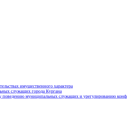
ательствах имущественного характера
ьных служащих города Кургана
у поведению муниципальных служащих и урегулированию конфл