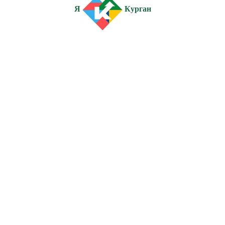
Я
Курган