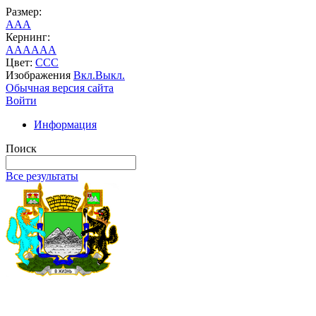
Размер:
A
A
A
Кернинг:
AA
AA
AA
Цвет:
C
C
C
Изображения
Вкл.
Выкл.
Обычная версия сайта
Войти
Информация
Поиск
Все результаты