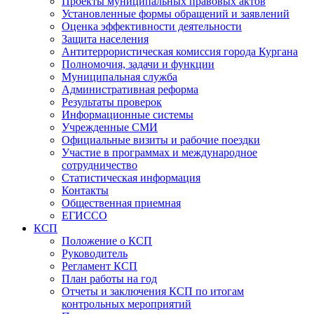
Проекты муниципальных правовых актов
Установленные формы обращений и заявлений
Оценка эффективности деятельности
Защита населения
Антитеррористическая комиссия города Кургана
Полномочия, задачи и функции
Муниципальная служба
Административная реформа
Результаты проверок
Информационные системы
Учрежденные СМИ
Официальные визиты и рабочие поездки
Участие в программах и международное
сотрудничество
Статистическая информация
Контакты
Общественная приемная
ЕГИССО
КСП
Положение о КСП
Руководитель
Регламент КСП
План работы на год
Отчеты и заключения КСП по итогам
контрольных мероприятий