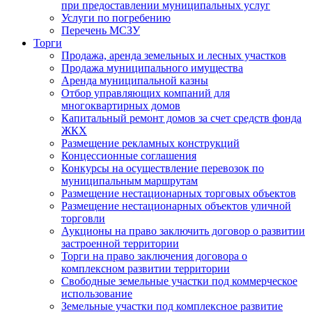
при предоставлении муниципальных услуг
Услуги по погребению
Перечень МСЗУ
Торги
Продажа, аренда земельных и лесных участков
Продажа муниципального имущества
Аренда муниципальной казны
Отбор управляющих компаний для
многоквартирных домов
Капитальный ремонт домов за счет средств фонда
ЖКХ
Размещение рекламных конструкций
Концессионные соглашения
Конкурсы на осуществление перевозок по
муниципальным маршрутам
Размещение нестационарных торговых объектов
Размещение нестационарных объектов уличной
торговли
Аукционы на право заключить договор о развитии
застроенной территории
Торги на право заключения договора о
комплексном развитии территории
Свободные земельные участки под коммерческое
использование
Земельные участки под комплексное развитие