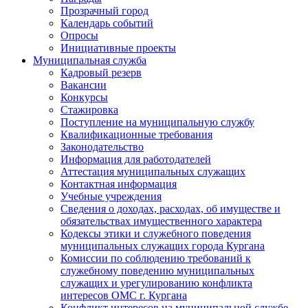
Прозрачный город
Календарь событий
Опросы
Инициативные проекты
Муниципальная служба
Кадровый резерв
Вакансии
Конкурсы
Стажировка
Поступление на муниципальную службу
Квалификационные требования
Законодательство
Информация для работодателей
Аттестация муниципальных служащих
Контактная информация
Учебные учреждения
Сведения о доходах, расходах, об имуществе и
обязательствах имущественного характера
Кодексы этики и служебного поведения
муниципальных служащих города Кургана
Комиссии по соблюдению требований к
служебному поведению муниципальных
служащих и урегулированию конфликта
интересов ОМС г. Кургана
Конфликт интересов на муниципальной службе