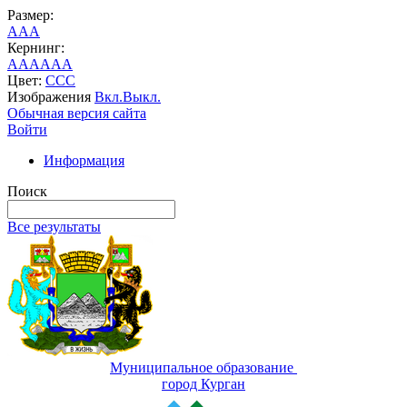
Размер:
A
A
A
Кернинг:
AA
AA
AA
Цвет:
C
C
C
Изображения
Вкл.
Выкл.
Обычная версия сайта
Войти
Информация
Поиск
Все результаты
Муниципальное образование
город Курган