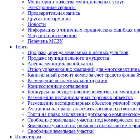
Мониторинг качества муниципальных услуг
Электронные сервисы
Предварительная запись
Другая информация
Новости
Информация о типичных юридических ошибках при
Услуги по погребению
Перечень МСЗУ
Торги
Продажа, аренда земельных и лесных участков
Продажа муниципального имущества
Аренда муниципальной казны
Отбор управляющих компаний для многоквартирн
Капитальный ремонт домов за счет средств фонда
Размещение рекламных конструкций
Концессионные соглашения
Конкурсы на осуществление перевозок по муници
Размещение нестационарных торговых объектов
Размещение нестационарных объектов уличной тор
Аукционы на право заключить договор о развитии 
Торги на право заключения договора о комплексно
Свободные земельные участки под коммерческое и
Земельные участки под комплексное развитие терр
Свободные земельные участки
Инвесторам