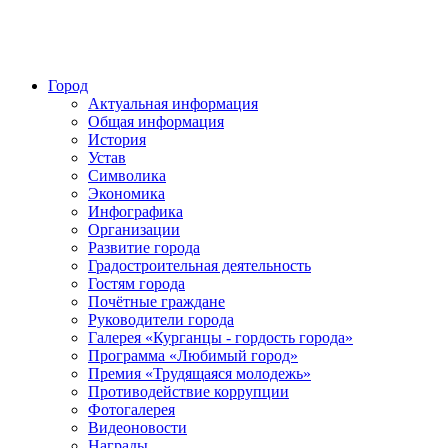
Город
Актуальная информация
Общая информация
История
Устав
Символика
Экономика
Инфографика
Организации
Развитие города
Градостроительная деятельность
Гостям города
Почётные граждане
Руководители города
Галерея «Курганцы - гордость города»
Программа «Любимый город»
Премия «Трудящаяся молодежь»
Противодействие коррупции
Фотогалерея
Видеоновости
Награды