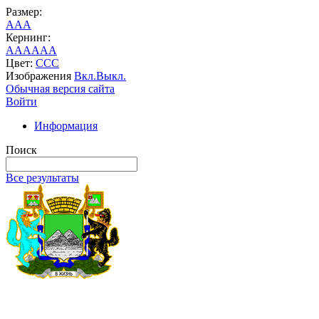
Размер:
A
A
A
Кернинг:
AA
AA
AA
Цвет:
C
C
C
Изображения
Вкл.
Выкл.
Обычная версия сайта
Войти
Информация
Поиск
Все результаты