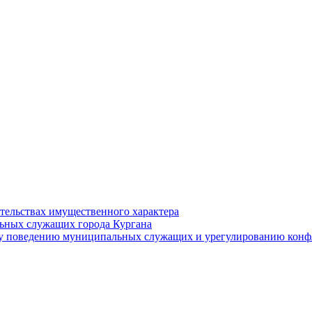
ательствах имущественного характера
ьных служащих города Кургана
у поведению муниципальных служащих и урегулированию конфл