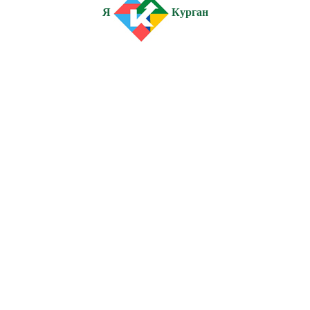
Я
Курган