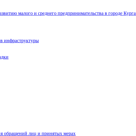
звитию малого и среднего предпринимательства в городе Курга
ов инфраструктуры
адки
ия обращений лиц и принятых мерах