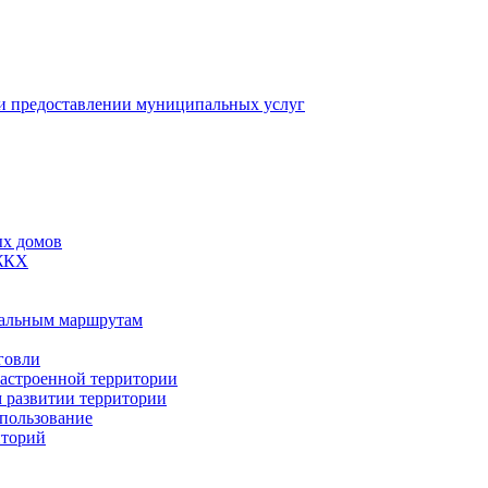
 предоставлении муниципальных услуг
ых домов
 ЖКХ
пальным маршрутам
говли
застроенной территории
м развитии территории
спользование
иторий