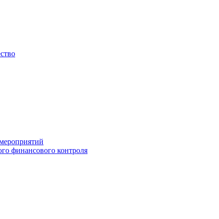
ество
 мероприятий
го финансового контроля