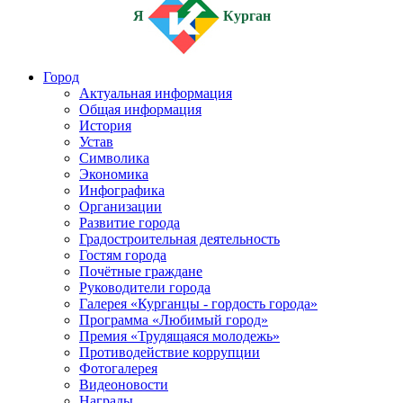
Я
Курган
Город
Актуальная информация
Общая информация
История
Устав
Символика
Экономика
Инфографика
Организации
Развитие города
Градостроительная деятельность
Гостям города
Почётные граждане
Руководители города
Галерея «Курганцы - гордость города»
Программа «Любимый город»
Премия «Трудящаяся молодежь»
Противодействие коррупции
Фотогалерея
Видеоновости
Награды