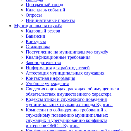
Прозрачный город
Календарь событий
Опросы
Инициативные проекты
Муниципальная служба
Кадровый резерв
Вакансии
Конкурсы
Стажировка
Поступление на муниципальную службу
Квалификационные требования
Законодательство
Информация для работодателей
Аттестация муниципальных служащих
Контактная информация
Учебные учреждения
Сведения о доходах, расходах, об имуществе и
обязательствах имущественного характера
Кодексы этики и служебного поведения
муниципальных служащих города Кургана
Комиссии по соблюдению требований к
служебному поведению муниципальных
служащих и урегулированию конфликта
интересов ОМС г. Кургана
Конфликт интересов на муниципальной службе