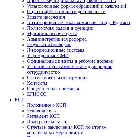
Проекты муниципальных правовых актов
Установленные формы обращений и заявлений
Оценка эффективности деятельности
Защита населения
Антитеррористическая комиссия города Кургана
Полномочия, задачи и функции
Муниципальная служба
Административная реформа
Результаты проверок
Информационные системы
Учрежденные СМИ
Официальные визиты и рабочие поездки
Участие в программах и международное
сотрудничество
Статистическая информация
Контакты
Общественная приемная
ЕГИССО
КСП
Положение о КСП
Руководитель
Регламент КСП
План работы на год
Отчеты и заключения КСП по итогам
контрольных мероприятий