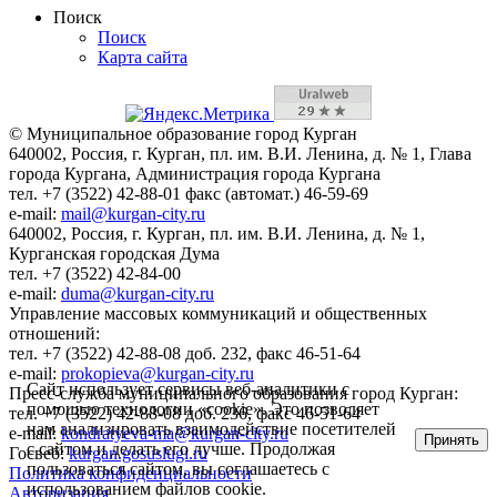
Поиск
Поиск
Карта сайта
© Муниципальное образование город Курган
640002, Россия, г. Курган, пл. им. В.И. Ленина, д. № 1, Глава
города Кургана, Администрация города Кургана
тел. +7 (3522) 42-88-01 факс (автомат.) 46-59-69
e-mail:
mail@kurgan-city.ru
640002, Россия, г. Курган, пл. им. В.И. Ленина, д. № 1,
Курганская городская Дума
тел. +7 (3522) 42-84-00
e-mail:
duma@kurgan-city.ru
Управление массовых коммуникаций и общественных
отношений:
тел. +7 (3522) 42-88-08 доб. 232, факс 46-51-64
e-mail:
prokopieva@kurgan-city.ru
Сайт использует сервисы веб-аналитики с
Пресс-служба муниципального образования город Курган:
помощью технологии «cookie». Это позволяет
тел. +7 (3522) 42-88-08 доб. 236, факс 46-51-64
нам анализировать взаимодействие посетителей
e-mail:
kondratyeva-ma@kurgan-city.ru
Принять
с сайтом и делать его лучше. Продолжая
Госвеб:
kurgan.gosuslugi.ru
пользоваться сайтом, вы соглашаетесь с
Политика конфиденциальности
использованием файлов cookie.
Авторизация