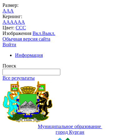
Размер:
A
A
A
Кернинг:
AA
AA
AA
Цвет:
C
C
C
Изображения
Вкл.
Выкл.
Обычная версия сайта
Войти
Информация
Поиск
Все результаты
Муниципальное образование
город Курган