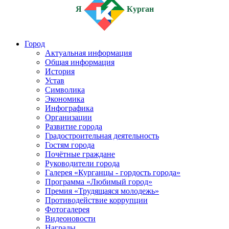
Я
Курган
Город
Актуальная информация
Общая информация
История
Устав
Символика
Экономика
Инфографика
Организации
Развитие города
Градостроительная деятельность
Гостям города
Почётные граждане
Руководители города
Галерея «Курганцы - гордость города»
Программа «Любимый город»
Премия «Трудящаяся молодежь»
Противодействие коррупции
Фотогалерея
Видеоновости
Награды