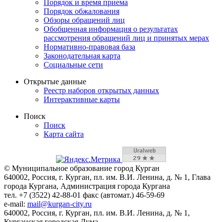
Порядок и время приема
Порядок обжалования
Обзоры обращений лиц
Обобщенная информация о результатах
рассмотрения обращений лиц и принятых мерах
Нормативно-правовая база
Законодательная карта
Социальные сети
Открытые данные
Реестр наборов открытых данных
Интерактивные карты
Поиск
Поиск
Карта сайта
© Муниципальное образование город Курган
640002, Россия, г. Курган, пл. им. В.И. Ленина, д. № 1, Глава
города Кургана, Администрация города Кургана
тел. +7 (3522) 42-88-01 факс (автомат.) 46-59-69
e-mail:
mail@kurgan-city.ru
640002, Россия, г. Курган, пл. им. В.И. Ленина, д. № 1,
Курганская городская Дума