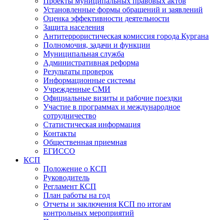
Проекты муниципальных правовых актов
Установленные формы обращений и заявлений
Оценка эффективности деятельности
Защита населения
Антитеррористическая комиссия города Кургана
Полномочия, задачи и функции
Муниципальная служба
Административная реформа
Результаты проверок
Информационные системы
Учрежденные СМИ
Официальные визиты и рабочие поездки
Участие в программах и международное
сотрудничество
Статистическая информация
Контакты
Общественная приемная
ЕГИССО
КСП
Положение о КСП
Руководитель
Регламент КСП
План работы на год
Отчеты и заключения КСП по итогам
контрольных мероприятий