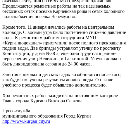
оказалась ситуация на сетях МУП «Курганводоканал».
Продолжаются ремонтные работы на так называемых
бесхозных сетях поселка Карчевская роща и сетях холодного
водоснабжения поселка Черемухово.
Кроме того, 11 января начались работы на центральном
водоводе. С восьми утра было постепенно снижено давление
воды. К ремонтным работам сотрудники МУП
«Курганводоканал» приступили после полного прекращения
подачи воды. Две бригады устраняют утечку по проспекту
Конституции, у дома №38-а, еще одна трудится в районе
пересечения улиц Невежина и Галкинской. Утечка должна
быть ликвидирована сегодня до 24.00 часов.
Занятия в школах и детских садах возобновятся после того,
как будут получены результаты анализа воды. О начале
учебного процесса будет объявлено дополнительно.
Ход ремонтных работ находится на постоянном контроле
Главы города Кургана Виктора Серкова.
Пресс-служба
муниципального образования Город Курган
http://www.kurgan-city.ru