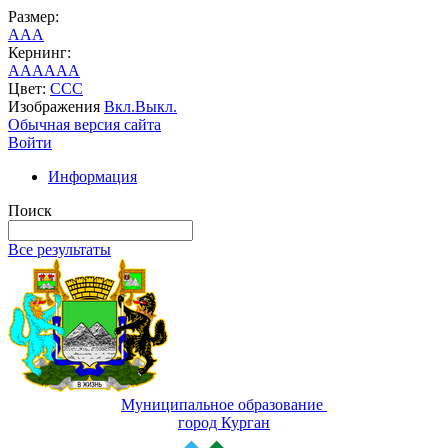
Размер:
A
A
A
Кернинг:
AA
AA
AA
Цвет:
C
C
C
Изображения
Вкл.
Выкл.
Обычная версия сайта
Войти
Информация
Поиск
Все результаты
Муниципальное образование
город Курган