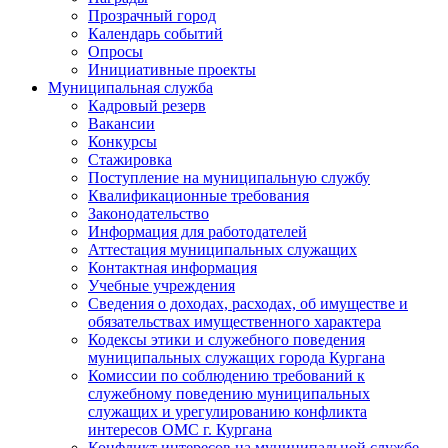
Прозрачный город
Календарь событий
Опросы
Инициативные проекты
Муниципальная служба
Кадровый резерв
Вакансии
Конкурсы
Стажировка
Поступление на муниципальную службу
Квалификационные требования
Законодательство
Информация для работодателей
Аттестация муниципальных служащих
Контактная информация
Учебные учреждения
Сведения о доходах, расходах, об имуществе и
обязательствах имущественного характера
Кодексы этики и служебного поведения
муниципальных служащих города Кургана
Комиссии по соблюдению требований к
служебному поведению муниципальных
служащих и урегулированию конфликта
интересов ОМС г. Кургана
Конфликт интересов на муниципальной службе