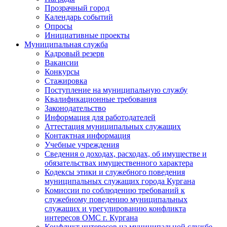
Прозрачный город
Календарь событий
Опросы
Инициативные проекты
Муниципальная служба
Кадровый резерв
Вакансии
Конкурсы
Стажировка
Поступление на муниципальную службу
Квалификационные требования
Законодательство
Информация для работодателей
Аттестация муниципальных служащих
Контактная информация
Учебные учреждения
Сведения о доходах, расходах, об имуществе и
обязательствах имущественного характера
Кодексы этики и служебного поведения
муниципальных служащих города Кургана
Комиссии по соблюдению требований к
служебному поведению муниципальных
служащих и урегулированию конфликта
интересов ОМС г. Кургана
Конфликт интересов на муниципальной службе