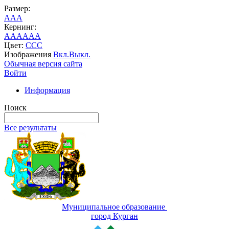
Размер:
A
A
A
Кернинг:
AA
AA
AA
Цвет:
C
C
C
Изображения
Вкл.
Выкл.
Обычная версия сайта
Войти
Информация
Поиск
Все результаты
Муниципальное образование
город Курган