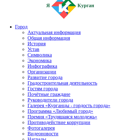
Я
Курган
Город
Актуальная информация
Общая информация
История
Устав
Символика
Экономика
Инфографика
Организации
Развитие города
Градостроительная деятельность
Гостям города
Почётные граждане
Руководители города
Галерея «Курганцы - гордость города»
Программа «Любимый город»
Премия «Трудящаяся молодежь»
Противодействие коррупции
Фотогалерея
Видеоновости
Награды