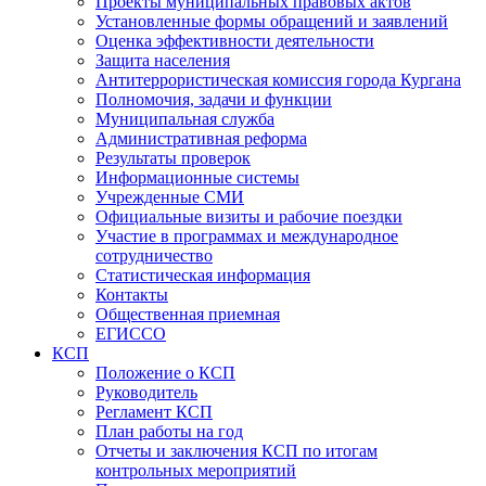
Проекты муниципальных правовых актов
Установленные формы обращений и заявлений
Оценка эффективности деятельности
Защита населения
Антитеррористическая комиссия города Кургана
Полномочия, задачи и функции
Муниципальная служба
Административная реформа
Результаты проверок
Информационные системы
Учрежденные СМИ
Официальные визиты и рабочие поездки
Участие в программах и международное
сотрудничество
Статистическая информация
Контакты
Общественная приемная
ЕГИССО
КСП
Положение о КСП
Руководитель
Регламент КСП
План работы на год
Отчеты и заключения КСП по итогам
контрольных мероприятий