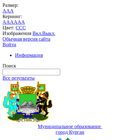
Размер:
A
A
A
Кернинг:
AA
AA
AA
Цвет:
C
C
C
Изображения
Вкл.
Выкл.
Обычная версия сайта
Войти
Информация
Поиск
Все результаты
Муниципальное образование
город Курган