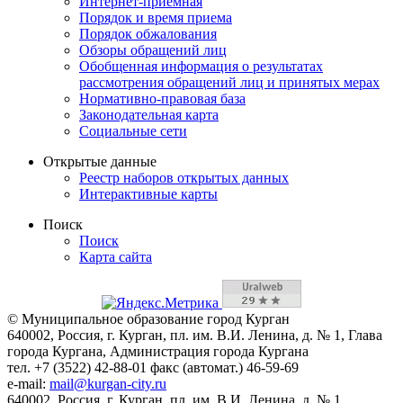
Интернет-приемная
Порядок и время приема
Порядок обжалования
Обзоры обращений лиц
Обобщенная информация о результатах
рассмотрения обращений лиц и принятых мерах
Нормативно-правовая база
Законодательная карта
Социальные сети
Открытые данные
Реестр наборов открытых данных
Интерактивные карты
Поиск
Поиск
Карта сайта
© Муниципальное образование город Курган
640002, Россия, г. Курган, пл. им. В.И. Ленина, д. № 1, Глава
города Кургана, Администрация города Кургана
тел. +7 (3522) 42-88-01 факс (автомат.) 46-59-69
e-mail:
mail@kurgan-city.ru
640002, Россия, г. Курган, пл. им. В.И. Ленина, д. № 1,