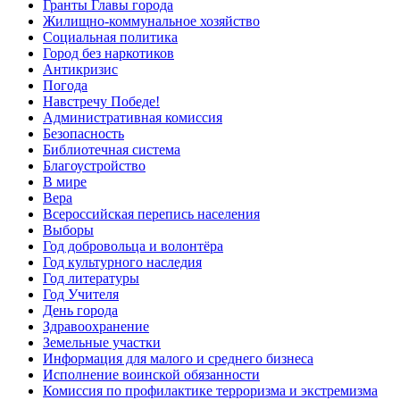
Гранты Главы города
Жилищно-коммунальное хозяйство
Социальная политика
Город без наркотиков
Антикризис
Погода
Навстречу Победе!
Административная комиссия
Безопасность
Библиотечная система
Благоустройство
В мире
Вера
Всероссийская перепись населения
Выборы
Год добровольца и волонтёра
Год культурного наследия
Год литературы
Год Учителя
День города
Здравоохранение
Земельные участки
Информация для малого и среднего бизнеса
Исполнение воинской обязанности
Комиссия по профилактике терроризма и экстремизма