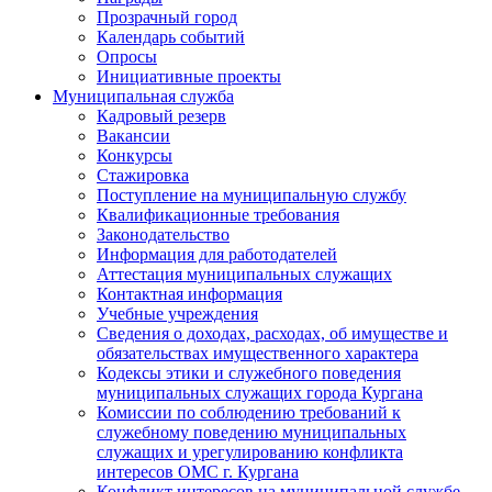
Прозрачный город
Календарь событий
Опросы
Инициативные проекты
Муниципальная служба
Кадровый резерв
Вакансии
Конкурсы
Стажировка
Поступление на муниципальную службу
Квалификационные требования
Законодательство
Информация для работодателей
Аттестация муниципальных служащих
Контактная информация
Учебные учреждения
Сведения о доходах, расходах, об имуществе и
обязательствах имущественного характера
Кодексы этики и служебного поведения
муниципальных служащих города Кургана
Комиссии по соблюдению требований к
служебному поведению муниципальных
служащих и урегулированию конфликта
интересов ОМС г. Кургана
Конфликт интересов на муниципальной службе