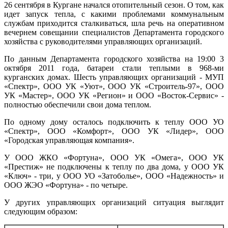
26 сентября в Кургане начался отопительный сезон. О том, как
идет запуск тепла, с какими проблемами коммунальным
службам приходится сталкиваться, шла речь на оперативном
вечернем совещании специалистов Департамента городского
хозяйства с руководителями управляющих организаций.
По данным Департамента городского хозяйства на 19:00 3
октября 2011 года, батареи стали теплыми в 968-ми
курганских домах. Шесть управляющих организаций - МУП
«Спектр», ООО УК «Уют», ООО УК «Строитель-97», ООО
УК «Мастер», ООО УК «Регион» и ООО «Восток-Сервис» -
полностью обеспечили свои дома теплом.
По одному дому осталось подключить к теплу ООО УО
«Спектр», ООО «Комфорт», ООО УК «Лидер», ООО
«Городская управляющая компания».
У ООО ЖКО «Фортуна», ООО УК «Омега», ООО УК
«Престиж» не подключены к теплу по два дома, у ООО УК
«Ключ» - три, у ООО УО «Затоболье», ООО «Надежность» и
ООО ЖЭО «Фортуна» - по четыре.
У других управляющих организаций ситуация выглядит
следующим образом: