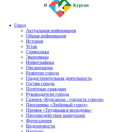
Я
Курган
Город
Актуальная информация
Общая информация
История
Устав
Символика
Экономика
Инфографика
Организации
Развитие города
Градостроительная деятельность
Гостям города
Почётные граждане
Руководители города
Галерея «Курганцы - гордость города»
Программа «Любимый город»
Премия «Трудящаяся молодежь»
Противодействие коррупции
Фотогалерея
Видеоновости
Награды