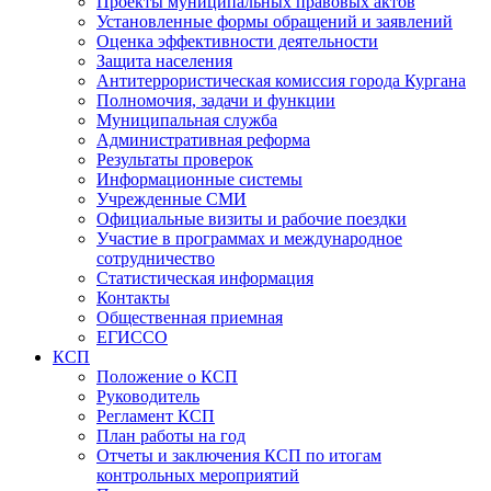
Проекты муниципальных правовых актов
Установленные формы обращений и заявлений
Оценка эффективности деятельности
Защита населения
Антитеррористическая комиссия города Кургана
Полномочия, задачи и функции
Муниципальная служба
Административная реформа
Результаты проверок
Информационные системы
Учрежденные СМИ
Официальные визиты и рабочие поездки
Участие в программах и международное
сотрудничество
Статистическая информация
Контакты
Общественная приемная
ЕГИССО
КСП
Положение о КСП
Руководитель
Регламент КСП
План работы на год
Отчеты и заключения КСП по итогам
контрольных мероприятий