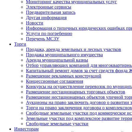
Мониторинг качества муниципальных услуг
Электронные сервисы
Предварительная запись
Другая информация
Новости
Информация о типичных юридических ошибках при
Услуги по погребению
Перечень МСЗУ
Торги
Продажа, аренда земельных и лесных участков
Продажа муниципального имущества
Аренда муниципальной казны
Отбор управляющих компаний для многоквартирн
Капитальный ремонт домов за счет средств фонда
Размещение рекламных конструкций
Концессионные соглашения
Конкурсы на осуществление перевозок по муници
Размещение нестационарных торговых объектов
Размещение нестационарных объектов уличной тор
Аукционы на право заключить договор о развитии 
Торги на право заключения договора о комплексно
Свободные земельные участки под коммерческое и
Земельные участки под комплексное развитие терр
Свободные земельные участки
Инвесторам