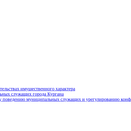
ательствах имущественного характера
ьных служащих города Кургана
у поведению муниципальных служащих и урегулированию конфл