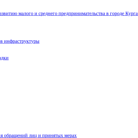
звитию малого и среднего предпринимательства в городе Курга
ов инфраструктуры
адки
ия обращений лиц и принятых мерах