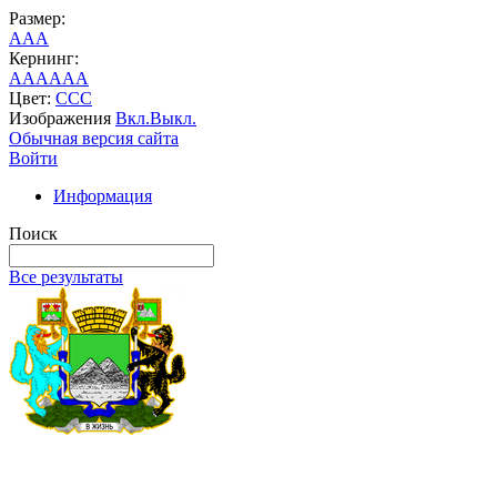
Размер:
A
A
A
Кернинг:
AA
AA
AA
Цвет:
C
C
C
Изображения
Вкл.
Выкл.
Обычная версия сайта
Войти
Информация
Поиск
Все результаты