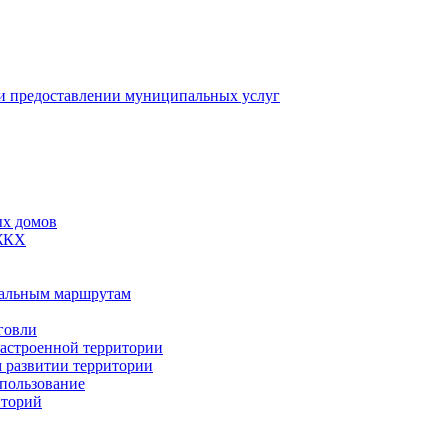
 предоставлении муниципальных услуг
ых домов
 ЖКХ
пальным маршрутам
говли
застроенной территории
м развитии территории
спользование
иторий