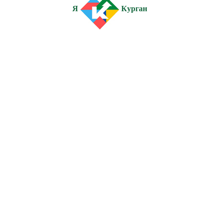
Я
Курган