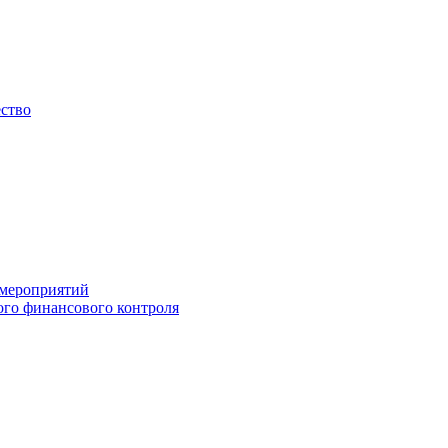
ество
 мероприятий
го финансового контроля