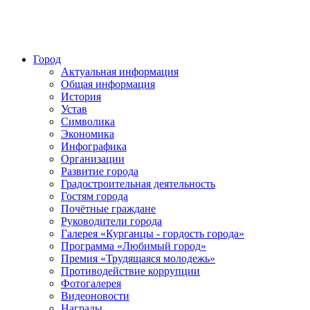
Город
Актуальная информация
Общая информация
История
Устав
Символика
Экономика
Инфографика
Организации
Развитие города
Градостроительная деятельность
Гостям города
Почётные граждане
Руководители города
Галерея «Курганцы - гордость города»
Программа «Любимый город»
Премия «Трудящаяся молодежь»
Противодействие коррупции
Фотогалерея
Видеоновости
Награды