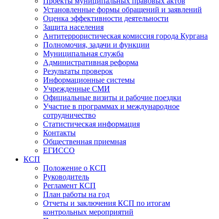
Проекты муниципальных правовых актов
Установленные формы обращений и заявлений
Оценка эффективности деятельности
Защита населения
Антитеррористическая комиссия города Кургана
Полномочия, задачи и функции
Муниципальная служба
Административная реформа
Результаты проверок
Информационные системы
Учрежденные СМИ
Официальные визиты и рабочие поездки
Участие в программах и международное
сотрудничество
Статистическая информация
Контакты
Общественная приемная
ЕГИССО
КСП
Положение о КСП
Руководитель
Регламент КСП
План работы на год
Отчеты и заключения КСП по итогам
контрольных мероприятий