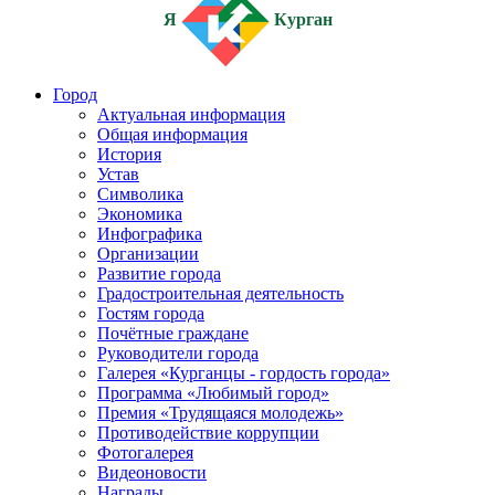
Я
Курган
Город
Актуальная информация
Общая информация
История
Устав
Символика
Экономика
Инфографика
Организации
Развитие города
Градостроительная деятельность
Гостям города
Почётные граждане
Руководители города
Галерея «Курганцы - гордость города»
Программа «Любимый город»
Премия «Трудящаяся молодежь»
Противодействие коррупции
Фотогалерея
Видеоновости
Награды