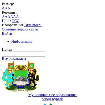
Размер:
A
A
A
Кернинг:
AA
AA
AA
Цвет:
C
C
C
Изображения
Вкл.
Выкл.
Обычная версия сайта
Войти
Информация
Поиск
Все результаты
Муниципальное образование
город Курган