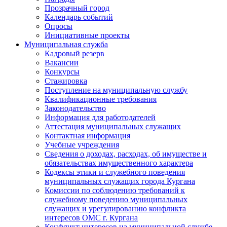
Прозрачный город
Календарь событий
Опросы
Инициативные проекты
Муниципальная служба
Кадровый резерв
Вакансии
Конкурсы
Стажировка
Поступление на муниципальную службу
Квалификационные требования
Законодательство
Информация для работодателей
Аттестация муниципальных служащих
Контактная информация
Учебные учреждения
Сведения о доходах, расходах, об имуществе и
обязательствах имущественного характера
Кодексы этики и служебного поведения
муниципальных служащих города Кургана
Комиссии по соблюдению требований к
служебному поведению муниципальных
служащих и урегулированию конфликта
интересов ОМС г. Кургана
Конфликт интересов на муниципальной службе