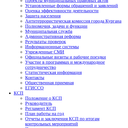
Проекты муниципальных правовых актов
Установленные формы обращений и заявлений
Оценка эффективности деятельности
Защита населения
Антитеррористическая комиссия города Кургана
Полномочия, задачи и функции
Муниципальная служба
Административная реформа
Результаты проверок
Информационные системы
Учрежденные СМИ
Официальные визиты и рабочие поездки
Участие в программах и международное
сотрудничество
Статистическая информация
Контакты
Общественная приемная
ЕГИССО
КСП
Положение о КСП
Руководитель
Регламент КСП
План работы на год
Отчеты и заключения КСП по итогам
контрольных мероприятий