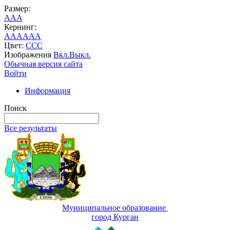
Размер:
A
A
A
Кернинг:
AA
AA
AA
Цвет:
C
C
C
Изображения
Вкл.
Выкл.
Обычная версия сайта
Войти
Информация
Поиск
Все результаты
Муниципальное образование
город Курган