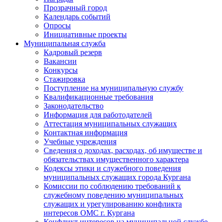
Прозрачный город
Календарь событий
Опросы
Инициативные проекты
Муниципальная служба
Кадровый резерв
Вакансии
Конкурсы
Стажировка
Поступление на муниципальную службу
Квалификационные требования
Законодательство
Информация для работодателей
Аттестация муниципальных служащих
Контактная информация
Учебные учреждения
Сведения о доходах, расходах, об имуществе и
обязательствах имущественного характера
Кодексы этики и служебного поведения
муниципальных служащих города Кургана
Комиссии по соблюдению требований к
служебному поведению муниципальных
служащих и урегулированию конфликта
интересов ОМС г. Кургана
Конфликт интересов на муниципальной службе