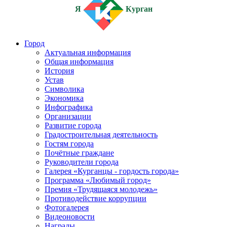
Я
Курган
Город
Актуальная информация
Общая информация
История
Устав
Символика
Экономика
Инфографика
Организации
Развитие города
Градостроительная деятельность
Гостям города
Почётные граждане
Руководители города
Галерея «Курганцы - гордость города»
Программа «Любимый город»
Премия «Трудящаяся молодежь»
Противодействие коррупции
Фотогалерея
Видеоновости
Награды