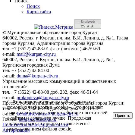
Поиск
Поиск
Карта сайта
© Муниципальное образование город Курган
640002, Россия, г. Курган, пл. им. В.И. Ленина, д. № 1, Глава
города Кургана, Администрация города Кургана
тел. +7 (3522) 42-88-01 факс (автомат.) 46-59-69
e-mail:
mail@kurgan-city.ru
640002, Россия, г. Курган, пл. им. В.И. Ленина, д. № 1,
Курганская городская Дума
тел. +7 (3522) 42-84-00
e-mail:
duma@kurgan-city.ru
Управление массовых коммуникаций и общественных
отношений:
тел. +7 (3522) 42-88-08 доб. 232, факс 46-51-64
e-mail:
prokopieva@kurgan-city.ru
Сайт использует сервисы веб-аналитики с
Пресс-служба муниципального образования город Курган:
помощью технологии «cookie». Это позволяет
тел. +7 (3522) 42-88-08 доб. 236, факс 46-51-64
нам анализировать взаимодействие посетителей
e-mail:
kondratyeva-ma@kurgan-city.ru
Принять
с сайтом и делать его лучше. Продолжая
Госвеб:
kurgan.gosuslugi.ru
пользоваться сайтом, вы соглашаетесь с
Политика конфиденциальности
использованием файлов cookie.
Авторизация