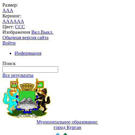
Размер:
A
A
A
Кернинг:
AA
AA
AA
Цвет:
C
C
C
Изображения
Вкл.
Выкл.
Обычная версия сайта
Войти
Информация
Поиск
Все результаты
Муниципальное образование
город Курган