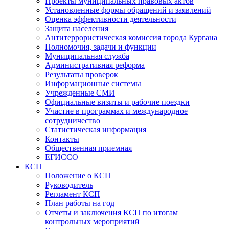
Проекты муниципальных правовых актов
Установленные формы обращений и заявлений
Оценка эффективности деятельности
Защита населения
Антитеррористическая комиссия города Кургана
Полномочия, задачи и функции
Муниципальная служба
Административная реформа
Результаты проверок
Информационные системы
Учрежденные СМИ
Официальные визиты и рабочие поездки
Участие в программах и международное
сотрудничество
Статистическая информация
Контакты
Общественная приемная
ЕГИССО
КСП
Положение о КСП
Руководитель
Регламент КСП
План работы на год
Отчеты и заключения КСП по итогам
контрольных мероприятий