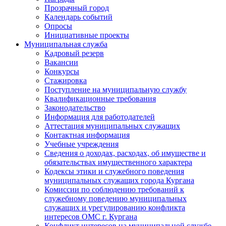
Прозрачный город
Календарь событий
Опросы
Инициативные проекты
Муниципальная служба
Кадровый резерв
Вакансии
Конкурсы
Стажировка
Поступление на муниципальную службу
Квалификационные требования
Законодательство
Информация для работодателей
Аттестация муниципальных служащих
Контактная информация
Учебные учреждения
Сведения о доходах, расходах, об имуществе и
обязательствах имущественного характера
Кодексы этики и служебного поведения
муниципальных служащих города Кургана
Комиссии по соблюдению требований к
служебному поведению муниципальных
служащих и урегулированию конфликта
интересов ОМС г. Кургана
Конфликт интересов на муниципальной службе