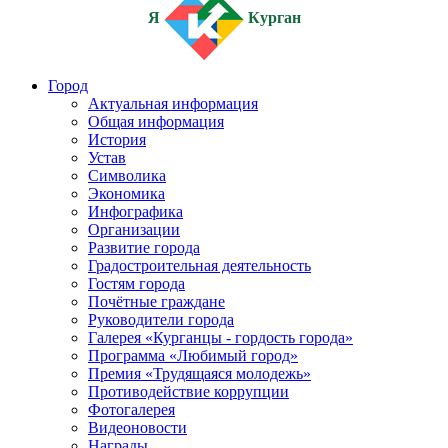
Я
Курган
Город
Актуальная информация
Общая информация
История
Устав
Символика
Экономика
Инфографика
Организации
Развитие города
Градостроительная деятельность
Гостям города
Почётные граждане
Руководители города
Галерея «Курганцы - гордость города»
Программа «Любимый город»
Премия «Трудящаяся молодежь»
Противодействие коррупции
Фотогалерея
Видеоновости
Награды