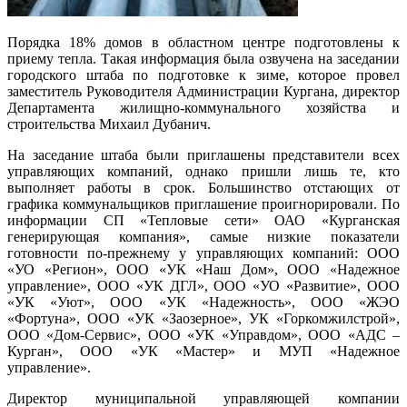
Порядка 18% домов в областном центре подготовлены к
приему тепла. Такая информация была озвучена на заседании
городского штаба по подготовке к зиме, которое провел
заместитель Руководителя Администрации Кургана, директор
Департамента жилищно-коммунального хозяйства и
строительства Михаил Дубанич.
На заседание штаба были приглашены представители всех
управляющих компаний, однако пришли лишь те, кто
выполняет работы в срок. Большинство отстающих от
графика коммунальщиков приглашение проигнорировали. По
информации СП «Тепловые сети» ОАО «Курганская
генерирующая компания», самые низкие показатели
готовности по-прежнему у управляющих компаний: ООО
«УО «Регион», ООО «УК «Наш Дом», ООО «Надежное
управление», ООО «УК ДГЛ», ООО «УО «Развитие», ООО
«УК «Уют», ООО «УК «Надежность», ООО «ЖЭО
«Фортуна», ООО «УК «Заозерное», УК «Горкомжилстрой»,
ООО «Дом-Сервис», ООО «УК «Управдом», ООО «АДС –
Курган», ООО «УК «Мастер» и МУП «Надежное
управление».
Директор муниципальной управляющей компании