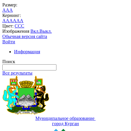
Размер:
A
A
A
Кернинг:
AA
AA
AA
Цвет:
C
C
C
Изображения
Вкл.
Выкл.
Обычная версия сайта
Войти
Информация
Поиск
Все результаты
Муниципальное образование
город Курган