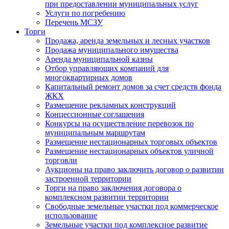
при предоставлении муниципальных услуг
Услуги по погребению
Перечень МСЗУ
Торги
Продажа, аренда земельных и лесных участков
Продажа муниципального имущества
Аренда муниципальной казны
Отбор управляющих компаний для
многоквартирных домов
Капитальный ремонт домов за счет средств фонда
ЖКХ
Размещение рекламных конструкций
Концессионные соглашения
Конкурсы на осуществление перевозок по
муниципальным маршрутам
Размещение нестационарных торговых объектов
Размещение нестационарных объектов уличной
торговли
Аукционы на право заключить договор о развитии
застроенной территории
Торги на право заключения договора о
комплексном развитии территории
Свободные земельные участки под коммерческое
использование
Земельные участки под комплексное развитие