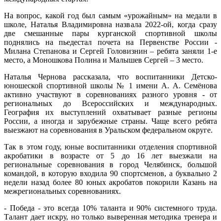
На вопрос, какой год был самым «урожайным» на медали в
школе, Наталья Владимировна назвала 2022-ой, когда сразу
две смешанные пары курганской спортивной школы
поднялись на пьедестал почета на Первенстве России -
Милана Степанова и Сергей Головизнин – ребята заняли 1-е
место, а Моношкова Полина и Малышев Сергей – 3 место.
Наталья Чернова рассказала, что воспитанники Детско-
юношеской спортивной школы № 1 имени А. А. Семёнова
активно участвуют в соревнованиях разного уровня - от
региональных до Всероссийских и международных.
География их выступлений охватывает разные регионы
России, а иногда и зарубежные страны. Чаще всего ребята
выезжают на соревнования в Уральском федеральном округе.
Так в этом году, юные воспитанники отделения спортивной
акробатики в возрасте от 5 до 16 лет выезжали на
региональные соревнования в город Челябинск, большой
командой, в которую входила 90 спортсменов, а буквально 2
недели назад более 80 юных акробатов покорили Казань на
межрегиональных соревнованиях.
- Победа - это всегда 10% таланта и 90% системного труда.
Талант дает искру, но только выверенная методика тренера и