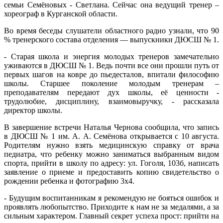
семьи Семёновых - Светлана. Сейчас она ведущий тренер –
хореограф в Курганской области.
Во время беседы слушатели областного радио узнали, что 90
% тренерского состава отделения — выпускники ДЮСШ № 1.
- Старая школа и энергия молодых тренеров замечательно
уживаются в ДЮСШ № 1. Ведь почти все они прошли путь от
первых шагов на ковре до пьедесталов, впитали философию
школы. Старшее поколение молодым тренерам –
преподавателям передают дух школы, её ценности -
трудолюбие, дисциплину, взаимовыручку, - рассказала
директор школы.
В завершение встречи Наталья Чернова сообщила, что запись
в ДЮСШ № 1 им. А. А. Семёнова открывается с 10 августа.
Родителям нужно взять медицинскую справку от врача
педиатра, что ребенку можно заниматься выбранным видом
спорта, прийти в школу по адресу: ул. Гоголя, 103б, написать
заявление о приеме и предоставить копию свидетельство о
рождении ребенка и фотографию 3х4.
- Будущим воспитанникам я рекомендую не бояться ошибок и
проявлять любопытство. Приходите к нам не за медалями, а за
сильным характером. Главный секрет успеха прост: прийти на