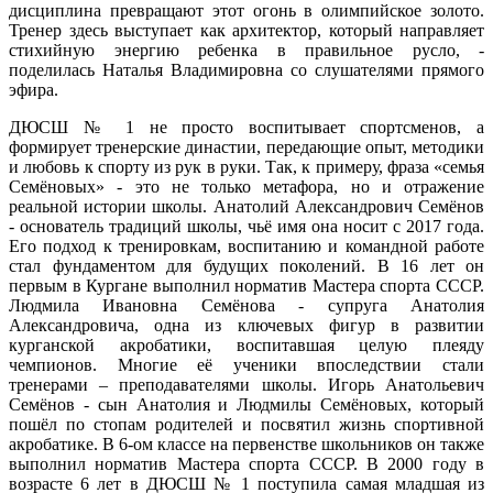
дисциплина превращают этот огонь в олимпийское золото.
Тренер здесь выступает как архитектор, который направляет
стихийную энергию ребенка в правильное русло, -
поделилась Наталья Владимировна со слушателями прямого
эфира.
ДЮСШ № 1 не просто воспитывает спортсменов, а
формирует тренерские династии, передающие опыт, методики
и любовь к спорту из рук в руки. Так, к примеру, фраза «семья
Семёновых» - это не только метафора, но и отражение
реальной истории школы. Анатолий Александрович Семёнов
- основатель традиций школы, чьё имя она носит с 2017 года.
Его подход к тренировкам, воспитанию и командной работе
стал фундаментом для будущих поколений. В 16 лет он
первым в Кургане выполнил норматив Мастера спорта СССР.
Людмила Ивановна Семёнова - супруга Анатолия
Александровича, одна из ключевых фигур в развитии
курганской акробатики, воспитавшая целую плеяду
чемпионов. Многие её ученики впоследствии стали
тренерами – преподавателями школы. Игорь Анатольевич
Семёнов - сын Анатолия и Людмилы Семёновых, который
пошёл по стопам родителей и посвятил жизнь спортивной
акробатике. В 6-ом классе на первенстве школьников он также
выполнил норматив Мастера спорта СССР. В 2000 году в
возрасте 6 лет в ДЮСШ № 1 поступила самая младшая из