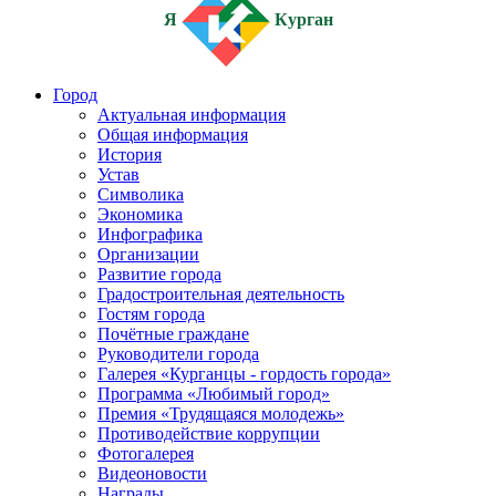
Я
Курган
Город
Актуальная информация
Общая информация
История
Устав
Символика
Экономика
Инфографика
Организации
Развитие города
Градостроительная деятельность
Гостям города
Почётные граждане
Руководители города
Галерея «Курганцы - гордость города»
Программа «Любимый город»
Премия «Трудящаяся молодежь»
Противодействие коррупции
Фотогалерея
Видеоновости
Награды