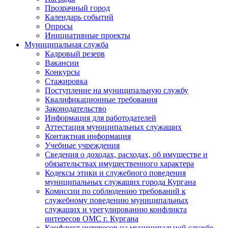
Прозрачный город
Календарь событий
Опросы
Инициативные проекты
Муниципальная служба
Кадровый резерв
Вакансии
Конкурсы
Стажировка
Поступление на муниципальную службу
Квалификационные требования
Законодательство
Информация для работодателей
Аттестация муниципальных служащих
Контактная информация
Учебные учреждения
Сведения о доходах, расходах, об имуществе и
обязательствах имущественного характера
Кодексы этики и служебного поведения
муниципальных служащих города Кургана
Комиссии по соблюдению требований к
служебному поведению муниципальных
служащих и урегулированию конфликта
интересов ОМС г. Кургана
Конфликт интересов на муниципальной службе