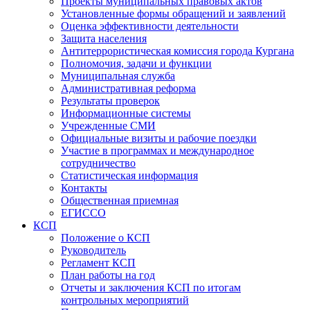
Проекты муниципальных правовых актов
Установленные формы обращений и заявлений
Оценка эффективности деятельности
Защита населения
Антитеррористическая комиссия города Кургана
Полномочия, задачи и функции
Муниципальная служба
Административная реформа
Результаты проверок
Информационные системы
Учрежденные СМИ
Официальные визиты и рабочие поездки
Участие в программах и международное
сотрудничество
Статистическая информация
Контакты
Общественная приемная
ЕГИССО
КСП
Положение о КСП
Руководитель
Регламент КСП
План работы на год
Отчеты и заключения КСП по итогам
контрольных мероприятий