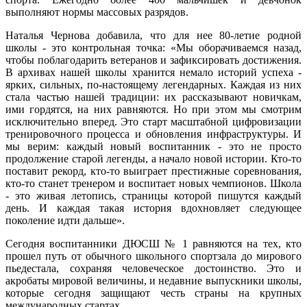
выполняют нормы массовых разрядов.
Наталья Чернова добавила, что для нее 80-летие родной
школы - это контрольная точка: «Мы оборачиваемся назад,
чтобы поблагодарить ветеранов и зафиксировать достижения.
В архивах нашей школы хранится немало историй успеха -
ярких, сильных, по‑настоящему легендарных. Каждая из них
стала частью нашей традиции: их рассказывают новичкам,
ими гордятся, на них равняются. Но при этом мы смотрим
исключительно вперед. Это старт масштабной цифровизации
тренировочного процесса и обновления инфраструктуры. И
мы верим: каждый новый воспитанник - это не просто
продолжение старой легенды, а начало новой истории. Кто‑то
поставит рекорд, кто‑то выиграет престижные соревнования,
кто‑то станет тренером и воспитает новых чемпионов. Школа
- это живая летопись, страницы которой пишутся каждый
день. И каждая такая история вдохновляет следующее
поколение идти дальше».
Сегодня воспитанники ДЮСШ № 1 равняются на тех, кто
прошел путь от обычного школьного спортзала до мирового
пьедестала, сохраняя человеческое достоинство. Это и
акробаты мировой величины, и недавние выпускники школы,
которые сегодня защищают честь страны на крупных
международных стартах.