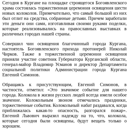
Сегодня в Кургане на площадке строящегося Богоявленского
храма состоялась торжественная церемония освящения шести
новых колоколов. Примечательно, что самый большой из них
был отлит на средства, собранные детьми. Причем заработали
эти деньги они сами, изготавливая своими руками поделки,
которые реализовывались на православных выставках в
различных городах нашей страны.
Совершил чин освящения благочинный города Кургана,
настоятель Богоявленского прихода протоиерей Николай
Чирков. Также в торжественной церемонии освящения
приняли участие советник Губернатора Курганской области,
генерал-майор Владимир Усманов
и директор Департамента
социальной политики Администрации города Кургана
Евгений Симонов.
Обращаясь к присутствующим, Евгений Симонов, в
частности, отметил: «Это значимое событие для нашего
города. Колокола в жизни русских людей всегда имели особое
значение. Колокольным звоном отмечались праздники,
торжественные события. Колокольный набат раздавался, когда
приближалась какая-то опасность, разгорался пожар».
Евгений Львович выразил надежду на то, что, колокола,
которые сегодня были освящены, будут вещать только о
хорошем.