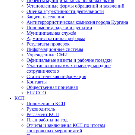
Проекты муниципальных правовых актов
Установленные формы обращений и заявлений
Оценка эффективности деятельности
Защита населения
Антитеррористическая комиссия города Кургана
Полномочия, задачи и функции
Муниципальная служба
Административная реформа
Результаты проверок
Информационные системы
Учрежденные СМИ
Официальные визиты и рабочие поездки
Участие в программах и международное
сотрудничество
Статистическая информация
Контакты
Общественная приемная
ЕГИССО
КСП
Положение о КСП
Руководитель
Регламент КСП
План работы на год
Отчеты и заключения КСП по итогам
контрольных мероприятий