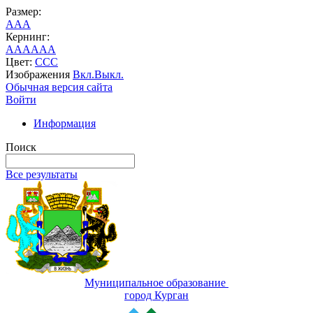
Размер:
A
A
A
Кернинг:
AA
AA
AA
Цвет:
C
C
C
Изображения
Вкл.
Выкл.
Обычная версия сайта
Войти
Информация
Поиск
Все результаты
Муниципальное образование
город Курган