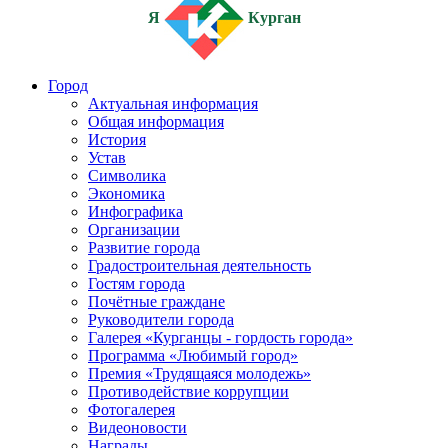
Я
Курган
Город
Актуальная информация
Общая информация
История
Устав
Символика
Экономика
Инфографика
Организации
Развитие города
Градостроительная деятельность
Гостям города
Почётные граждане
Руководители города
Галерея «Курганцы - гордость города»
Программа «Любимый город»
Премия «Трудящаяся молодежь»
Противодействие коррупции
Фотогалерея
Видеоновости
Награды