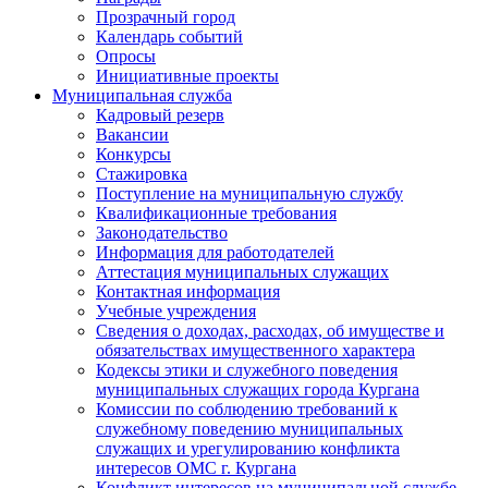
Прозрачный город
Календарь событий
Опросы
Инициативные проекты
Муниципальная служба
Кадровый резерв
Вакансии
Конкурсы
Стажировка
Поступление на муниципальную службу
Квалификационные требования
Законодательство
Информация для работодателей
Аттестация муниципальных служащих
Контактная информация
Учебные учреждения
Сведения о доходах, расходах, об имуществе и
обязательствах имущественного характера
Кодексы этики и служебного поведения
муниципальных служащих города Кургана
Комиссии по соблюдению требований к
служебному поведению муниципальных
служащих и урегулированию конфликта
интересов ОМС г. Кургана
Конфликт интересов на муниципальной службе