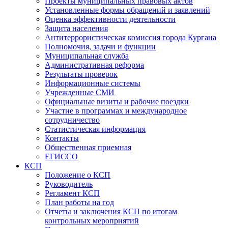
Проекты муниципальных правовых актов
Установленные формы обращений и заявлений
Оценка эффективности деятельности
Защита населения
Антитеррористическая комиссия города Кургана
Полномочия, задачи и функции
Муниципальная служба
Административная реформа
Результаты проверок
Информационные системы
Учрежденные СМИ
Официальные визиты и рабочие поездки
Участие в программах и международное
сотрудничество
Статистическая информация
Контакты
Общественная приемная
ЕГИССО
КСП
Положение о КСП
Руководитель
Регламент КСП
План работы на год
Отчеты и заключения КСП по итогам
контрольных мероприятий