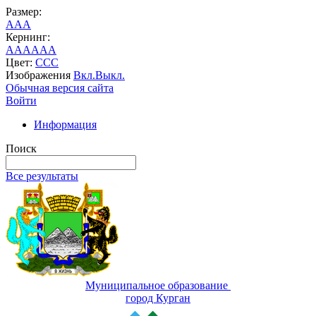
Размер:
A
A
A
Кернинг:
AA
AA
AA
Цвет:
C
C
C
Изображения
Вкл.
Выкл.
Обычная версия сайта
Войти
Информация
Поиск
Все результаты
Муниципальное образование
город Курган