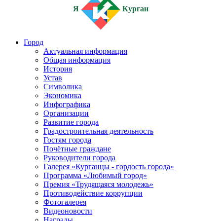
Я
Курган
Город
Актуальная информация
Общая информация
История
Устав
Символика
Экономика
Инфографика
Организации
Развитие города
Градостроительная деятельность
Гостям города
Почётные граждане
Руководители города
Галерея «Курганцы - гордость города»
Программа «Любимый город»
Премия «Трудящаяся молодежь»
Противодействие коррупции
Фотогалерея
Видеоновости
Награды