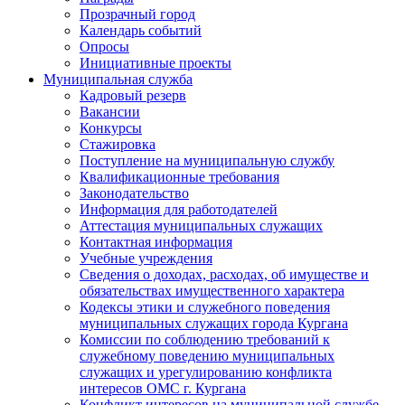
Прозрачный город
Календарь событий
Опросы
Инициативные проекты
Муниципальная служба
Кадровый резерв
Вакансии
Конкурсы
Стажировка
Поступление на муниципальную службу
Квалификационные требования
Законодательство
Информация для работодателей
Аттестация муниципальных служащих
Контактная информация
Учебные учреждения
Сведения о доходах, расходах, об имуществе и
обязательствах имущественного характера
Кодексы этики и служебного поведения
муниципальных служащих города Кургана
Комиссии по соблюдению требований к
служебному поведению муниципальных
служащих и урегулированию конфликта
интересов ОМС г. Кургана
Конфликт интересов на муниципальной службе