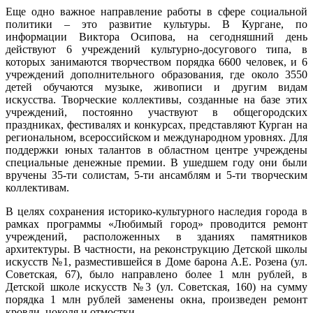
Еще одно важное направление работы в сфере социальной
политики – это развитие культуры. В Кургане, по
информации Виктора Осипова, на сегодняшний день
действуют 6 учреждений культурно-досугового типа, в
которых занимаются творчеством порядка 6600 человек, и 6
учреждений дополнительного образования, где около 3550
детей обучаются музыке, живописи и другим видам
искусства. Творческие коллективы, созданные на базе этих
учреждений, постоянно участвуют в общегородских
праздниках, фестивалях и конкурсах, представляют Курган на
региональном, всероссийском и международном уровнях. Для
поддержки юных талантов в областном центре учреждены
специальные денежные премии. В ушедшем году они были
вручены 35-ти солистам, 5-ти ансамблям и 5-ти творческим
коллективам.
В целях сохранения историко-культурного наследия города в
рамках программы «Любимый город» проводится ремонт
учреждений, расположенных в зданиях памятников
архитектуры. В частности, на реконструкцию Детской школы
искусств №1, разместившейся в Доме барона А.Е. Розена (ул.
Советская, 67), было направлено более 1 млн рублей, в
Детской школе искусств №3 (ул. Советская, 160) на сумму
порядка 1 млн рублей заменены окна, произведен ремонт
кровли, цоколя и отмостки.