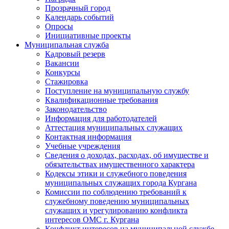
Прозрачный город
Календарь событий
Опросы
Инициативные проекты
Муниципальная служба
Кадровый резерв
Вакансии
Конкурсы
Стажировка
Поступление на муниципальную службу
Квалификационные требования
Законодательство
Информация для работодателей
Аттестация муниципальных служащих
Контактная информация
Учебные учреждения
Сведения о доходах, расходах, об имуществе и
обязательствах имущественного характера
Кодексы этики и служебного поведения
муниципальных служащих города Кургана
Комиссии по соблюдению требований к
служебному поведению муниципальных
служащих и урегулированию конфликта
интересов ОМС г. Кургана
Конфликт интересов на муниципальной службе