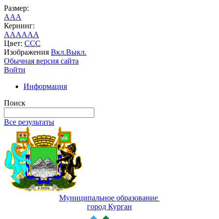
Размер:
A
A
A
Кернинг:
AA
AA
AA
Цвет:
C
C
C
Изображения
Вкл.
Выкл.
Обычная версия сайта
Войти
Информация
Поиск
Все результаты
Муниципальное образование
город Курган