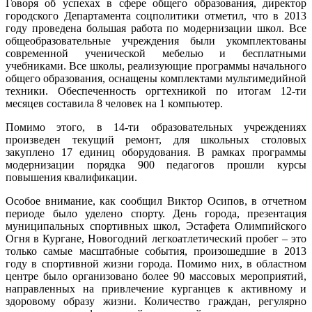
Говоря об успехах в сфере общего образования, директор
городского Департамента соцполитики отметил, что в 2013
году проведена большая работа по модернизации школ. Все
общеобразовательные учреждения были укомплектованы
современной ученической мебелью и бесплатными
учебниками. Все школы, реализующие программы начального
общего образования, оснащены комплектами мультимедийной
техники. Обеспеченность оргтехникой по итогам 12-ти
месяцев составила 8 человек на 1 компьютер.
Помимо этого, в 14-ти образовательных учреждениях
произведен текущий ремонт, для школьных столовых
закуплено 17 единиц оборудования. В рамках программы
модернизации порядка 900 педагогов прошли курсы
повышения квалификации.
Особое внимание, как сообщил Виктор Осипов, в отчетном
периоде было уделено спорту. День города, презентация
муниципальных спортивных школ, Эстафета Олимпийского
Огня в Кургане, Новогодний легкоатлетический пробег – это
только самые масштабные события, произошедшие в 2013
году в спортивной жизни города. Помимо них, в областном
центре было организовано более 90 массовых мероприятий,
направленных на привлечение курганцев к активному и
здоровому образу жизни. Количество граждан, регулярно