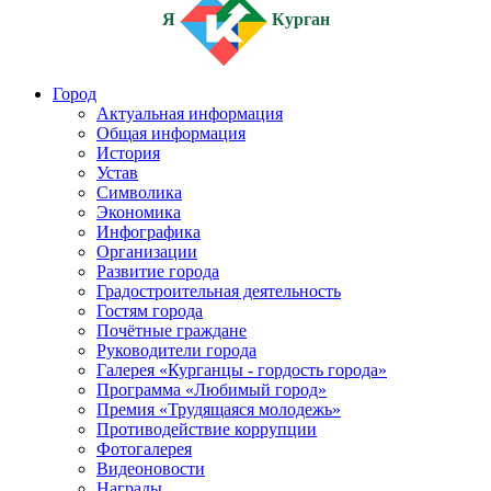
Я
Курган
Город
Актуальная информация
Общая информация
История
Устав
Символика
Экономика
Инфографика
Организации
Развитие города
Градостроительная деятельность
Гостям города
Почётные граждане
Руководители города
Галерея «Курганцы - гордость города»
Программа «Любимый город»
Премия «Трудящаяся молодежь»
Противодействие коррупции
Фотогалерея
Видеоновости
Награды