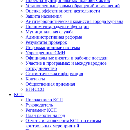
Проекты муниципальных правовых актов
Установленные формы обращений и заявлений
Оценка эффективности деятельности
Защита населения
Антитеррористическая комиссия города Кургана
Полномочия, задачи и функции
Муниципальная служба
Административная реформа
Результаты проверок
Информационные системы
Учрежденные СМИ
Официальные визиты и рабочие поездки
Участие в программах и международное
сотрудничество
Статистическая информация
Контакты
Общественная приемная
ЕГИССО
КСП
Положение о КСП
Руководитель
Регламент КСП
План работы на год
Отчеты и заключения КСП по итогам
контрольных мероприятий