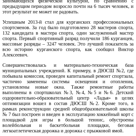
занимающихся физической культурой, по сравнению с
предыдущим периодом возросло почти на 6 тысяч человек, и
этот результат не может не радовать.
Успешным 2013-й стал для курганских профессиональных
спортсменов. За год было подготовлено 28 мастеров спорта,
132 кандидата в мастера спорта, один заслуженный мастер
спорта. Первый спортивный разряд получили 186 курганцев,
массовые разряды – 3247 человек. Это лучший показатель за
всю историю курганского спорта, как сообщил Виктор
Алексеевич.
Совершенствовалась и материально-техническая база
муниципальных учреждений. К примеру, в ДЮСШ №2, где
побывала комиссия, проведен капитальный ремонт спортзала,
частично заменены системы освещения и отопления,
установлены новые окна. Также ремонтные работы
выполнены в спортшколах №3, №4, №5 и №6. Детский
оздоровительно-образовательный центр «Ладья» в целях
оптимизации вошел в состав ДЮСШ №2. Кроме того, в
рамках реконструкции средней общеобразовательной школы
№ 7 был построен и введен в эксплуатацию хоккейный корт с
площадкой для игры в большой теннис, обустроены
волейбольная и баскетбольная площадки, беговая
легкоатлетическая дорожка и дорожка с прыжковой ямой.