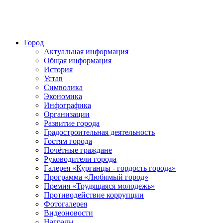
Город
Актуальная информация
Общая информация
История
Устав
Символика
Экономика
Инфографика
Организации
Развитие города
Градостроительная деятельность
Гостям города
Почётные граждане
Руководители города
Галерея «Курганцы - гордость города»
Программа «Любимый город»
Премия «Трудящаяся молодежь»
Противодействие коррупции
Фотогалерея
Видеоновости
Награды