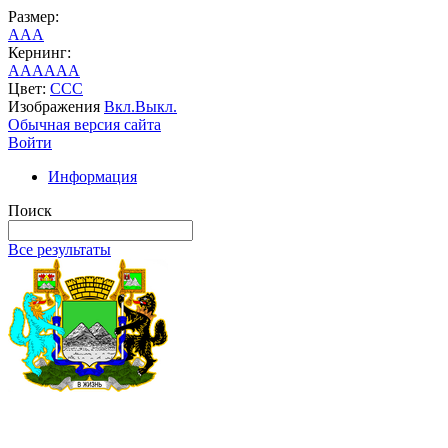
Размер:
A
A
A
Кернинг:
AA
AA
AA
Цвет:
C
C
C
Изображения
Вкл.
Выкл.
Обычная версия сайта
Войти
Информация
Поиск
Все результаты