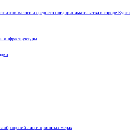
звитию малого и среднего предпринимательства в городе Курга
ов инфраструктуры
адки
ия обращений лиц и принятых мерах