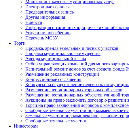
Мониторинг качества муниципальных услуг
Электронные сервисы
Предварительная запись
Другая информация
Новости
Информация о типичных юридических ошибках при
Услуги по погребению
Перечень МСЗУ
Торги
Продажа, аренда земельных и лесных участков
Продажа муниципального имущества
Аренда муниципальной казны
Отбор управляющих компаний для многоквартирн
Капитальный ремонт домов за счет средств фонда
Размещение рекламных конструкций
Концессионные соглашения
Конкурсы на осуществление перевозок по муници
Размещение нестационарных торговых объектов
Размещение нестационарных объектов уличной тор
Аукционы на право заключить договор о развитии 
Торги на право заключения договора о комплексно
Свободные земельные участки под коммерческое и
Земельные участки под комплексное развитие терр
Свободные земельные участки
Инвесторам