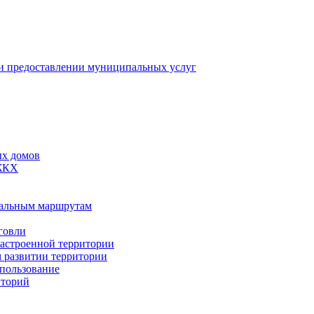
 предоставлении муниципальных услуг
ых домов
 ЖКХ
пальным маршрутам
говли
застроенной территории
м развитии территории
спользование
иторий