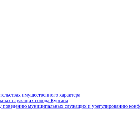
ательствах имущественного характера
ьных служащих города Кургана
у поведению муниципальных служащих и урегулированию конфл