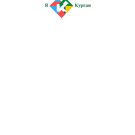
Я
Курган