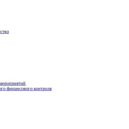
ество
 мероприятий
го финансового контроля